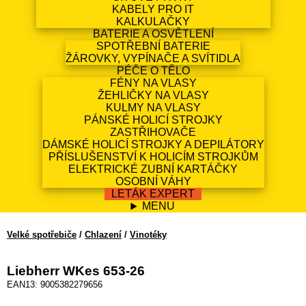
KABELY PRO IT
KALKULAČKY
BATERIE A OSVĚTLENÍ
SPOTŘEBNÍ BATERIE
ŽÁROVKY, VYPÍNAČE A SVÍTIDLA
PÉČE O TĚLO
FÉNY NA VLASY
ŽEHLIČKY NA VLASY
KULMY NA VLASY
PÁNSKÉ HOLICÍ STROJKY
ZASTŘIHOVAČE
DÁMSKÉ HOLICÍ STROJKY A DEPILÁTORY
PŘÍSLUŠENSTVÍ K HOLICÍM STROJKŮM
ELEKTRICKÉ ZUBNÍ KARTÁČKY
OSOBNÍ VÁHY
LETÁK EXPERT
MENU
Velké spotřebiče
/
Chlazení
/
Vinotéky
Liebherr WKes 653-26
EAN13: 9005382279656