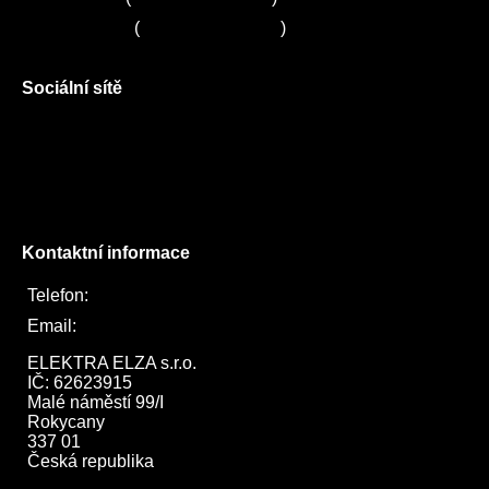
Servis LORD
(
+420 725 781 964
)
Sociální sítě
Facebook
Instagram
Twitter
Kontaktní informace
Telefon:
722 744 094
Email:
obchod@elektraelza.cz
ELEKTRA ELZA s.r.o.

IČ: 62623915

Malé náměstí 99/I

Rokycany

337 01

Česká republika