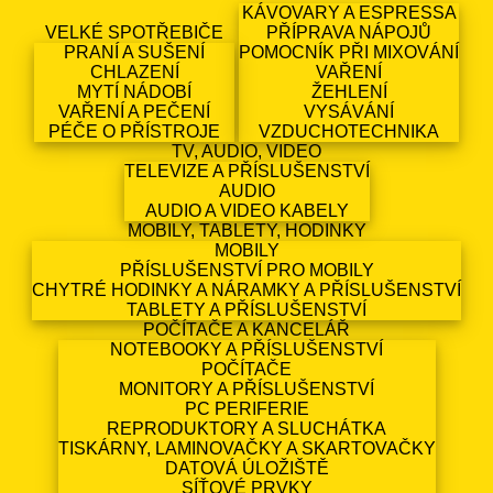
KÁVOVARY A ESPRESSA
VELKÉ SPOTŘEBIČE
PŘÍPRAVA NÁPOJŮ
PRANÍ A SUŠENÍ
POMOCNÍK PŘI MIXOVÁNÍ
CHLAZENÍ
VAŘENÍ
MYTÍ NÁDOBÍ
ŽEHLENÍ
VAŘENÍ A PEČENÍ
VYSÁVÁNÍ
PÉČE O PŘÍSTROJE
VZDUCHOTECHNIKA
TV, AUDIO, VIDEO
TELEVIZE A PŘÍSLUŠENSTVÍ
AUDIO
AUDIO A VIDEO KABELY
MOBILY, TABLETY, HODINKY
MOBILY
PŘÍSLUŠENSTVÍ PRO MOBILY
CHYTRÉ HODINKY A NÁRAMKY A PŘÍSLUŠENSTVÍ
TABLETY A PŘÍSLUŠENSTVÍ
POČÍTAČE A KANCELÁŘ
NOTEBOOKY A PŘÍSLUŠENSTVÍ
POČÍTAČE
MONITORY A PŘÍSLUŠENSTVÍ
PC PERIFERIE
REPRODUKTORY A SLUCHÁTKA
TISKÁRNY, LAMINOVAČKY A SKARTOVAČKY
DATOVÁ ÚLOŽIŠTĚ
SÍŤOVÉ PRVKY