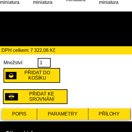
42 189 Kč
včetně recyklačního
poplatku ve výši 194 Kč
DPH celkem: 7 322,06 Kč
Množství:
PŘIDAT DO
KOŠÍKU
PŘIDAT KE
SROVNÁNÍ
POPIS
PARAMETRY
PŘÍLOHY