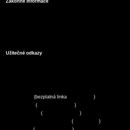
Zákonné informace
Prohlášení o použití cookies
Všeobecné obchodní podmínky
Reklamační řád
GDPR
Užitečné odkazy
O nás
Ceník služeb
Autorizované servisy na Plzeňsku
Kuchyně ELZA
Servis Miele
(bezplatná linka
800 643 531
)
Servis Bosch
(
+420 251 095 043
)
Servis Siemens
(
+420 251 095 042
)
Zákaznické centrum Electrolux
(
261 302 261
)
Servis Sony
(
+420 272 650 240
)