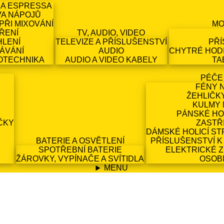
 A ESPRESSA
VA NÁPOJŮ
PŘI MIXOVÁNÍ
MO
ŘENÍ
TV, AUDIO, VIDEO
HLENÍ
TELEVIZE A PŘÍSLUŠENSTVÍ
PŘÍ
ÁVÁNÍ
AUDIO
CHYTRÉ HODI
OTECHNIKA
AUDIO A VIDEO KABELY
TA
PÉČE
FÉNY 
ŽEHLIČK
KULMY 
PÁNSKÉ HO
ČKY
ZASTŘ
DÁMSKÉ HOLICÍ ST
BATERIE A OSVĚTLENÍ
PŘÍSLUŠENSTVÍ K
SPOTŘEBNÍ BATERIE
ELEKTRICKÉ 
ŽÁROVKY, VYPÍNAČE A SVÍTIDLA
OSOB
MENU