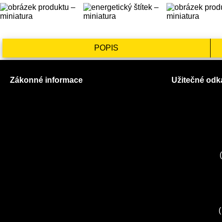
POPIS
Zákonné informace
Užitečné odk
Prohlášení o použití cookies
O nás
Všeobecné obchodní podmínky
Ceník služeb
Reklamační řád
Autorizované
GDPR
Kuchyně EL
Servis Miele
(
Servis Bosch
Servis Sieme
Zákaznické c
Servis Sony
(