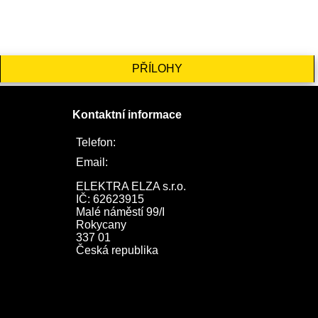
PŘÍLOHY
Kontaktní informace
Telefon:
722 744 094
Email:
obchod@elektraelza.cz
ELEKTRA ELZA s.r.o.

IČ: 62623915

Malé náměstí 99/I

Rokycany

337 01

Česká republika