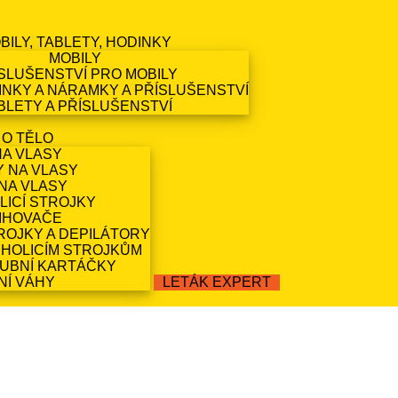
BILY, TABLETY, HODINKY
MOBILY
SLUŠENSTVÍ PRO MOBILY
NKY A NÁRAMKY A PŘÍSLUŠENSTVÍ
BLETY A PŘÍSLUŠENSTVÍ
 O TĚLO
NA VLASY
Y NA VLASY
NA VLASY
LICÍ STROJKY
IHOVAČE
ROJKY A DEPILÁTORY
 HOLICÍM STROJKŮM
ZUBNÍ KARTÁČKY
NÍ VÁHY
LETÁK EXPERT