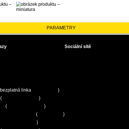
PARAMETRY
azy
Sociální sítě
Facebook
Instagram
 servisy na Plzeňsku
Twitter
ZA
bezplatná linka
800 643 531
)
(
+420 251 095 043
)
ns
(
+420 251 095 042
)
entrum Electrolux
(
261 302 261
)
+420 272 650 240
)