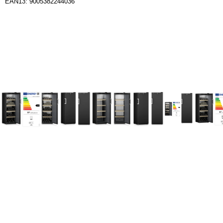
EAN13: 9005382244036