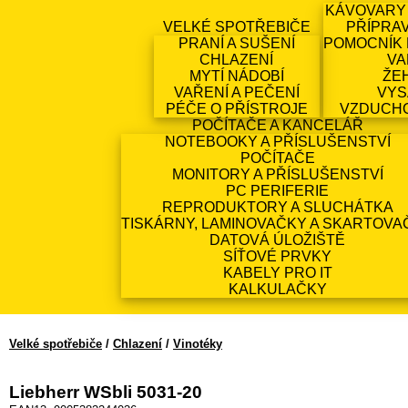
KÁVOVARY
VELKÉ SPOTŘEBIČE
PŘÍPRA
PRANÍ A SUŠENÍ
POMOCNÍK 
CHLAZENÍ
VA
MYTÍ NÁDOBÍ
ŽE
VAŘENÍ A PEČENÍ
VYS
PÉČE O PŘÍSTROJE
VZDUCH
POČÍTAČE A KANCELÁŘ
NOTEBOOKY A PŘÍSLUŠENSTVÍ
POČÍTAČE
MONITORY A PŘÍSLUŠENSTVÍ
PC PERIFERIE
REPRODUKTORY A SLUCHÁTKA
TISKÁRNY, LAMINOVAČKY A SKARTOVA
DATOVÁ ÚLOŽIŠTĚ
SÍŤOVÉ PRVKY
KABELY PRO IT
KALKULAČKY
Velké spotřebiče
/
Chlazení
/
Vinotéky
Liebherr WSbli 5031-20