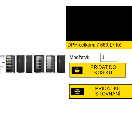
44 189 Kč
včetně recykl
194 Kč
DPH celkem: 7 669,17 Kč
Množství:
PŘIDAT DO
KOŠÍKU
PŘIDAT KE
SROVNÁNÍ