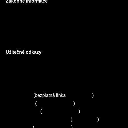
Zákonné informace
Prohlášení o použití cookies
Všeobecné obchodní podmínky
Reklamační řád
GDPR
Užitečné odkazy
O nás
Ceník služeb
Autorizované servisy na Plzeňsku
Kuchyně ELZA
Servis Miele
(bezplatná linka
800 643 531
)
Servis Bosch
(
+420 251 095 043
)
Servis Siemens
(
+420 251 095 042
)
Zákaznické centrum Electrolux
(
261 302 261
)
Servis Sony
(
+420 272 650 240
)