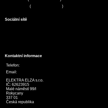
Servis LORD
(
+420 725 781 964
)
Sociální sítě
Facebook
Instagram
Twitter
Kontaktní informace
Telefon:
722 744 094
Email:
obchod@elektraelza.cz
ELEKTRA ELZA s.r.o.

IČ: 62623915

Malé náměstí 99/I

Rokycany

337 01

Česká republika