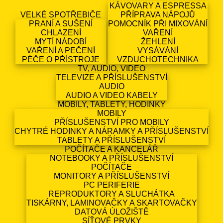
KÁVOVARY A ESPRESSA
VELKÉ SPOTŘEBIČE
PŘÍPRAVA NÁPOJŮ
PRANÍ A SUŠENÍ
POMOCNÍK PŘI MIXOVÁNÍ
CHLAZENÍ
VAŘENÍ
MYTÍ NÁDOBÍ
ŽEHLENÍ
VAŘENÍ A PEČENÍ
VYSÁVÁNÍ
PÉČE O PŘÍSTROJE
VZDUCHOTECHNIKA
TV, AUDIO, VIDEO
TELEVIZE A PŘÍSLUŠENSTVÍ
AUDIO
AUDIO A VIDEO KABELY
MOBILY, TABLETY, HODINKY
MOBILY
PŘÍSLUŠENSTVÍ PRO MOBILY
CHYTRÉ HODINKY A NÁRAMKY A PŘÍSLUŠENSTVÍ
TABLETY A PŘÍSLUŠENSTVÍ
POČÍTAČE A KANCELÁŘ
NOTEBOOKY A PŘÍSLUŠENSTVÍ
POČÍTAČE
MONITORY A PŘÍSLUŠENSTVÍ
PC PERIFERIE
REPRODUKTORY A SLUCHÁTKA
TISKÁRNY, LAMINOVAČKY A SKARTOVAČKY
DATOVÁ ÚLOŽIŠTĚ
SÍŤOVÉ PRVKY