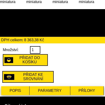
48 189 Kč
včetně recyklačního
poplatku ve výši 194 Kč
DPH celkem: 8 363,38 Kč
Množství:
PŘIDAT DO
KOŠÍKU
PŘIDAT KE
SROVNÁNÍ
POPIS
PARAMETRY
PŘÍLOHY