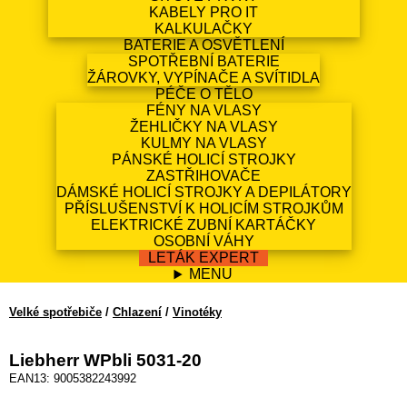
KABELY PRO IT
KALKULAČKY
BATERIE A OSVĚTLENÍ
SPOTŘEBNÍ BATERIE
ŽÁROVKY, VYPÍNAČE A SVÍTIDLA
PÉČE O TĚLO
FÉNY NA VLASY
ŽEHLIČKY NA VLASY
KULMY NA VLASY
PÁNSKÉ HOLICÍ STROJKY
ZASTŘIHOVAČE
DÁMSKÉ HOLICÍ STROJKY A DEPILÁTORY
PŘÍSLUŠENSTVÍ K HOLICÍM STROJKŮM
ELEKTRICKÉ ZUBNÍ KARTÁČKY
OSOBNÍ VÁHY
LETÁK EXPERT
MENU
Velké spotřebiče
/
Chlazení
/
Vinotéky
Liebherr WPbli 5031-20
EAN13: 9005382243992