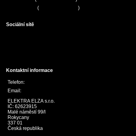
Servis LORD
(
+420 725 781 964
)
Sociální sítě
Facebook
Instagram
Twitter
Kontaktní informace
Telefon:
722 744 094
Email:
obchod@elektraelza.cz
ELEKTRA ELZA s.r.o.

IČ: 62623915

Malé náměstí 99/I

Rokycany

337 01

Česká republika