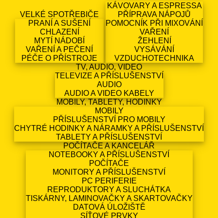
KÁVOVARY A ESPRESSA
VELKÉ SPOTŘEBIČE
PŘÍPRAVA NÁPOJŮ
PRANÍ A SUŠENÍ
POMOCNÍK PŘI MIXOVÁNÍ
CHLAZENÍ
VAŘENÍ
MYTÍ NÁDOBÍ
ŽEHLENÍ
VAŘENÍ A PEČENÍ
VYSÁVÁNÍ
PÉČE O PŘÍSTROJE
VZDUCHOTECHNIKA
TV, AUDIO, VIDEO
TELEVIZE A PŘÍSLUŠENSTVÍ
AUDIO
AUDIO A VIDEO KABELY
MOBILY, TABLETY, HODINKY
MOBILY
PŘÍSLUŠENSTVÍ PRO MOBILY
CHYTRÉ HODINKY A NÁRAMKY A PŘÍSLUŠENSTVÍ
TABLETY A PŘÍSLUŠENSTVÍ
POČÍTAČE A KANCELÁŘ
NOTEBOOKY A PŘÍSLUŠENSTVÍ
POČÍTAČE
MONITORY A PŘÍSLUŠENSTVÍ
PC PERIFERIE
REPRODUKTORY A SLUCHÁTKA
TISKÁRNY, LAMINOVAČKY A SKARTOVAČKY
DATOVÁ ÚLOŽIŠTĚ
SÍŤOVÉ PRVKY