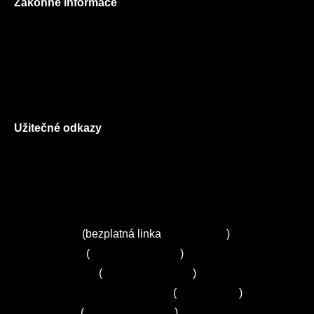
Zákonné informace
Prohlášení o použití cookies
Všeobecné obchodní podmínky
Reklamační řád
GDPR
Užitečné odkazy
O nás
Ceník služeb
Autorizované servisy na Plzeňsku
Kuchyně ELZA
Servis Miele
(bezplatná linka
800 643 531
)
Servis Bosch
(
+420 251 095 043
)
Servis Siemens
(
+420 251 095 042
)
Zákaznické centrum Electrolux
(
261 302 261
)
Servis Sony
(
+420 272 650 240
)