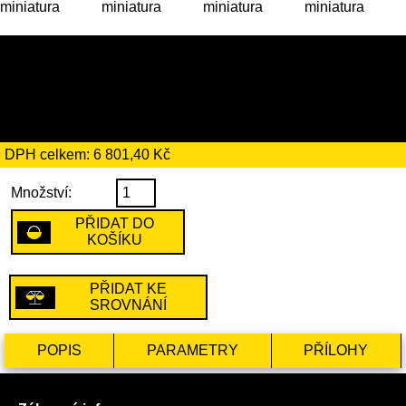
39 189 Kč
včetně recyklačního
poplatku ve výši 194 Kč
DPH celkem: 6 801,40 Kč
Množství:
PŘIDAT DO
KOŠÍKU
PŘIDAT KE
SROVNÁNÍ
POPIS
PARAMETRY
PŘÍLOHY