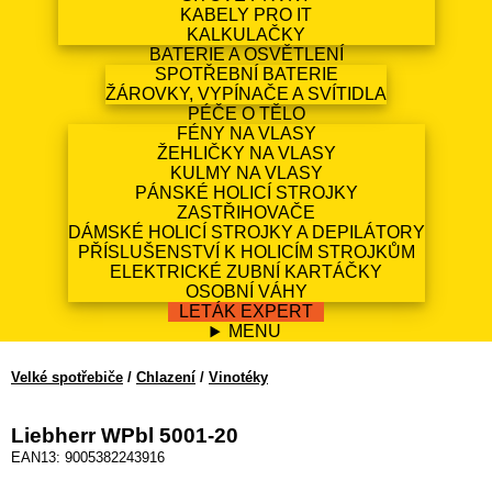
KABELY PRO IT
KALKULAČKY
BATERIE A OSVĚTLENÍ
SPOTŘEBNÍ BATERIE
ŽÁROVKY, VYPÍNAČE A SVÍTIDLA
PÉČE O TĚLO
FÉNY NA VLASY
ŽEHLIČKY NA VLASY
KULMY NA VLASY
PÁNSKÉ HOLICÍ STROJKY
ZASTŘIHOVAČE
DÁMSKÉ HOLICÍ STROJKY A DEPILÁTORY
PŘÍSLUŠENSTVÍ K HOLICÍM STROJKŮM
ELEKTRICKÉ ZUBNÍ KARTÁČKY
OSOBNÍ VÁHY
LETÁK EXPERT
MENU
Velké spotřebiče
/
Chlazení
/
Vinotéky
Liebherr WPbl 5001-20
EAN13: 9005382243916