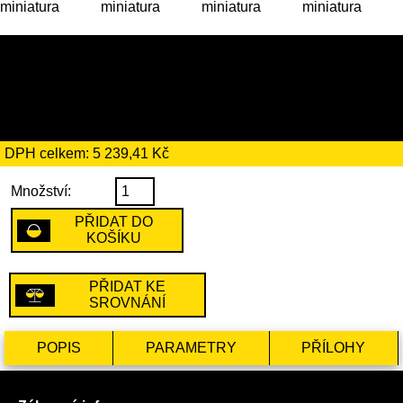
30 189 Kč
včetně recyklačního
poplatku ve výši 194 Kč
DPH celkem: 5 239,41 Kč
Množství:
PŘIDAT DO
KOŠÍKU
PŘIDAT KE
SROVNÁNÍ
POPIS
PARAMETRY
PŘÍLOHY