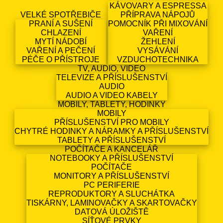
KÁVOVARY A ESPRESSA
VELKÉ SPOTŘEBIČE
PŘÍPRAVA NÁPOJŮ
PRANÍ A SUŠENÍ
POMOCNÍK PŘI MIXOVÁNÍ
CHLAZENÍ
VAŘENÍ
MYTÍ NÁDOBÍ
ŽEHLENÍ
VAŘENÍ A PEČENÍ
VYSÁVÁNÍ
PÉČE O PŘÍSTROJE
VZDUCHOTECHNIKA
TV, AUDIO, VIDEO
TELEVIZE A PŘÍSLUŠENSTVÍ
AUDIO
AUDIO A VIDEO KABELY
MOBILY, TABLETY, HODINKY
MOBILY
PŘÍSLUŠENSTVÍ PRO MOBILY
CHYTRÉ HODINKY A NÁRAMKY A PŘÍSLUŠENSTVÍ
TABLETY A PŘÍSLUŠENSTVÍ
POČÍTAČE A KANCELÁŘ
NOTEBOOKY A PŘÍSLUŠENSTVÍ
POČÍTAČE
MONITORY A PŘÍSLUŠENSTVÍ
PC PERIFERIE
REPRODUKTORY A SLUCHÁTKA
TISKÁRNY, LAMINOVAČKY A SKARTOVAČKY
DATOVÁ ÚLOŽIŠTĚ
SÍŤOVÉ PRVKY