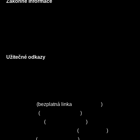
Zákonné informace
Prohlášení o použití cookies
Všeobecné obchodní podmínky
Reklamační řád
GDPR
Užitečné odkazy
O nás
Ceník služeb
Autorizované servisy na Plzeňsku
Kuchyně ELZA
Servis Miele
(bezplatná linka
800 643 531
)
Servis Bosch
(
+420 251 095 043
)
Servis Siemens
(
+420 251 095 042
)
Zákaznické centrum Electrolux
(
261 302 261
)
Servis Sony
(
+420 272 650 240
)