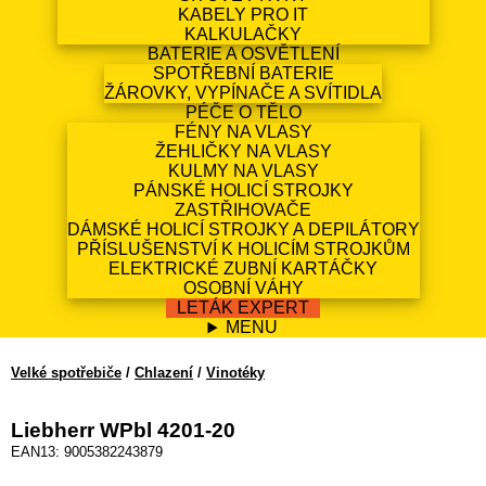
KABELY PRO IT
KALKULAČKY
BATERIE A OSVĚTLENÍ
SPOTŘEBNÍ BATERIE
ŽÁROVKY, VYPÍNAČE A SVÍTIDLA
PÉČE O TĚLO
FÉNY NA VLASY
ŽEHLIČKY NA VLASY
KULMY NA VLASY
PÁNSKÉ HOLICÍ STROJKY
ZASTŘIHOVAČE
DÁMSKÉ HOLICÍ STROJKY A DEPILÁTORY
PŘÍSLUŠENSTVÍ K HOLICÍM STROJKŮM
ELEKTRICKÉ ZUBNÍ KARTÁČKY
OSOBNÍ VÁHY
LETÁK EXPERT
MENU
Velké spotřebiče
/
Chlazení
/
Vinotéky
Liebherr WPbl 4201-20
EAN13: 9005382243879