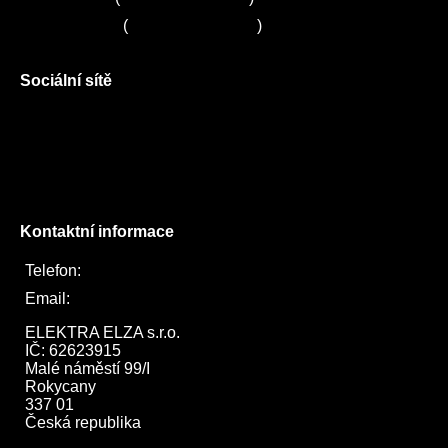
Servis LORD
(
+420 725 781 964
)
Sociální sítě
Facebook
Instagram
Twitter
Kontaktní informace
Telefon:
722 744 094
Email:
obchod@elektraelza.cz
ELEKTRA ELZA s.r.o.

IČ: 62623915

Malé náměstí 99/I

Rokycany

337 01

Česká republika