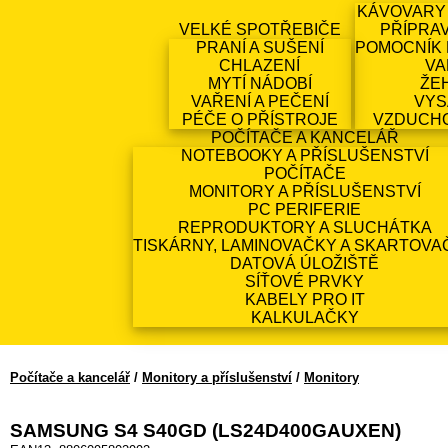
KÁVOVARY
VELKÉ SPOTŘEBIČE
PŘÍPRA
PRANÍ A SUŠENÍ
POMOCNÍK 
CHLAZENÍ
VA
MYTÍ NÁDOBÍ
ŽE
VAŘENÍ A PEČENÍ
VYS
PÉČE O PŘÍSTROJE
VZDUCH
POČÍTAČE A KANCELÁŘ
NOTEBOOKY A PŘÍSLUŠENSTVÍ
POČÍTAČE
MONITORY A PŘÍSLUŠENSTVÍ
PC PERIFERIE
REPRODUKTORY A SLUCHÁTKA
TISKÁRNY, LAMINOVAČKY A SKARTOVA
DATOVÁ ÚLOŽIŠTĚ
SÍŤOVÉ PRVKY
KABELY PRO IT
KALKULAČKY
Počítače a kancelář
/
Monitory a příslušenství
/
Monitory
SAMSUNG S4 S40GD (LS24D400GAUXEN)