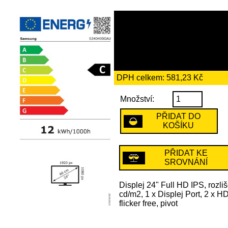
3349 Kč
včetně recykl
45 Kč
DPH celkem: 581,23 Kč
Množství:
PŘIDAT DO
KOŠÍKU
PŘIDAT KE
SROVNÁNÍ
Displej 24" Full HD IPS, rozli
cd/m2, 1 x Displej Port, 2 x 
flicker free, pivot