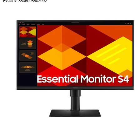
EAN13: 8806095802992