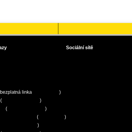
azy
Sociální sítě
Facebook
Instagram
 servisy na Plzeňsku
Twitter
ZA
bezplatná linka
800 643 531
)
(
+420 251 095 043
)
ns
(
+420 251 095 042
)
entrum Electrolux
(
261 302 261
)
+420 272 650 240
)