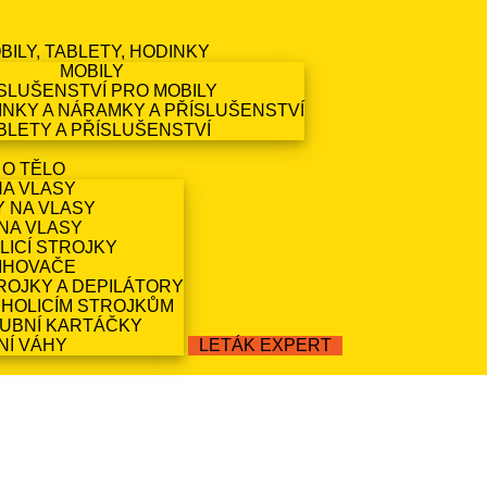
BILY, TABLETY, HODINKY
MOBILY
SLUŠENSTVÍ PRO MOBILY
NKY A NÁRAMKY A PŘÍSLUŠENSTVÍ
BLETY A PŘÍSLUŠENSTVÍ
 O TĚLO
NA VLASY
Y NA VLASY
NA VLASY
LICÍ STROJKY
IHOVAČE
ROJKY A DEPILÁTORY
 HOLICÍM STROJKŮM
ZUBNÍ KARTÁČKY
NÍ VÁHY
LETÁK EXPERT