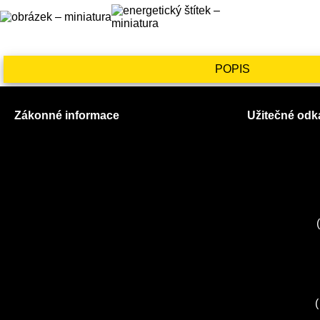
POPIS
Zákonné informace
Užitečné odk
Prohlášení o použití cookies
O nás
Všeobecné obchodní podmínky
Ceník služeb
Reklamační řád
Autorizované
GDPR
Kuchyně EL
Servis Miele
(
Servis Bosch
Servis Sieme
Zákaznické c
Servis Sony
(