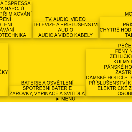
 A ESPRESSA
VA NÁPOJŮ
PŘI MIXOVÁNÍ
MO
ŘENÍ
TV, AUDIO, VIDEO
HLENÍ
TELEVIZE A PŘÍSLUŠENSTVÍ
PŘÍ
ÁVÁNÍ
AUDIO
CHYTRÉ HODI
OTECHNIKA
AUDIO A VIDEO KABELY
TA
PÉČE
FÉNY 
ŽEHLIČK
KULMY 
PÁNSKÉ HO
ČKY
ZASTŘ
DÁMSKÉ HOLICÍ ST
BATERIE A OSVĚTLENÍ
PŘÍSLUŠENSTVÍ K
SPOTŘEBNÍ BATERIE
ELEKTRICKÉ 
ŽÁROVKY, VYPÍNAČE A SVÍTIDLA
OSOB
MENU