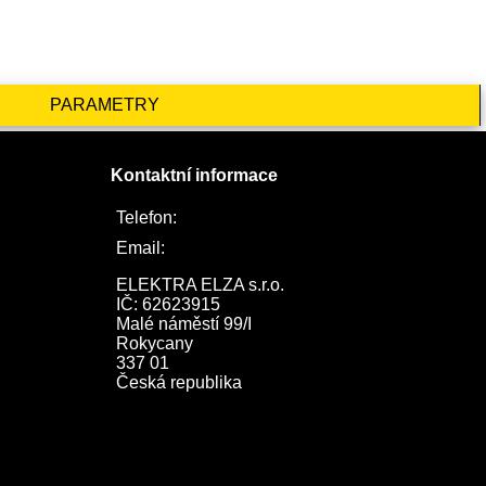
PARAMETRY
Kontaktní informace
Telefon:
722 744 094
Email:
obchod@elektraelza.cz
ELEKTRA ELZA s.r.o.

IČ: 62623915

Malé náměstí 99/I

Rokycany

337 01

Česká republika