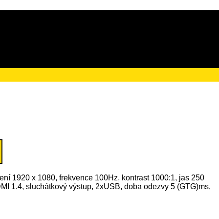
ačního poplatku ve výši
šení 1920 x 1080, frekvence 100Hz, kontrast 1000:1, jas 250
HDMI 1.4, sluchátkový výstup, 2xUSB, doba odezvy 5 (GTG)ms,