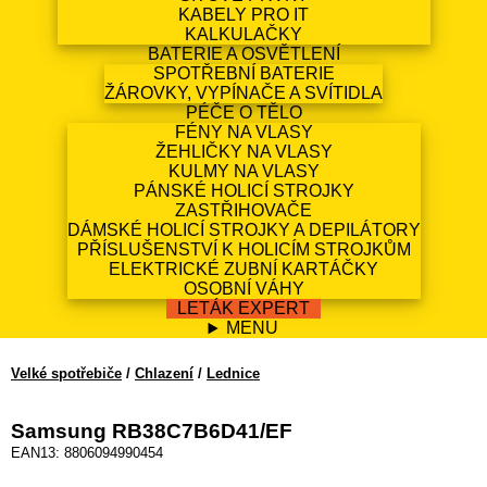
KABELY PRO IT
KALKULAČKY
BATERIE A OSVĚTLENÍ
SPOTŘEBNÍ BATERIE
ŽÁROVKY, VYPÍNAČE A SVÍTIDLA
PÉČE O TĚLO
FÉNY NA VLASY
ŽEHLIČKY NA VLASY
KULMY NA VLASY
PÁNSKÉ HOLICÍ STROJKY
ZASTŘIHOVAČE
DÁMSKÉ HOLICÍ STROJKY A DEPILÁTORY
PŘÍSLUŠENSTVÍ K HOLICÍM STROJKŮM
ELEKTRICKÉ ZUBNÍ KARTÁČKY
OSOBNÍ VÁHY
LETÁK EXPERT
MENU
Velké spotřebiče
/
Chlazení
/
Lednice
Samsung RB38C7B6D41/EF
EAN13: 8806094990454