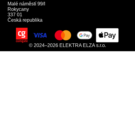
Malé náměstí 99/I

Rokycany

337 01

Česká republika
© 2024–2026 ELEKTRA ELZA s.r.o.