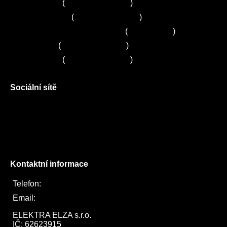
Servis Bosch
(
+420 251 095 043
)
Servis Siemens
(
+420 251 095 042
)
Zákaznické centrum Electrolux
(
261 302 261
)
Servis Sony
(
+420 272 650 240
)
Servis LORD
(
+420 725 781 964
)
Sociální sítě
Facebook
Instagram
Twitter
Kontaktní informace
Telefon:
722 744 094
Email:
obchod@elektraelza.cz
ELEKTRA ELZA s.r.o.

IČ: 62623915
