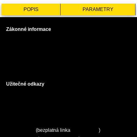
POPIS
PARAMETRY
Zákonné informace
Prohlášení o použití cookies
Všeobecné obchodní podmínky
Reklamační řád
GDPR
Užitečné odkazy
O nás
Ceník služeb
Autorizované servisy na Plzeňsku
Kuchyně ELZA
Servis Miele
(bezplatná linka
800 643 531
)