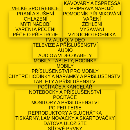
KÁVOVARY A ESPRESSA
VELKÉ SPOTŘEBIČE
PŘÍPRAVA NÁPOJŮ
PRANÍ A SUŠENÍ
POMOCNÍK PŘI MIXOVÁNÍ
CHLAZENÍ
VAŘENÍ
MYTÍ NÁDOBÍ
ŽEHLENÍ
VAŘENÍ A PEČENÍ
VYSÁVÁNÍ
PÉČE O PŘÍSTROJE
VZDUCHOTECHNIKA
TV, AUDIO, VIDEO
TELEVIZE A PŘÍSLUŠENSTVÍ
AUDIO
AUDIO A VIDEO KABELY
MOBILY, TABLETY, HODINKY
MOBILY
PŘÍSLUŠENSTVÍ PRO MOBILY
CHYTRÉ HODINKY A NÁRAMKY A PŘÍSLUŠENSTVÍ
TABLETY A PŘÍSLUŠENSTVÍ
POČÍTAČE A KANCELÁŘ
NOTEBOOKY A PŘÍSLUŠENSTVÍ
POČÍTAČE
MONITORY A PŘÍSLUŠENSTVÍ
PC PERIFERIE
REPRODUKTORY A SLUCHÁTKA
TISKÁRNY, LAMINOVAČKY A SKARTOVAČKY
DATOVÁ ÚLOŽIŠTĚ
SÍŤOVÉ PRVKY