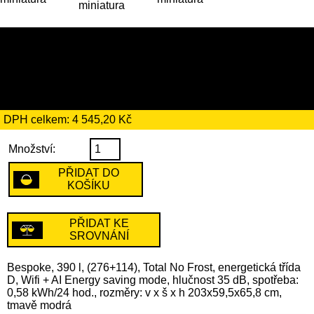
26 189 Kč
včetně recyklačního
poplatku ve výši 194 Kč
DPH celkem: 4 545,20 Kč
Množství:
PŘIDAT DO
KOŠÍKU
PŘIDAT KE
SROVNÁNÍ
Bespoke, 390 l, (276+114), Total No Frost, energetická třída
D, Wifi + AI Energy saving mode, hlučnost 35 dB, spotřeba:
0,58 kWh/24 hod., rozměry: v x š x h 203x59,5x65,8 cm,
tmavě modrá