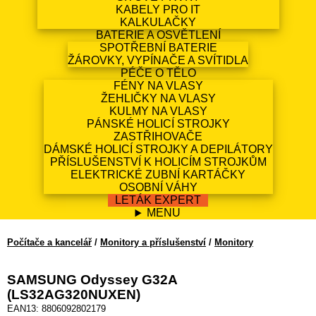
KABELY PRO IT
KALKULAČKY
BATERIE A OSVĚTLENÍ
SPOTŘEBNÍ BATERIE
ŽÁROVKY, VYPÍNAČE A SVÍTIDLA
PÉČE O TĚLO
FÉNY NA VLASY
ŽEHLIČKY NA VLASY
KULMY NA VLASY
PÁNSKÉ HOLICÍ STROJKY
ZASTŘIHOVAČE
DÁMSKÉ HOLICÍ STROJKY A DEPILÁTORY
PŘÍSLUŠENSTVÍ K HOLICÍM STROJKŮM
ELEKTRICKÉ ZUBNÍ KARTÁČKY
OSOBNÍ VÁHY
LETÁK EXPERT
MENU
Počítače a kancelář
/
Monitory a příslušenství
/
Monitory
SAMSUNG Odyssey G32A
(LS32AG320NUXEN)
EAN13: 8806092802179