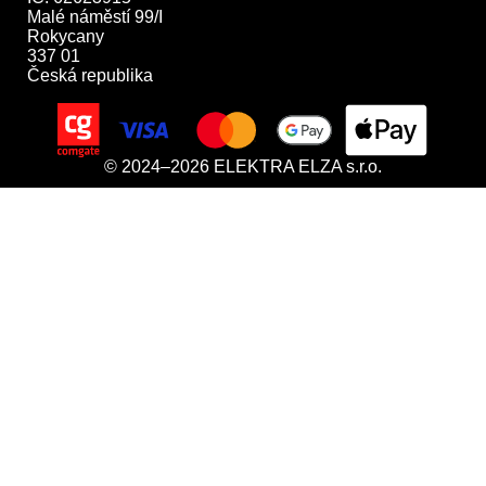
Malé náměstí 99/I

Rokycany

337 01

Česká republika
© 2024–2026 ELEKTRA ELZA s.r.o.