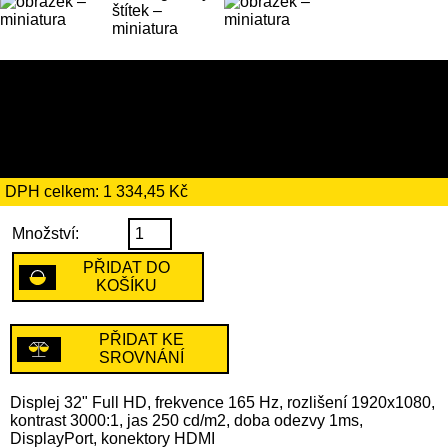
7689 Kč
včetně recyklačního
poplatku ve výši 195 Kč
DPH celkem: 1 334,45 Kč
Množství:
PŘIDAT DO
KOŠÍKU
PŘIDAT KE
SROVNÁNÍ
Displej 32" Full HD, frekvence 165 Hz, rozlišení 1920x1080,
kontrast 3000:1, jas 250 cd/m2, doba odezvy 1ms,
DisplayPort, konektory HDMI