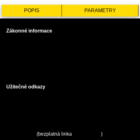
POPIS
PARAMETRY
Zákonné informace
Prohlášení o použití cookies
Všeobecné obchodní podmínky
Reklamační řád
GDPR
Užitečné odkazy
O nás
Ceník služeb
Autorizované servisy na Plzeňsku
Kuchyně ELZA
Servis Miele
(bezplatná linka
800 643 531
)