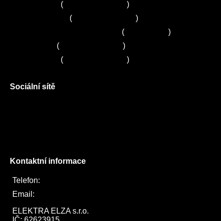
Servis Bosch
(
+420 251 095 043
)
Servis Siemens
(
+420 251 095 042
)
Zákaznické centrum Electrolux
(
261 302 261
)
Servis Sony
(
+420 272 650 240
)
Servis LORD
(
+420 725 781 964
)
Sociální sítě
Facebook
Instagram
Twitter
Kontaktní informace
Telefon:
722 744 094
Email:
obchod@elektraelza.cz
ELEKTRA ELZA s.r.o.

IČ: 62623915
