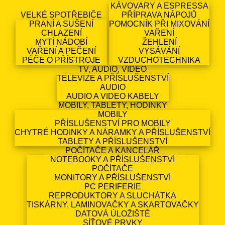
KÁVOVARY A ESPRESSA
VELKÉ SPOTŘEBIČE
PŘÍPRAVA NÁPOJŮ
PRANÍ A SUŠENÍ
POMOCNÍK PŘI MIXOVÁNÍ
CHLAZENÍ
VAŘENÍ
MYTÍ NÁDOBÍ
ŽEHLENÍ
VAŘENÍ A PEČENÍ
VYSÁVÁNÍ
PÉČE O PŘÍSTROJE
VZDUCHOTECHNIKA
TV, AUDIO, VIDEO
TELEVIZE A PŘÍSLUŠENSTVÍ
AUDIO
AUDIO A VIDEO KABELY
MOBILY, TABLETY, HODINKY
MOBILY
PŘÍSLUŠENSTVÍ PRO MOBILY
CHYTRÉ HODINKY A NÁRAMKY A PŘÍSLUŠENSTVÍ
TABLETY A PŘÍSLUŠENSTVÍ
POČÍTAČE A KANCELÁŘ
NOTEBOOKY A PŘÍSLUŠENSTVÍ
POČÍTAČE
MONITORY A PŘÍSLUŠENSTVÍ
PC PERIFERIE
REPRODUKTORY A SLUCHÁTKA
TISKÁRNY, LAMINOVAČKY A SKARTOVAČKY
DATOVÁ ÚLOŽIŠTĚ
SÍŤOVÉ PRVKY