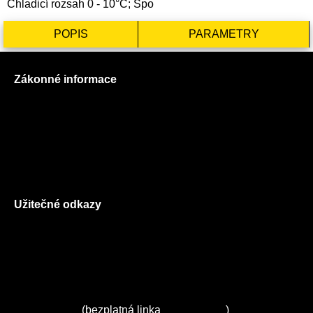
Chladicí rozsah 0 - 10°C; Spo
POPIS
PARAMETRY
Zákonné informace
Prohlášení o použití cookies
Všeobecné obchodní podmínky
Reklamační řád
GDPR
Užitečné odkazy
O nás
Ceník služeb
Autorizované servisy na Plzeňsku
Kuchyně ELZA
Servis Miele
(bezplatná linka
800 643 531
)