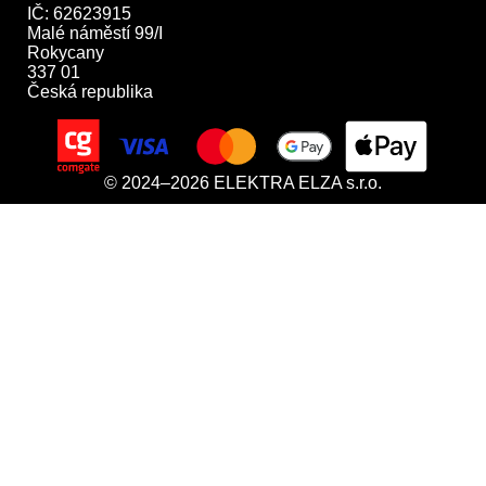
IČ: 62623915

Malé náměstí 99/I

Rokycany

337 01

Česká republika
© 2024–2026 ELEKTRA ELZA s.r.o.