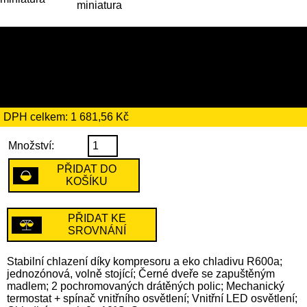
9689 Kč
včetně recyklačního
poplatku ve výši 194 Kč
DPH celkem: 1 681,56 Kč
Množství:
PŘIDAT DO
KOŠÍKU
PŘIDAT KE
SROVNÁNÍ
Stabilní chlazení díky kompresoru a eko chladivu R600a;
jednozónová, volně stojící; Černé dveře se zapuštěným
madlem; 2 pochromovaných drátěných polic; Mechanický
termostat + spínač vnitřního osvětlení; Vnitřní LED osvětlení;