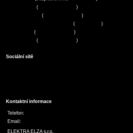
Servis Bosch
(
+420 251 095 043
)
Servis Siemens
(
+420 251 095 042
)
Zákaznické centrum Electrolux
(
261 302 261
)
Servis Sony
(
+420 272 650 240
)
Servis LORD
(
+420 725 781 964
)
Sociální sítě
Facebook
Instagram
Twitter
Kontaktní informace
Telefon:
722 744 094
Email:
obchod@elektraelza.cz
ELEKTRA ELZA s.r.o.
