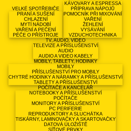
KÁVOVARY A ESPRESSA
VELKÉ SPOTŘEBIČE
PŘÍPRAVA NÁPOJŮ
PRANÍ A SUŠENÍ
POMOCNÍK PŘI MIXOVÁNÍ
CHLAZENÍ
VAŘENÍ
MYTÍ NÁDOBÍ
ŽEHLENÍ
VAŘENÍ A PEČENÍ
VYSÁVÁNÍ
PÉČE O PŘÍSTROJE
VZDUCHOTECHNIKA
TV, AUDIO, VIDEO
TELEVIZE A PŘÍSLUŠENSTVÍ
AUDIO
AUDIO A VIDEO KABELY
MOBILY, TABLETY, HODINKY
MOBILY
PŘÍSLUŠENSTVÍ PRO MOBILY
CHYTRÉ HODINKY A NÁRAMKY A PŘÍSLUŠENSTVÍ
TABLETY A PŘÍSLUŠENSTVÍ
POČÍTAČE A KANCELÁŘ
NOTEBOOKY A PŘÍSLUŠENSTVÍ
POČÍTAČE
MONITORY A PŘÍSLUŠENSTVÍ
PC PERIFERIE
REPRODUKTORY A SLUCHÁTKA
TISKÁRNY, LAMINOVAČKY A SKARTOVAČKY
DATOVÁ ÚLOŽIŠTĚ
SÍŤOVÉ PRVKY