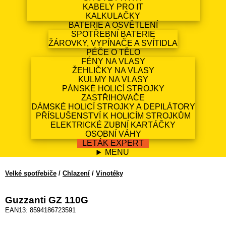
KABELY PRO IT
KALKULAČKY
BATERIE A OSVĚTLENÍ
SPOTŘEBNÍ BATERIE
ŽÁROVKY, VYPÍNAČE A SVÍTIDLA
PÉČE O TĚLO
FÉNY NA VLASY
ŽEHLIČKY NA VLASY
KULMY NA VLASY
PÁNSKÉ HOLICÍ STROJKY
ZASTŘIHOVAČE
DÁMSKÉ HOLICÍ STROJKY A DEPILÁTORY
PŘÍSLUŠENSTVÍ K HOLICÍM STROJKŮM
ELEKTRICKÉ ZUBNÍ KARTÁČKY
OSOBNÍ VÁHY
LETÁK EXPERT
MENU
Velké spotřebiče
/
Chlazení
/
Vinotéky
Guzzanti GZ 110G
EAN13: 8594186723591