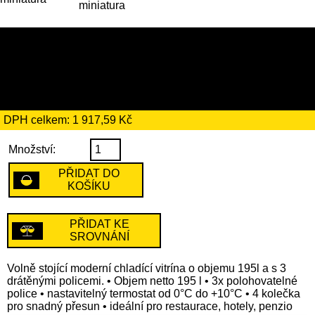
11 049 Kč
včetně recyklačního
poplatku ve výši 49 Kč
DPH celkem: 1 917,59 Kč
Množství:
PŘIDAT DO
KOŠÍKU
PŘIDAT KE
SROVNÁNÍ
Volně stojící moderní chladící vitrína o objemu 195l a s 3
drátěnými policemi. • Objem netto 195 l • 3x polohovatelné
police • nastavitelný termostat od 0°C do +10°C • 4 kolečka
pro snadný přesun • ideální pro restaurace, hotely, penzio