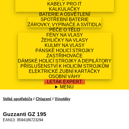
KABELY PRO IT
KALKULAČKY
BATERIE A OSVĚTLENÍ
SPOTŘEBNÍ BATERIE
ŽÁROVKY, VYPÍNAČE A SVÍTIDLA
PÉČE O TĚLO
FÉNY NA VLASY
ŽEHLIČKY NA VLASY
KULMY NA VLASY
PÁNSKÉ HOLICÍ STROJKY
ZASTŘIHOVAČE
DÁMSKÉ HOLICÍ STROJKY A DEPILÁTORY
PŘÍSLUŠENSTVÍ K HOLICÍM STROJKŮM
ELEKTRICKÉ ZUBNÍ KARTÁČKY
OSOBNÍ VÁHY
LETÁK EXPERT
MENU
Velké spotřebiče
/
Chlazení
/
Vinotéky
Guzzanti GZ 195
EAN13: 8594186723294