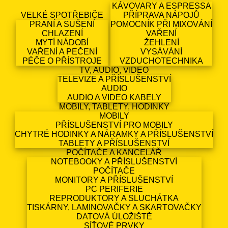
KÁVOVARY A ESPRESSA
VELKÉ SPOTŘEBIČE
PŘÍPRAVA NÁPOJŮ
PRANÍ A SUŠENÍ
POMOCNÍK PŘI MIXOVÁNÍ
CHLAZENÍ
VAŘENÍ
MYTÍ NÁDOBÍ
ŽEHLENÍ
VAŘENÍ A PEČENÍ
VYSÁVÁNÍ
PÉČE O PŘÍSTROJE
VZDUCHOTECHNIKA
TV, AUDIO, VIDEO
TELEVIZE A PŘÍSLUŠENSTVÍ
AUDIO
AUDIO A VIDEO KABELY
MOBILY, TABLETY, HODINKY
MOBILY
PŘÍSLUŠENSTVÍ PRO MOBILY
CHYTRÉ HODINKY A NÁRAMKY A PŘÍSLUŠENSTVÍ
TABLETY A PŘÍSLUŠENSTVÍ
POČÍTAČE A KANCELÁŘ
NOTEBOOKY A PŘÍSLUŠENSTVÍ
POČÍTAČE
MONITORY A PŘÍSLUŠENSTVÍ
PC PERIFERIE
REPRODUKTORY A SLUCHÁTKA
TISKÁRNY, LAMINOVAČKY A SKARTOVAČKY
DATOVÁ ÚLOŽIŠTĚ
SÍŤOVÉ PRVKY