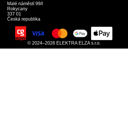
Malé náměstí 99/I

Rokycany

337 01

Česká republika
© 2024–2026 ELEKTRA ELZA s.r.o.