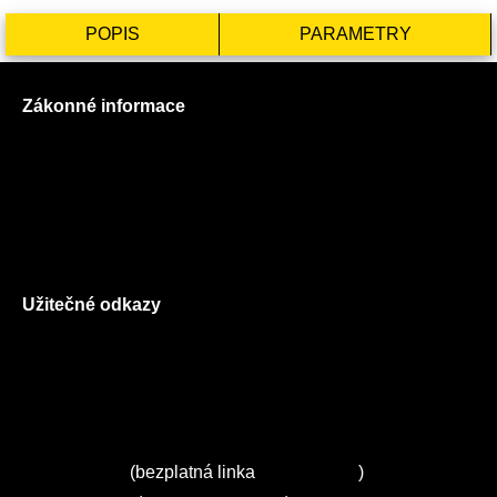
POPIS
PARAMETRY
Zákonné informace
Prohlášení o použití cookies
Všeobecné obchodní podmínky
Reklamační řád
GDPR
Užitečné odkazy
O nás
Ceník služeb
Autorizované servisy na Plzeňsku
Kuchyně ELZA
Servis Miele
(bezplatná linka
800 643 531
)