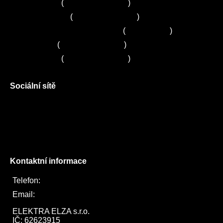
Servis Bosch
(
+420 251 095 043
)
Servis Siemens
(
+420 251 095 042
)
Zákaznické centrum Electrolux
(
261 302 261
)
Servis Sony
(
+420 272 650 240
)
Servis LORD
(
+420 725 781 964
)
Sociální sítě
Facebook
Instagram
Twitter
Kontaktní informace
Telefon:
722 744 094
Email:
obchod@elektraelza.cz
ELEKTRA ELZA s.r.o.

IČ: 62623915
