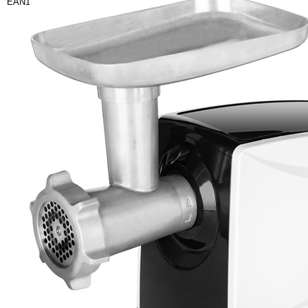
EAN13: 8592131308503