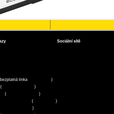
azy
Sociální sítě
Facebook
Instagram
 servisy na Plzeňsku
Twitter
ZA
bezplatná linka
800 643 531
)
(
+420 251 095 043
)
ns
(
+420 251 095 042
)
entrum Electrolux
(
261 302 261
)
+420 272 650 240
)