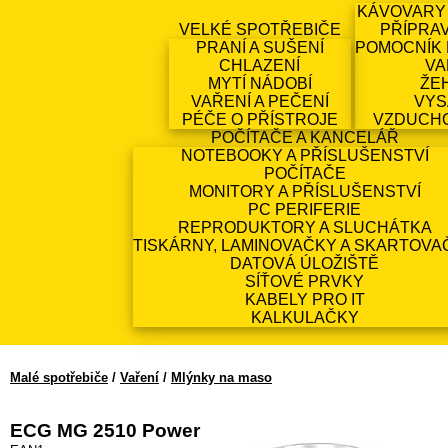
KÁVOVARY
VELKÉ SPOTŘEBIČE
PŘÍPRA
PRANÍ A SUŠENÍ
POMOCNÍK 
CHLAZENÍ
VA
MYTÍ NÁDOBÍ
ŽE
VAŘENÍ A PEČENÍ
VYS
PÉČE O PŘÍSTROJE
VZDUCH
POČÍTAČE A KANCELÁŘ
NOTEBOOKY A PŘÍSLUŠENSTVÍ
POČÍTAČE
MONITORY A PŘÍSLUŠENSTVÍ
PC PERIFERIE
REPRODUKTORY A SLUCHÁTKA
TISKÁRNY, LAMINOVAČKY A SKARTOVA
DATOVÁ ÚLOŽIŠTĚ
SÍŤOVÉ PRVKY
KABELY PRO IT
KALKULAČKY
Malé spotřebiče
/
Vaření
/
Mlýnky na maso
ECG MG 2510 Power