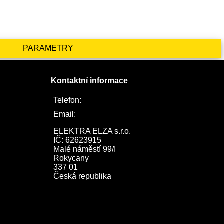
PARAMETRY
Kontaktní informace
Telefon:
722 744 094
Email:
obchod@elektraelza.cz
ELEKTRA ELZA s.r.o.

IČ: 62623915

Malé náměstí 99/I

Rokycany

337 01

Česká republika