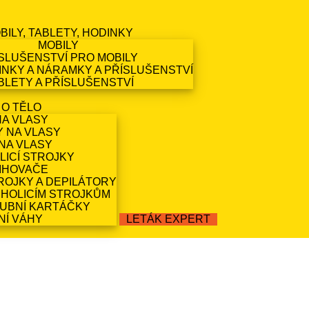
BILY, TABLETY, HODINKY
MOBILY
SLUŠENSTVÍ PRO MOBILY
NKY A NÁRAMKY A PŘÍSLUŠENSTVÍ
BLETY A PŘÍSLUŠENSTVÍ
 O TĚLO
NA VLASY
Y NA VLASY
NA VLASY
LICÍ STROJKY
IHOVAČE
ROJKY A DEPILÁTORY
 HOLICÍM STROJKŮM
ZUBNÍ KARTÁČKY
NÍ VÁHY
LETÁK EXPERT