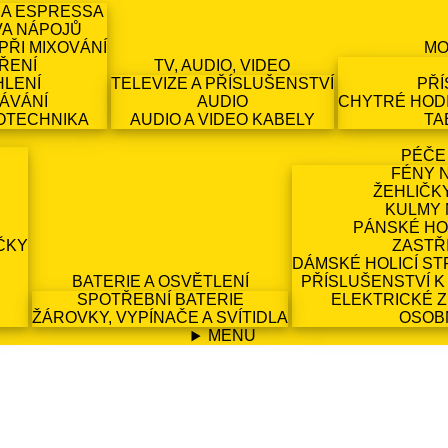
 A ESPRESSA
VA NÁPOJŮ
PŘI MIXOVÁNÍ
MO
ŘENÍ
TV, AUDIO, VIDEO
HLENÍ
TELEVIZE A PŘÍSLUŠENSTVÍ
PŘÍ
ÁVÁNÍ
AUDIO
CHYTRÉ HODI
OTECHNIKA
AUDIO A VIDEO KABELY
TA
PÉČE
FÉNY 
ŽEHLIČK
KULMY 
PÁNSKÉ HO
ČKY
ZASTŘ
DÁMSKÉ HOLICÍ ST
BATERIE A OSVĚTLENÍ
PŘÍSLUŠENSTVÍ K
SPOTŘEBNÍ BATERIE
ELEKTRICKÉ 
ŽÁROVKY, VYPÍNAČE A SVÍTIDLA
OSOB
MENU