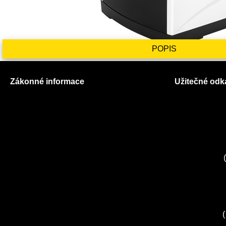
POPIS
Zákonné informace
Užitečné odk
Prohlášení o použití cookies
O nás
Všeobecné obchodní podmínky
Ceník služeb
Reklamační řád
Autorizované
GDPR
Kuchyně EL
Servis Miele
(
Servis Bosch
Servis Sieme
Zákaznické c
Servis Sony
(