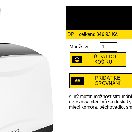
1999 Kč
včetně recykl
DPH celkem: 346,93 Kč
Množství:
PŘIDAT DO
KOŠÍKU
PŘIDAT KE
SROVNÁNÍ
silný motor, možnost strouhání
nerezový mlecí nůž a destičk
mlecí komora. pěchovadlo, sn