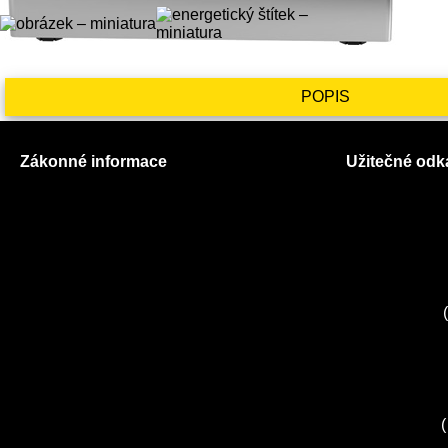
POPIS
Zákonné informace
Užitečné odk
Prohlášení o použití cookies
O nás
Všeobecné obchodní podmínky
Ceník služeb
Reklamační řád
Autorizované
GDPR
Kuchyně EL
Servis Miele
(
Servis Bosch
Servis Sieme
Zákaznické c
Servis Sony
(