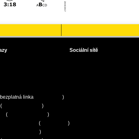
azy
Sociální sítě
Facebook
Instagram
 servisy na Plzeňsku
Twitter
ZA
bezplatná linka
800 643 531
)
(
+420 251 095 043
)
ns
(
+420 251 095 042
)
entrum Electrolux
(
261 302 261
)
+420 272 650 240
)