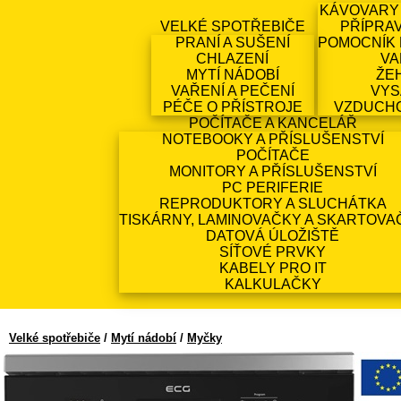
KÁVOVARY
VELKÉ SPOTŘEBIČE
PŘÍPRA
PRANÍ A SUŠENÍ
POMOCNÍK 
CHLAZENÍ
VA
MYTÍ NÁDOBÍ
ŽE
VAŘENÍ A PEČENÍ
VYS
PÉČE O PŘÍSTROJE
VZDUCH
POČÍTAČE A KANCELÁŘ
NOTEBOOKY A PŘÍSLUŠENSTVÍ
POČÍTAČE
MONITORY A PŘÍSLUŠENSTVÍ
PC PERIFERIE
REPRODUKTORY A SLUCHÁTKA
TISKÁRNY, LAMINOVAČKY A SKARTOVA
DATOVÁ ÚLOŽIŠTĚ
SÍŤOVÉ PRVKY
KABELY PRO IT
KALKULAČKY
Velké spotřebiče
/
Mytí nádobí
/
Myčky
ECG EDF 300563 BlackLine