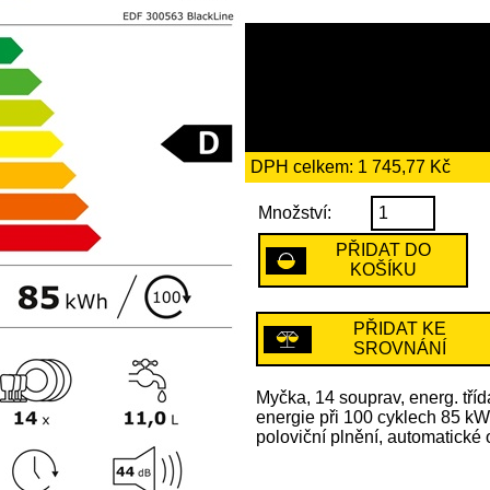
10 059 Kč
včetně recykl
66 Kč
DPH celkem: 1 745,77 Kč
Množství:
PŘIDAT DO
KOŠÍKU
PŘIDAT KE
SROVNÁNÍ
Myčka, 14 souprav, energ. tří
energie při 100 cyklech 85 kWh
poloviční plnění, automatické o