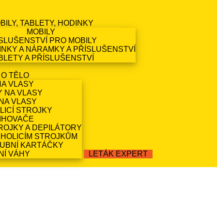
BILY, TABLETY, HODINKY
MOBILY
SLUŠENSTVÍ PRO MOBILY
NKY A NÁRAMKY A PŘÍSLUŠENSTVÍ
BLETY A PŘÍSLUŠENSTVÍ
 O TĚLO
NA VLASY
Y NA VLASY
NA VLASY
LICÍ STROJKY
IHOVAČE
ROJKY A DEPILÁTORY
 HOLICÍM STROJKŮM
ZUBNÍ KARTÁČKY
NÍ VÁHY
LETÁK EXPERT