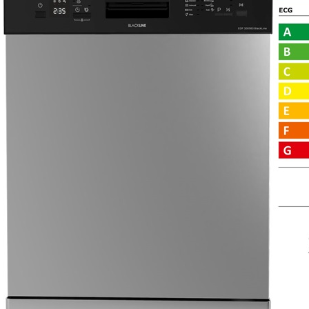
EAN13: 8592131240124