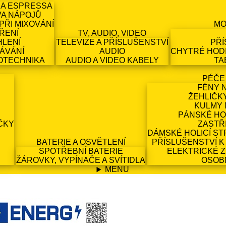
 A ESPRESSA
VA NÁPOJŮ
PŘI MIXOVÁNÍ
MO
ŘENÍ
TV, AUDIO, VIDEO
HLENÍ
TELEVIZE A PŘÍSLUŠENSTVÍ
PŘÍ
ÁVÁNÍ
AUDIO
CHYTRÉ HODI
OTECHNIKA
AUDIO A VIDEO KABELY
TA
PÉČE
FÉNY 
ŽEHLIČK
KULMY 
PÁNSKÉ HO
ČKY
ZASTŘ
DÁMSKÉ HOLICÍ ST
BATERIE A OSVĚTLENÍ
PŘÍSLUŠENSTVÍ K
SPOTŘEBNÍ BATERIE
ELEKTRICKÉ 
ŽÁROVKY, VYPÍNAČE A SVÍTIDLA
OSOB
MENU