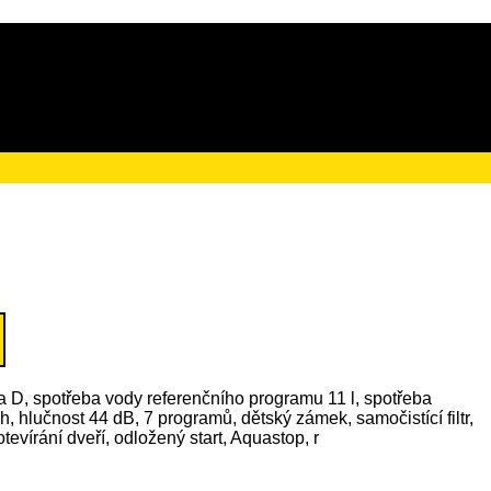
ačního poplatku ve výši
da D, spotřeba vody referenčního programu 11 l, spotřeba
, hlučnost 44 dB, 7 programů, dětský zámek, samočistící filtr,
tevírání dveří, odložený start, Aquastop, r