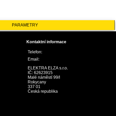
PARAMETRY
Kontaktní informace
Telefon:
722 744 094
Email:
obchod@elektraelza.cz
ELEKTRA ELZA s.r.o.

IČ: 62623915

Malé náměstí 99/I

Rokycany

337 01

Česká republika