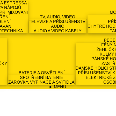
 A ESPRESSA
VA NÁPOJŮ
PŘI MIXOVÁNÍ
MO
ŘENÍ
TV, AUDIO, VIDEO
HLENÍ
TELEVIZE A PŘÍSLUŠENSTVÍ
PŘÍ
ÁVÁNÍ
AUDIO
CHYTRÉ HODI
OTECHNIKA
AUDIO A VIDEO KABELY
TA
PÉČE
FÉNY 
ŽEHLIČK
KULMY 
PÁNSKÉ HO
ČKY
ZASTŘ
DÁMSKÉ HOLICÍ ST
BATERIE A OSVĚTLENÍ
PŘÍSLUŠENSTVÍ K
SPOTŘEBNÍ BATERIE
ELEKTRICKÉ 
ŽÁROVKY, VYPÍNAČE A SVÍTIDLA
OSOB
MENU