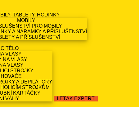
BILY, TABLETY, HODINKY
MOBILY
SLUŠENSTVÍ PRO MOBILY
NKY A NÁRAMKY A PŘÍSLUŠENSTVÍ
BLETY A PŘÍSLUŠENSTVÍ
 O TĚLO
NA VLASY
Y NA VLASY
NA VLASY
LICÍ STROJKY
IHOVAČE
ROJKY A DEPILÁTORY
 HOLICÍM STROJKŮM
ZUBNÍ KARTÁČKY
NÍ VÁHY
LETÁK EXPERT