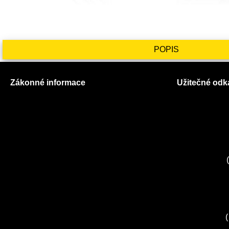
POPIS
Zákonné informace
Užitečné odk
Prohlášení o použití cookies
O nás
Všeobecné obchodní podmínky
Ceník služeb
Reklamační řád
Autorizované
GDPR
Kuchyně EL
Servis Miele
(
Servis Bosch
Servis Sieme
Zákaznické c
Servis Sony
(