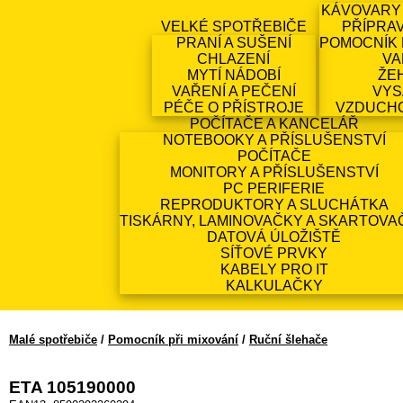
KÁVOVARY
VELKÉ SPOTŘEBIČE
PŘÍPRA
PRANÍ A SUŠENÍ
POMOCNÍK 
CHLAZENÍ
VA
MYTÍ NÁDOBÍ
ŽE
VAŘENÍ A PEČENÍ
VYS
PÉČE O PŘÍSTROJE
VZDUCH
POČÍTAČE A KANCELÁŘ
NOTEBOOKY A PŘÍSLUŠENSTVÍ
POČÍTAČE
MONITORY A PŘÍSLUŠENSTVÍ
PC PERIFERIE
REPRODUKTORY A SLUCHÁTKA
TISKÁRNY, LAMINOVAČKY A SKARTOVA
DATOVÁ ÚLOŽIŠTĚ
SÍŤOVÉ PRVKY
KABELY PRO IT
KALKULAČKY
Malé spotřebiče
/
Pomocník při mixování
/
Ruční šlehače
ETA 105190000