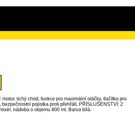
ačního poplatku ve výši 4 Kč
 motor, tichý chod, funkce pro maximální otáčky, tlačítko pro
, bezpečnostní pojistka proti přehřátí, PŘÍSLUŠENSTVÍ: 2
 mixér, nádoba o objemu 800 ml. Barva bílá.