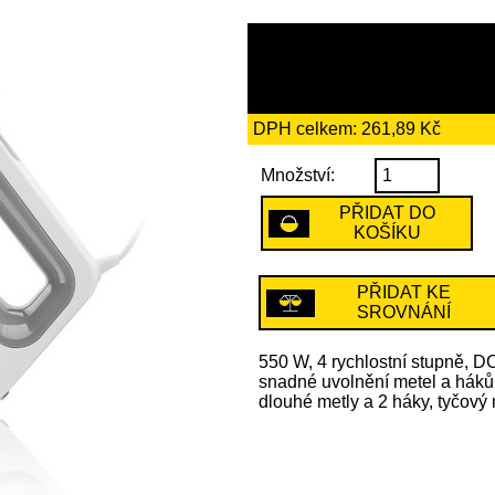
1509 Kč
včetně recykl
DPH celkem: 261,89 Kč
Množství:
PŘIDAT DO
KOŠÍKU
PŘIDAT KE
SROVNÁNÍ
550 W, 4 rychlostní stupně, DC
snadné uvolnění metel a háků
dlouhé metly a 2 háky, tyčový