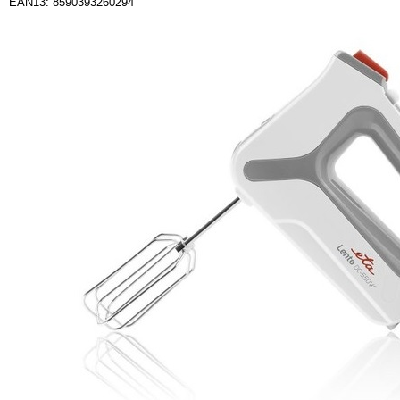
EAN13: 8590393260294