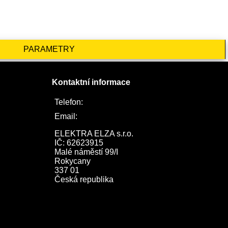
PARAMETRY
Kontaktní informace
Telefon:
722 744 094
Email:
obchod@elektraelza.cz
ELEKTRA ELZA s.r.o.

IČ: 62623915

Malé náměstí 99/I

Rokycany

337 01

Česká republika