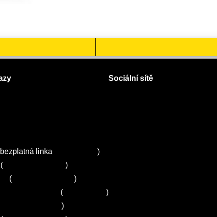
azy
Sociální sítě
Facebook
Instagram
 servisy na Plzeňsku
Twitter
ZA
bezplatná linka
800 643 531
)
(
+420 251 095 043
)
ns
(
+420 251 095 042
)
entrum Electrolux
(
261 302 261
)
+420 272 650 240
)