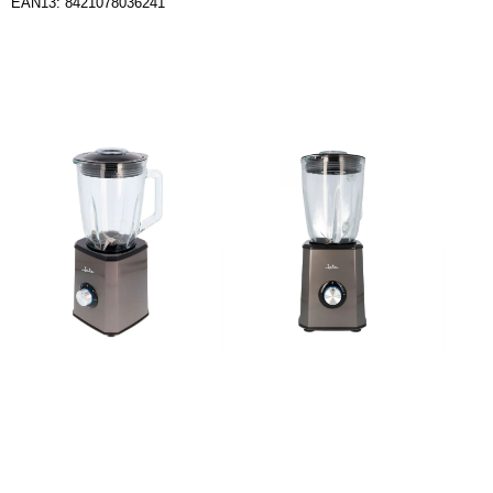
EAN13: 8421078036241