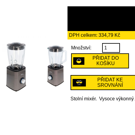
1929 Kč
včetně recykl
DPH celkem: 334,79 Kč
Množství:
PŘIDAT DO
KOŠÍKU
PŘIDAT KE
SROVNÁNÍ
Stolní mixér. Vysoce výkonný