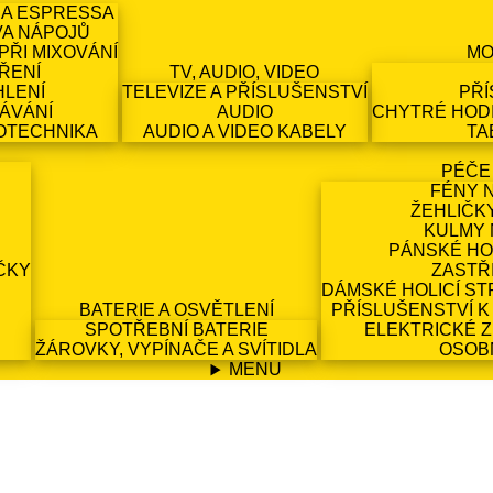
 A ESPRESSA
VA NÁPOJŮ
PŘI MIXOVÁNÍ
MO
ŘENÍ
TV, AUDIO, VIDEO
HLENÍ
TELEVIZE A PŘÍSLUŠENSTVÍ
PŘÍ
ÁVÁNÍ
AUDIO
CHYTRÉ HODI
OTECHNIKA
AUDIO A VIDEO KABELY
TA
PÉČE
FÉNY 
ŽEHLIČK
KULMY 
PÁNSKÉ HO
ČKY
ZASTŘ
DÁMSKÉ HOLICÍ ST
BATERIE A OSVĚTLENÍ
PŘÍSLUŠENSTVÍ K
SPOTŘEBNÍ BATERIE
ELEKTRICKÉ 
ŽÁROVKY, VYPÍNAČE A SVÍTIDLA
OSOB
MENU