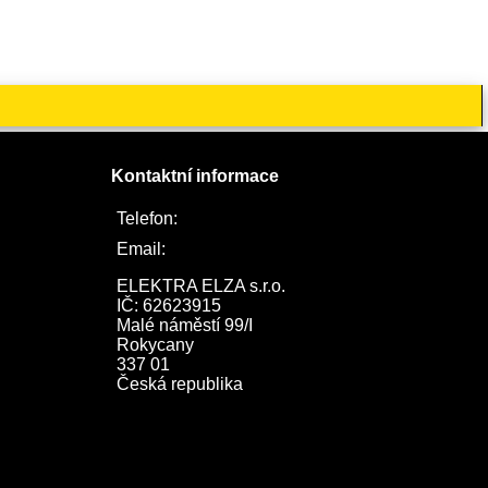
Kontaktní informace
Telefon:
722 744 094
Email:
obchod@elektraelza.cz
ELEKTRA ELZA s.r.o.

IČ: 62623915

Malé náměstí 99/I

Rokycany

337 01

Česká republika