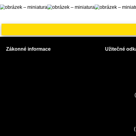
Zákonné informace
Užitečné odk
Prohlášení o použití cookies
O nás
Všeobecné obchodní podmínky
Ceník služeb
Reklamační řád
Autorizované
GDPR
Kuchyně EL
Servis Miele
(
Servis Bosch
Servis Sieme
Zákaznické c
Servis Sony
(