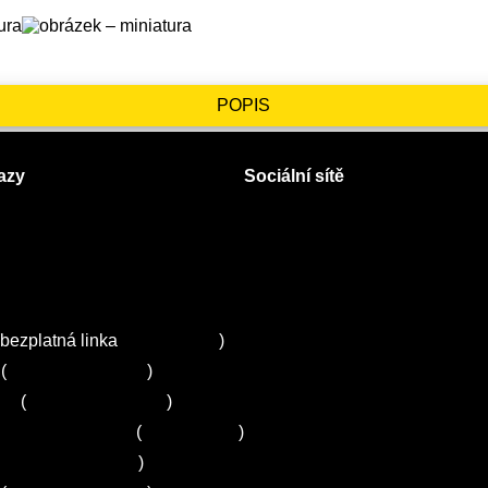
POPIS
azy
Sociální sítě
Facebook
Instagram
 servisy na Plzeňsku
Twitter
ZA
bezplatná linka
800 643 531
)
(
+420 251 095 043
)
ns
(
+420 251 095 042
)
entrum Electrolux
(
261 302 261
)
+420 272 650 240
)