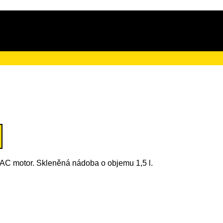
ačního poplatku ve výši 5 Kč
 AC motor. Skleněná nádoba o objemu 1,5 l.