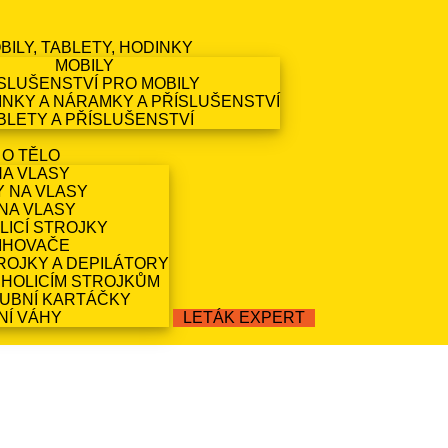
BILY, TABLETY, HODINKY
MOBILY
SLUŠENSTVÍ PRO MOBILY
NKY A NÁRAMKY A PŘÍSLUŠENSTVÍ
BLETY A PŘÍSLUŠENSTVÍ
 O TĚLO
NA VLASY
Y NA VLASY
NA VLASY
LICÍ STROJKY
IHOVAČE
ROJKY A DEPILÁTORY
 HOLICÍM STROJKŮM
ZUBNÍ KARTÁČKY
NÍ VÁHY
LETÁK EXPERT