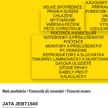
KÁVOVARY
VELKÉ SPOTŘEBIČE
PŘÍPRA
PRANÍ A SUŠENÍ
POMOCNÍK 
CHLAZENÍ
VA
MYTÍ NÁDOBÍ
ŽE
VAŘENÍ A PEČENÍ
VYS
PÉČE O PŘÍSTROJE
VZDUCH
POČÍTAČE A KANCELÁŘ
NOTEBOOKY A PŘÍSLUŠENSTVÍ
POČÍTAČE
MONITORY A PŘÍSLUŠENSTVÍ
PC PERIFERIE
REPRODUKTORY A SLUCHÁTKA
TISKÁRNY, LAMINOVAČKY A SKARTOVA
DATOVÁ ÚLOŽIŠTĚ
SÍŤOVÉ PRVKY
KABELY PRO IT
KALKULAČKY
Malé spotřebiče
/
Pomocník při mixování
/
Ponorné mixery
JATA JEBT1500