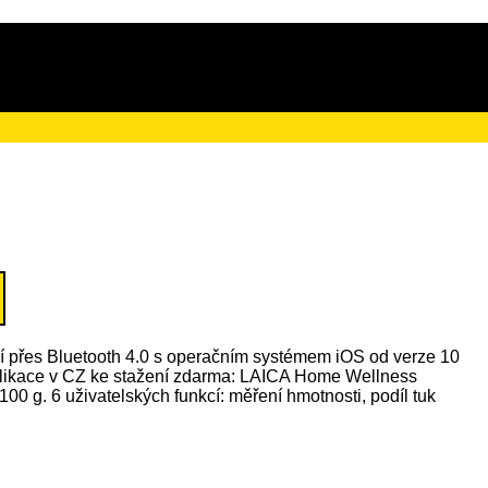
ačního poplatku ve výši 4 Kč
ní přes Bluetooth 4.0 s operačním systémem iOS od verze 10
plikace v CZ ke stažení zdarma: LAICA Home Wellness
00 g. 6 uživatelských funkcí: měření hmotnosti, podíl tuk