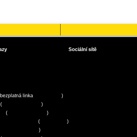
azy
Sociální sítě
Facebook
Instagram
 servisy na Plzeňsku
Twitter
ZA
bezplatná linka
800 643 531
)
(
+420 251 095 043
)
ns
(
+420 251 095 042
)
entrum Electrolux
(
261 302 261
)
+420 272 650 240
)