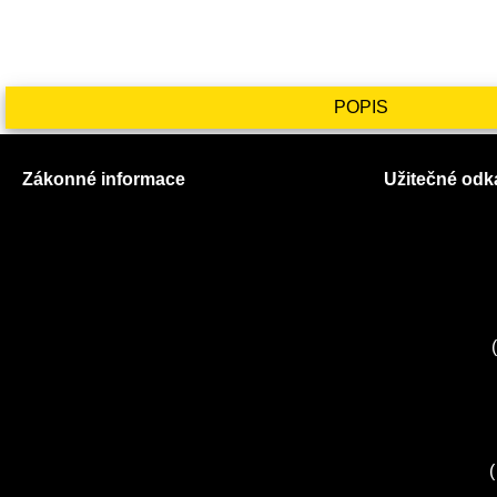
POPIS
Zákonné informace
Užitečné odk
Prohlášení o použití cookies
O nás
Všeobecné obchodní podmínky
Ceník služeb
Reklamační řád
Autorizované
GDPR
Kuchyně EL
Servis Miele
(
Servis Bosch
Servis Sieme
Zákaznické c
Servis Sony
(