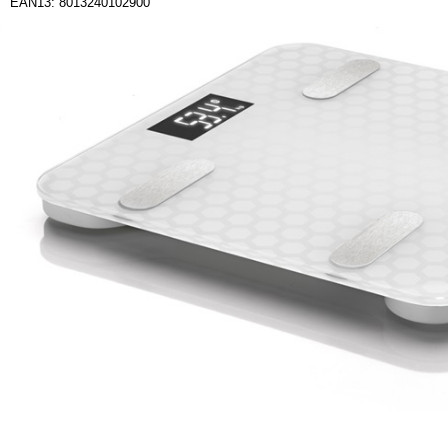
EAN13: 8013240102900