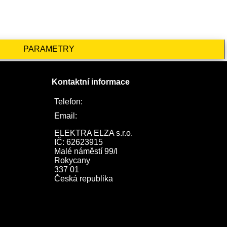
PARAMETRY
Kontaktní informace
Telefon:
722 744 094
Email:
obchod@elektraelza.cz
ELEKTRA ELZA s.r.o.

IČ: 62623915

Malé náměstí 99/I

Rokycany

337 01

Česká republika