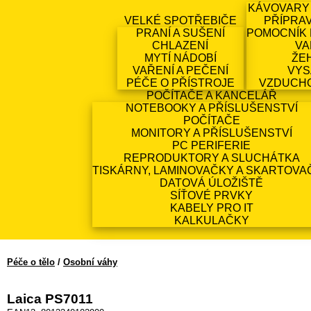
KÁVOVARY
VELKÉ SPOTŘEBIČE
PŘÍPRA
PRANÍ A SUŠENÍ
POMOCNÍK 
CHLAZENÍ
VA
MYTÍ NÁDOBÍ
ŽE
VAŘENÍ A PEČENÍ
VYS
PÉČE O PŘÍSTROJE
VZDUCH
POČÍTAČE A KANCELÁŘ
NOTEBOOKY A PŘÍSLUŠENSTVÍ
POČÍTAČE
MONITORY A PŘÍSLUŠENSTVÍ
PC PERIFERIE
REPRODUKTORY A SLUCHÁTKA
TISKÁRNY, LAMINOVAČKY A SKARTOVA
DATOVÁ ÚLOŽIŠTĚ
SÍŤOVÉ PRVKY
KABELY PRO IT
KALKULAČKY
Péče o tělo
/
Osobní váhy
Laica PS7011