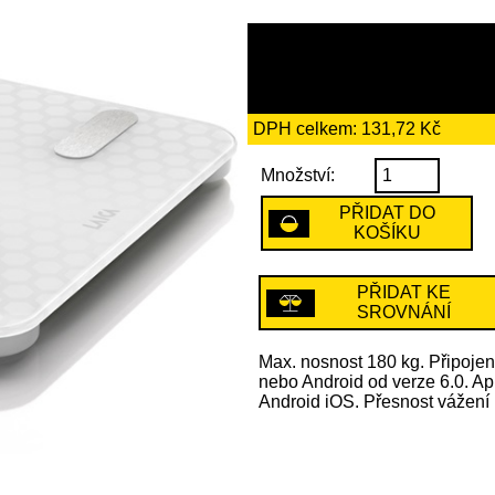
759 Kč
včetně recykl
DPH celkem: 131,72 Kč
Množství:
PŘIDAT DO
KOŠÍKU
PŘIDAT KE
SROVNÁNÍ
Max. nosnost 180 kg. Připoje
nebo Android od verze 6.0. A
Android iOS. Přesnost vážení 1