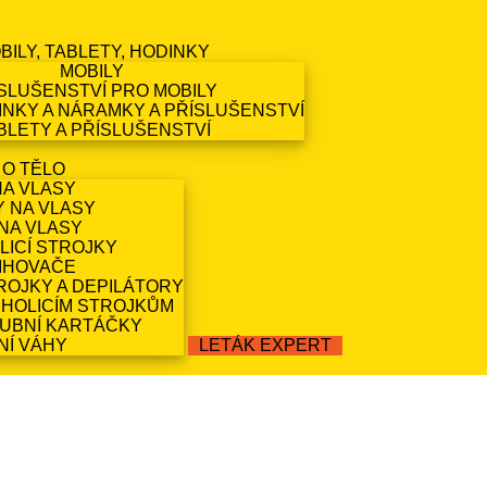
BILY, TABLETY, HODINKY
MOBILY
SLUŠENSTVÍ PRO MOBILY
NKY A NÁRAMKY A PŘÍSLUŠENSTVÍ
BLETY A PŘÍSLUŠENSTVÍ
 O TĚLO
NA VLASY
Y NA VLASY
NA VLASY
LICÍ STROJKY
IHOVAČE
ROJKY A DEPILÁTORY
 HOLICÍM STROJKŮM
ZUBNÍ KARTÁČKY
NÍ VÁHY
LETÁK EXPERT