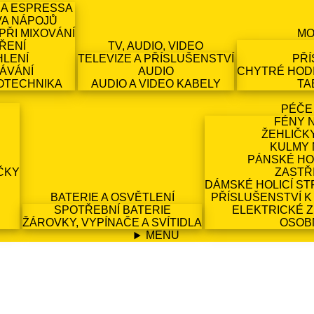
 A ESPRESSA
VA NÁPOJŮ
PŘI MIXOVÁNÍ
MO
ŘENÍ
TV, AUDIO, VIDEO
HLENÍ
TELEVIZE A PŘÍSLUŠENSTVÍ
PŘÍ
ÁVÁNÍ
AUDIO
CHYTRÉ HODI
OTECHNIKA
AUDIO A VIDEO KABELY
TA
PÉČE
FÉNY 
ŽEHLIČK
KULMY 
PÁNSKÉ HO
ČKY
ZASTŘ
DÁMSKÉ HOLICÍ ST
BATERIE A OSVĚTLENÍ
PŘÍSLUŠENSTVÍ K
SPOTŘEBNÍ BATERIE
ELEKTRICKÉ 
ŽÁROVKY, VYPÍNAČE A SVÍTIDLA
OSOB
MENU