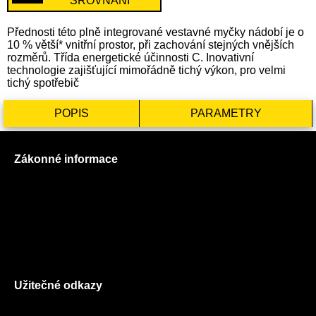
SROVNÁNÍ
Přednosti této plně integrované vestavné myčky nádobí je o
10 % větší* vnitřní prostor, při zachování stejných vnějších
rozměrů. Třída energetické účinnosti C. Inovativní
technologie zajišťující mimořádně tichý výkon, pro velmi
tichý spotřebič
POPIS
PARAMETRY
Zákonné informace
Prohlášení o použití cookies
Všeobecné obchodní podmínky
Reklamační řád
GDPR
Užitečné odkazy
O nás