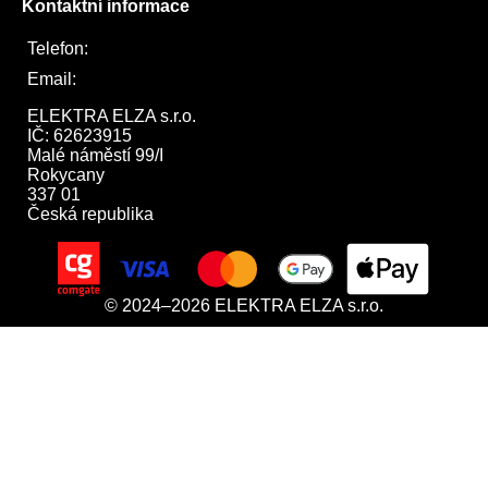
Kontaktní informace
Telefon:
722 744 094
Email:
obchod@elektraelza.cz
ELEKTRA ELZA s.r.o.

IČ: 62623915

Malé náměstí 99/I

Rokycany

337 01

Česká republika
© 2024–2026 ELEKTRA ELZA s.r.o.