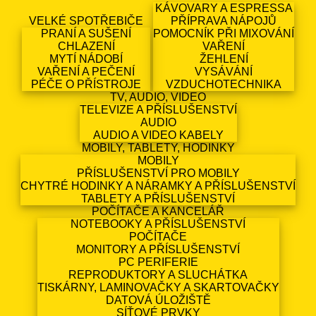
KÁVOVARY A ESPRESSA
VELKÉ SPOTŘEBIČE
PŘÍPRAVA NÁPOJŮ
PRANÍ A SUŠENÍ
POMOCNÍK PŘI MIXOVÁNÍ
CHLAZENÍ
VAŘENÍ
MYTÍ NÁDOBÍ
ŽEHLENÍ
VAŘENÍ A PEČENÍ
VYSÁVÁNÍ
PÉČE O PŘÍSTROJE
VZDUCHOTECHNIKA
TV, AUDIO, VIDEO
TELEVIZE A PŘÍSLUŠENSTVÍ
AUDIO
AUDIO A VIDEO KABELY
MOBILY, TABLETY, HODINKY
MOBILY
PŘÍSLUŠENSTVÍ PRO MOBILY
CHYTRÉ HODINKY A NÁRAMKY A PŘÍSLUŠENSTVÍ
TABLETY A PŘÍSLUŠENSTVÍ
POČÍTAČE A KANCELÁŘ
NOTEBOOKY A PŘÍSLUŠENSTVÍ
POČÍTAČE
MONITORY A PŘÍSLUŠENSTVÍ
PC PERIFERIE
REPRODUKTORY A SLUCHÁTKA
TISKÁRNY, LAMINOVAČKY A SKARTOVAČKY
DATOVÁ ÚLOŽIŠTĚ
SÍŤOVÉ PRVKY