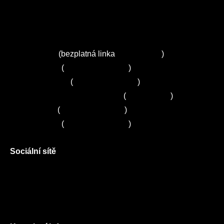
Ceník služeb
Autorizované servisy na Plzeňsku
Kuchyně ELZA
Servis Miele
(bezplatná linka
800 643 531
)
Servis Bosch
(
+420 251 095 043
)
Servis Siemens
(
+420 251 095 042
)
Zákaznické centrum Electrolux
(
261 302 261
)
Servis Sony
(
+420 272 650 240
)
Servis LORD
(
+420 725 781 964
)
Sociální sítě
Facebook
Instagram
Twitter