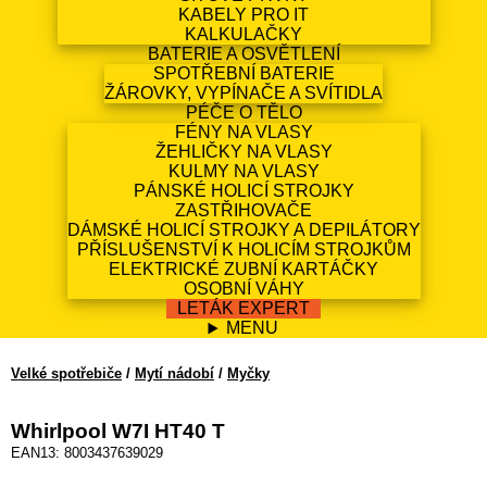
KABELY PRO IT
KALKULAČKY
BATERIE A OSVĚTLENÍ
SPOTŘEBNÍ BATERIE
ŽÁROVKY, VYPÍNAČE A SVÍTIDLA
PÉČE O TĚLO
FÉNY NA VLASY
ŽEHLIČKY NA VLASY
KULMY NA VLASY
PÁNSKÉ HOLICÍ STROJKY
ZASTŘIHOVAČE
DÁMSKÉ HOLICÍ STROJKY A DEPILÁTORY
PŘÍSLUŠENSTVÍ K HOLICÍM STROJKŮM
ELEKTRICKÉ ZUBNÍ KARTÁČKY
OSOBNÍ VÁHY
LETÁK EXPERT
MENU
Velké spotřebiče
/
Mytí nádobí
/
Myčky
Whirlpool W7I HT40 T
EAN13: 8003437639029