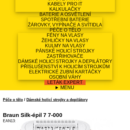
KABELY PRO IT
KALKULAČKY
BATERIE A OSVĚTLENÍ
SPOTŘEBNÍ BATERIE
ŽÁROVKY, VYPÍNAČE A SVÍTIDLA
PÉČE O TĚLO
FÉNY NA VLASY
ŽEHLIČKY NA VLASY
KULMY NA VLASY
PÁNSKÉ HOLICÍ STROJKY
ZASTŘIHOVAČE
DÁMSKÉ HOLICÍ STROJKY A DEPILÁTORY
PŘÍSLUŠENSTVÍ K HOLICÍM STROJKŮM
ELEKTRICKÉ ZUBNÍ KARTÁČKY
OSOBNÍ VÁHY
LETÁK EXPERT
MENU
Péče o tělo
/
Dámské holicí strojky a depilátory
Braun Silk-épil 7 7-000
EAN13: 7500435225151