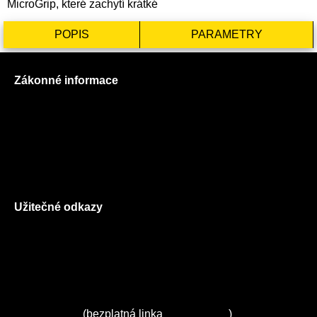
MicroGrip, které zachytí krátké
POPIS
PARAMETRY
Zákonné informace
Prohlášení o použití cookies
Všeobecné obchodní podmínky
Reklamační řád
GDPR
Užitečné odkazy
O nás
Ceník služeb
Autorizované servisy na Plzeňsku
Kuchyně ELZA
Servis Miele
(bezplatná linka
800 643 531
)