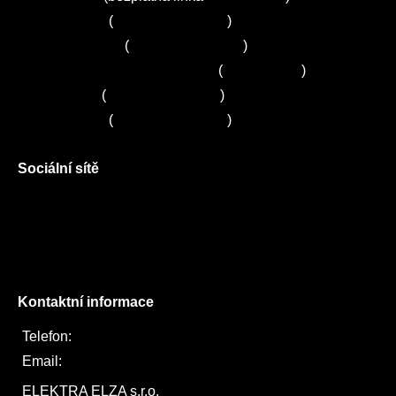
Servis Bosch
(
+420 251 095 043
)
Servis Siemens
(
+420 251 095 042
)
Zákaznické centrum Electrolux
(
261 302 261
)
Servis Sony
(
+420 272 650 240
)
Servis LORD
(
+420 725 781 964
)
Sociální sítě
Facebook
Instagram
Twitter
Kontaktní informace
Telefon:
722 744 094
Email:
obchod@elektraelza.cz
ELEKTRA ELZA s.r.o.
