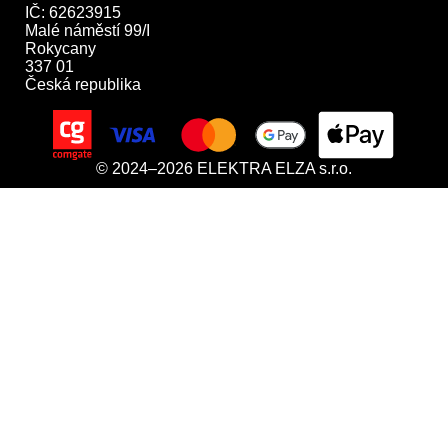
IČ: 62623915

Malé náměstí 99/I

Rokycany

337 01

Česká republika
© 2024–2026 ELEKTRA ELZA s.r.o.