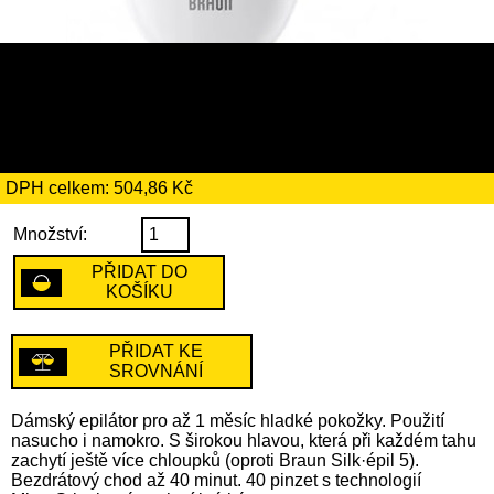
2909 Kč
včetně recyklačního
poplatku ve výši 4 Kč
DPH celkem: 504,86 Kč
Množství:
PŘIDAT DO
KOŠÍKU
PŘIDAT KE
SROVNÁNÍ
Dámský epilátor pro až 1 měsíc hladké pokožky. Použití
nasucho i namokro. S širokou hlavou, která při každém tahu
zachytí ještě více chloupků (oproti Braun Silk·épil 5).
Bezdrátový chod až 40 minut. 40 pinzet s technologií