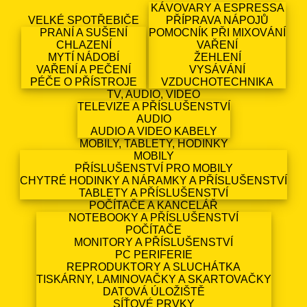
KÁVOVARY A ESPRESSA
VELKÉ SPOTŘEBIČE
PŘÍPRAVA NÁPOJŮ
PRANÍ A SUŠENÍ
POMOCNÍK PŘI MIXOVÁNÍ
CHLAZENÍ
VAŘENÍ
MYTÍ NÁDOBÍ
ŽEHLENÍ
VAŘENÍ A PEČENÍ
VYSÁVÁNÍ
PÉČE O PŘÍSTROJE
VZDUCHOTECHNIKA
TV, AUDIO, VIDEO
TELEVIZE A PŘÍSLUŠENSTVÍ
AUDIO
AUDIO A VIDEO KABELY
MOBILY, TABLETY, HODINKY
MOBILY
PŘÍSLUŠENSTVÍ PRO MOBILY
CHYTRÉ HODINKY A NÁRAMKY A PŘÍSLUŠENSTVÍ
TABLETY A PŘÍSLUŠENSTVÍ
POČÍTAČE A KANCELÁŘ
NOTEBOOKY A PŘÍSLUŠENSTVÍ
POČÍTAČE
MONITORY A PŘÍSLUŠENSTVÍ
PC PERIFERIE
REPRODUKTORY A SLUCHÁTKA
TISKÁRNY, LAMINOVAČKY A SKARTOVAČKY
DATOVÁ ÚLOŽIŠTĚ
SÍŤOVÉ PRVKY