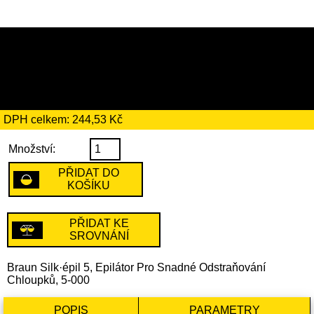
1409 Kč
včetně recyklačního
poplatku ve výši 4 Kč
DPH celkem: 244,53 Kč
Množství:
PŘIDAT DO
KOŠÍKU
PŘIDAT KE
SROVNÁNÍ
Braun Silk·épil 5, Epilátor Pro Snadné Odstraňování
Chloupků, 5-000
POPIS
PARAMETRY