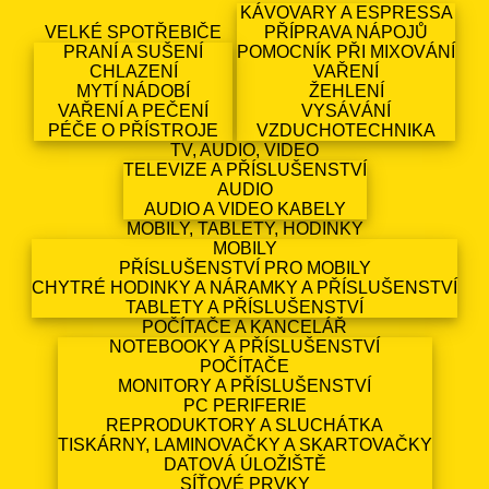
KÁVOVARY A ESPRESSA
VELKÉ SPOTŘEBIČE
PŘÍPRAVA NÁPOJŮ
PRANÍ A SUŠENÍ
POMOCNÍK PŘI MIXOVÁNÍ
CHLAZENÍ
VAŘENÍ
MYTÍ NÁDOBÍ
ŽEHLENÍ
VAŘENÍ A PEČENÍ
VYSÁVÁNÍ
PÉČE O PŘÍSTROJE
VZDUCHOTECHNIKA
TV, AUDIO, VIDEO
TELEVIZE A PŘÍSLUŠENSTVÍ
AUDIO
AUDIO A VIDEO KABELY
MOBILY, TABLETY, HODINKY
MOBILY
PŘÍSLUŠENSTVÍ PRO MOBILY
CHYTRÉ HODINKY A NÁRAMKY A PŘÍSLUŠENSTVÍ
TABLETY A PŘÍSLUŠENSTVÍ
POČÍTAČE A KANCELÁŘ
NOTEBOOKY A PŘÍSLUŠENSTVÍ
POČÍTAČE
MONITORY A PŘÍSLUŠENSTVÍ
PC PERIFERIE
REPRODUKTORY A SLUCHÁTKA
TISKÁRNY, LAMINOVAČKY A SKARTOVAČKY
DATOVÁ ÚLOŽIŠTĚ
SÍŤOVÉ PRVKY