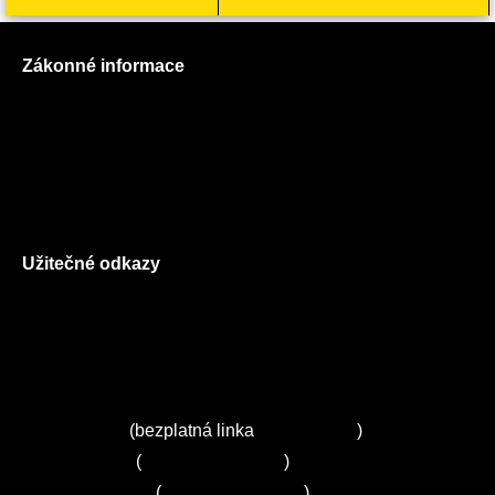
Zákonné informace
Prohlášení o použití cookies
Všeobecné obchodní podmínky
Reklamační řád
GDPR
Užitečné odkazy
O nás
Ceník služeb
Autorizované servisy na Plzeňsku
Kuchyně ELZA
Servis Miele
(bezplatná linka
800 643 531
)
Servis Bosch
(
+420 251 095 043
)
Servis Siemens
(
+420 251 095 042
)