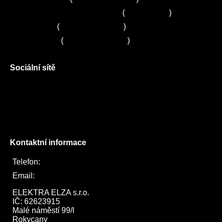
Zákaznické centrum Electrolux
(
261 302 261
)
Servis Sony
(
+420 272 650 240
)
Servis LORD
(
+420 725 781 964
)
Sociální sítě
Facebook
Instagram
Twitter
Kontaktní informace
Telefon:
722 744 094
Email:
obchod@elektraelza.cz
ELEKTRA ELZA s.r.o.

IČ: 62623915

Malé náměstí 99/I

Rokycany
