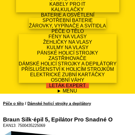
KABELY PRO IT
KALKULAČKY
BATERIE A OSVĚTLENÍ
SPOTŘEBNÍ BATERIE
ŽÁROVKY, VYPÍNAČE A SVÍTIDLA
PÉČE O TĚLO
FÉNY NA VLASY
ŽEHLIČKY NA VLASY
KULMY NA VLASY
PÁNSKÉ HOLICÍ STROJKY
ZASTŘIHOVAČE
DÁMSKÉ HOLICÍ STROJKY A DEPILÁTORY
PŘÍSLUŠENSTVÍ K HOLICÍM STROJKŮM
ELEKTRICKÉ ZUBNÍ KARTÁČKY
OSOBNÍ VÁHY
LETÁK EXPERT
MENU
Péče o tělo
/
Dámské holicí strojky a depilátory
Braun Silk·épil 5, Epilátor Pro Snadné O
EAN13: 7500435225069