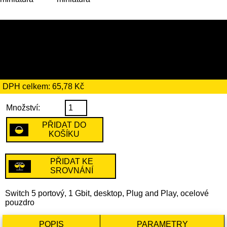
379 Kč
včetně recyklačního
poplatku ve výši 2 Kč
DPH celkem: 65,78 Kč
Množství:
PŘIDAT DO
KOŠÍKU
PŘIDAT KE
SROVNÁNÍ
Switch 5 portový, 1 Gbit, desktop, Plug and Play, ocelové
pouzdro
POPIS
PARAMETRY