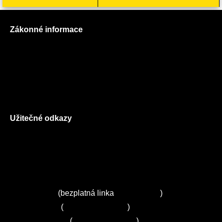
Zákonné informace
Prohlášení o použití cookies
Všeobecné obchodní podmínky
Reklamační řád
GDPR
Užitečné odkazy
O nás
Ceník služeb
Autorizované servisy na Plzeňsku
Kuchyně ELZA
Servis Miele
(bezplatná linka
800 643 531
)
Servis Bosch
(
+420 251 095 043
)
Servis Siemens
(
+420 251 095 042
)