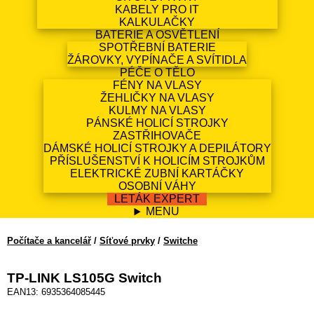
KABELY PRO IT
KALKULAČKY
BATERIE A OSVĚTLENÍ
SPOTŘEBNÍ BATERIE
ŽÁROVKY, VYPÍNAČE A SVÍTIDLA
PÉČE O TĚLO
FÉNY NA VLASY
ŽEHLIČKY NA VLASY
KULMY NA VLASY
PÁNSKÉ HOLICÍ STROJKY
ZASTŘIHOVAČE
DÁMSKÉ HOLICÍ STROJKY A DEPILÁTORY
PŘÍSLUŠENSTVÍ K HOLICÍM STROJKŮM
ELEKTRICKÉ ZUBNÍ KARTÁČKY
OSOBNÍ VÁHY
LETÁK EXPERT
MENU
Počítače a kancelář
/
Síťové prvky
/
Switche
TP-LINK LS105G Switch
EAN13: 6935364085445