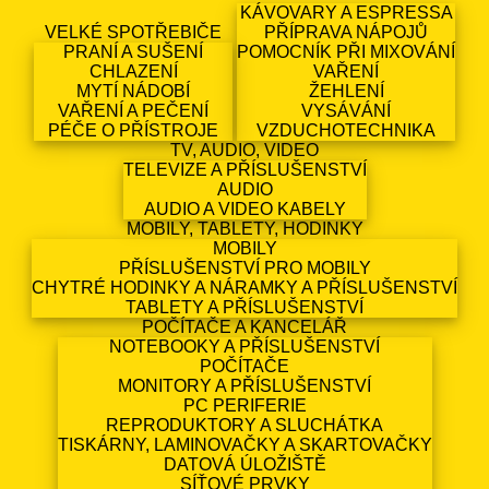
KÁVOVARY A ESPRESSA
VELKÉ SPOTŘEBIČE
PŘÍPRAVA NÁPOJŮ
PRANÍ A SUŠENÍ
POMOCNÍK PŘI MIXOVÁNÍ
CHLAZENÍ
VAŘENÍ
MYTÍ NÁDOBÍ
ŽEHLENÍ
VAŘENÍ A PEČENÍ
VYSÁVÁNÍ
PÉČE O PŘÍSTROJE
VZDUCHOTECHNIKA
TV, AUDIO, VIDEO
TELEVIZE A PŘÍSLUŠENSTVÍ
AUDIO
AUDIO A VIDEO KABELY
MOBILY, TABLETY, HODINKY
MOBILY
PŘÍSLUŠENSTVÍ PRO MOBILY
CHYTRÉ HODINKY A NÁRAMKY A PŘÍSLUŠENSTVÍ
TABLETY A PŘÍSLUŠENSTVÍ
POČÍTAČE A KANCELÁŘ
NOTEBOOKY A PŘÍSLUŠENSTVÍ
POČÍTAČE
MONITORY A PŘÍSLUŠENSTVÍ
PC PERIFERIE
REPRODUKTORY A SLUCHÁTKA
TISKÁRNY, LAMINOVAČKY A SKARTOVAČKY
DATOVÁ ÚLOŽIŠTĚ
SÍŤOVÉ PRVKY