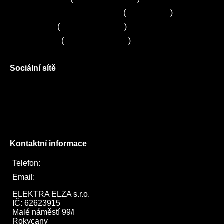
Zákaznické centrum Electrolux
(
261 302 261
)
Servis Sony
(
+420 272 650 240
)
Servis LORD
(
+420 725 781 964
)
Sociální sítě
Facebook
Instagram
Twitter
Kontaktní informace
Telefon:
722 744 094
Email:
obchod@elektraelza.cz
ELEKTRA ELZA s.r.o.

IČ: 62623915

Malé náměstí 99/I

Rokycany
