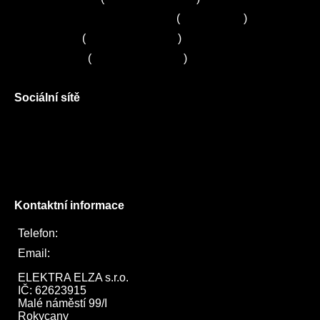
Zákaznické centrum Electrolux
(
261 302 261
)
Servis Sony
(
+420 272 650 240
)
Servis LORD
(
+420 725 781 964
)
Sociální sítě
Facebook
Instagram
Twitter
Kontaktní informace
Telefon:
722 744 094
Email:
obchod@elektraelza.cz
ELEKTRA ELZA s.r.o.

IČ: 62623915

Malé náměstí 99/I

Rokycany
