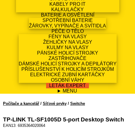
KABELY PRO IT
KALKULAČKY
BATERIE A OSVĚTLENÍ
SPOTŘEBNÍ BATERIE
ŽÁROVKY, VYPÍNAČE A SVÍTIDLA
PÉČE O TĚLO
FÉNY NA VLASY
ŽEHLIČKY NA VLASY
KULMY NA VLASY
PÁNSKÉ HOLICÍ STROJKY
ZASTŘIHOVAČE
DÁMSKÉ HOLICÍ STROJKY A DEPILÁTORY
PŘÍSLUŠENSTVÍ K HOLICÍM STROJKŮM
ELEKTRICKÉ ZUBNÍ KARTÁČKY
OSOBNÍ VÁHY
LETÁK EXPERT
MENU
Počítače a kancelář
/
Síťové prvky
/
Switche
TP-LINK TL-SF1005D 5-port Desktop Switch
EAN13: 6935364020064