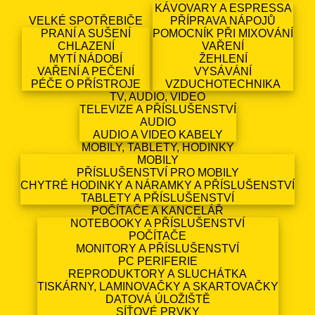
KÁVOVARY A ESPRESSA
VELKÉ SPOTŘEBIČE
PŘÍPRAVA NÁPOJŮ
PRANÍ A SUŠENÍ
POMOCNÍK PŘI MIXOVÁNÍ
CHLAZENÍ
VAŘENÍ
MYTÍ NÁDOBÍ
ŽEHLENÍ
VAŘENÍ A PEČENÍ
VYSÁVÁNÍ
PÉČE O PŘÍSTROJE
VZDUCHOTECHNIKA
TV, AUDIO, VIDEO
TELEVIZE A PŘÍSLUŠENSTVÍ
AUDIO
AUDIO A VIDEO KABELY
MOBILY, TABLETY, HODINKY
MOBILY
PŘÍSLUŠENSTVÍ PRO MOBILY
CHYTRÉ HODINKY A NÁRAMKY A PŘÍSLUŠENSTVÍ
TABLETY A PŘÍSLUŠENSTVÍ
POČÍTAČE A KANCELÁŘ
NOTEBOOKY A PŘÍSLUŠENSTVÍ
POČÍTAČE
MONITORY A PŘÍSLUŠENSTVÍ
PC PERIFERIE
REPRODUKTORY A SLUCHÁTKA
TISKÁRNY, LAMINOVAČKY A SKARTOVAČKY
DATOVÁ ÚLOŽIŠTĚ
SÍŤOVÉ PRVKY