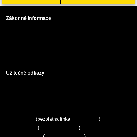
Zákonné informace
Prohlášení o použití cookies
Všeobecné obchodní podmínky
Reklamační řád
GDPR
Užitečné odkazy
O nás
Ceník služeb
Autorizované servisy na Plzeňsku
Kuchyně ELZA
Servis Miele
(bezplatná linka
800 643 531
)
Servis Bosch
(
+420 251 095 043
)
Servis Siemens
(
+420 251 095 042
)