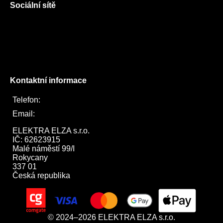
Sociální sítě
Facebook
Instagram
Twitter
Kontaktní informace
Telefon:
722 744 094
Email:
obchod@elektraelza.cz
ELEKTRA ELZA s.r.o.

IČ: 62623915

Malé náměstí 99/I

Rokycany

337 01

Česká republika
© 2024–2026 ELEKTRA ELZA s.r.o.