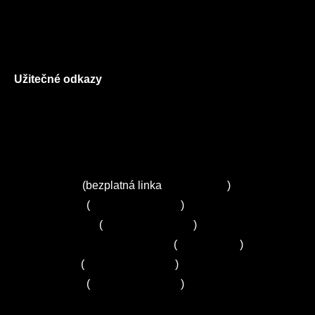
Všeobecné obchodní podmínky
Reklamační řád
GDPR
Užitečné odkazy
O nás
Ceník služeb
Autorizované servisy na Plzeňsku
Kuchyně ELZA
Servis Miele
(bezplatná linka
800 643 531
)
Servis Bosch
(
+420 251 095 043
)
Servis Siemens
(
+420 251 095 042
)
Zákaznické centrum Electrolux
(
261 302 261
)
Servis Sony
(
+420 272 650 240
)
Servis LORD
(
+420 725 781 964
)