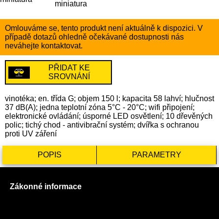
Omlouváme se, tento produkt není aktuálně k dispozici. V
případě dotazů ohledně očekávané dostupnosti nás
neváhejte kontaktovat.
PŘIDAT KE
SROVNÁNÍ
vinotéka; en. třída G; objem 150 l; kapacita 58 lahví; hlučnost
37 dB(A); jedna teplotní zóna 5°C - 20°C; wifi připojení;
elektronické ovládání; úsporné LED osvětlení; 10 dřevěných
polic; tichý chod - antivibrační systém; dvířka s ochranou
proti UV záření
POPIS
PARAMETRY
Zákonné informace
Prohlášení o použití cookies