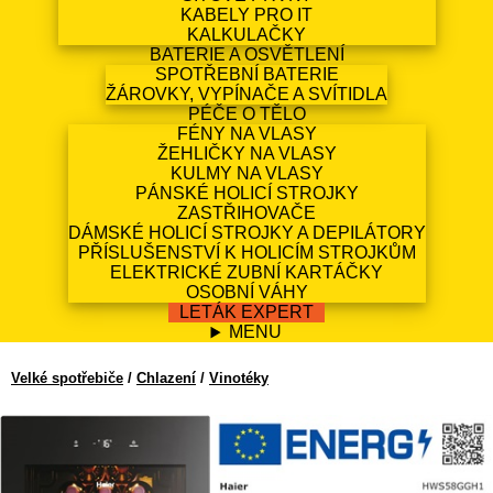
KABELY PRO IT
KALKULAČKY
BATERIE A OSVĚTLENÍ
SPOTŘEBNÍ BATERIE
ŽÁROVKY, VYPÍNAČE A SVÍTIDLA
PÉČE O TĚLO
FÉNY NA VLASY
ŽEHLIČKY NA VLASY
KULMY NA VLASY
PÁNSKÉ HOLICÍ STROJKY
ZASTŘIHOVAČE
DÁMSKÉ HOLICÍ STROJKY A DEPILÁTORY
PŘÍSLUŠENSTVÍ K HOLICÍM STROJKŮM
ELEKTRICKÉ ZUBNÍ KARTÁČKY
OSOBNÍ VÁHY
LETÁK EXPERT
MENU
Velké spotřebiče
/
Chlazení
/
Vinotéky
Haier HWS58GGH1
EAN13: 6930265340655