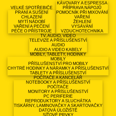
KÁVOVARY A ESPRESSA
VELKÉ SPOTŘEBIČE
PŘÍPRAVA NÁPOJŮ
PRANÍ A SUŠENÍ
POMOCNÍK PŘI MIXOVÁNÍ
CHLAZENÍ
VAŘENÍ
MYTÍ NÁDOBÍ
ŽEHLENÍ
VAŘENÍ A PEČENÍ
VYSÁVÁNÍ
PÉČE O PŘÍSTROJE
VZDUCHOTECHNIKA
TV, AUDIO, VIDEO
TELEVIZE A PŘÍSLUŠENSTVÍ
AUDIO
AUDIO A VIDEO KABELY
MOBILY, TABLETY, HODINKY
MOBILY
PŘÍSLUŠENSTVÍ PRO MOBILY
CHYTRÉ HODINKY A NÁRAMKY A PŘÍSLUŠENSTVÍ
TABLETY A PŘÍSLUŠENSTVÍ
POČÍTAČE A KANCELÁŘ
NOTEBOOKY A PŘÍSLUŠENSTVÍ
POČÍTAČE
MONITORY A PŘÍSLUŠENSTVÍ
PC PERIFERIE
REPRODUKTORY A SLUCHÁTKA
TISKÁRNY, LAMINOVAČKY A SKARTOVAČKY
DATOVÁ ÚLOŽIŠTĚ
SÍŤOVÉ PRVKY