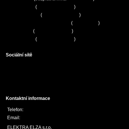
Servis Bosch
(
+420 251 095 043
)
Servis Siemens
(
+420 251 095 042
)
Zákaznické centrum Electrolux
(
261 302 261
)
Servis Sony
(
+420 272 650 240
)
Servis LORD
(
+420 725 781 964
)
Sociální sítě
Facebook
Instagram
Twitter
Kontaktní informace
Telefon:
722 744 094
Email:
obchod@elektraelza.cz
ELEKTRA ELZA s.r.o.
