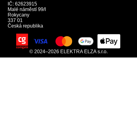
IČ: 62623915

Malé náměstí 99/I

Rokycany

337 01

Česká republika
© 2024–2026 ELEKTRA ELZA s.r.o.