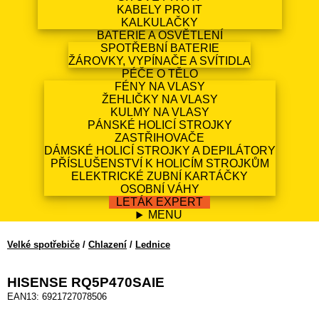
KABELY PRO IT
KALKULAČKY
BATERIE A OSVĚTLENÍ
SPOTŘEBNÍ BATERIE
ŽÁROVKY, VYPÍNAČE A SVÍTIDLA
PÉČE O TĚLO
FÉNY NA VLASY
ŽEHLIČKY NA VLASY
KULMY NA VLASY
PÁNSKÉ HOLICÍ STROJKY
ZASTŘIHOVAČE
DÁMSKÉ HOLICÍ STROJKY A DEPILÁTORY
PŘÍSLUŠENSTVÍ K HOLICÍM STROJKŮM
ELEKTRICKÉ ZUBNÍ KARTÁČKY
OSOBNÍ VÁHY
LETÁK EXPERT
MENU
Velké spotřebiče
/
Chlazení
/
Lednice
HISENSE RQ5P470SAIE
EAN13: 6921727078506