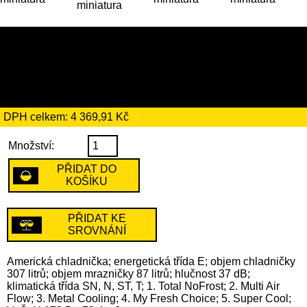
25 179 Kč
včetně recyklačního
poplatku ve výši 184 Kč
DPH celkem: 4 369,91 Kč
Množství:
PŘIDAT DO
KOŠÍKU
PŘIDAT KE
SROVNÁNÍ
Americká chladnička; energetická třída E; objem chladničky
307 litrů; objem mrazničky 87 litrů; hlučnost 37 dB;
klimatická třída SN, N, ST, T; 1. Total NoFrost; 2. Multi Air
Flow; 3. Metal Cooling; 4. My Fresh Choice; 5. Super Cool;