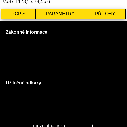
VxŠxH 178,5 x 79,4 x 6
POPIS
PARAMETRY
PŘÍLOHY
Zákonné informace
Prohlášení o použití cookies
Všeobecné obchodní podmínky
Reklamační řád
GDPR
Užitečné odkazy
O nás
Ceník služeb
Autorizované servisy na Plzeňsku
Kuchyně ELZA
Servis Miele
(bezplatná linka
800 643 531
)