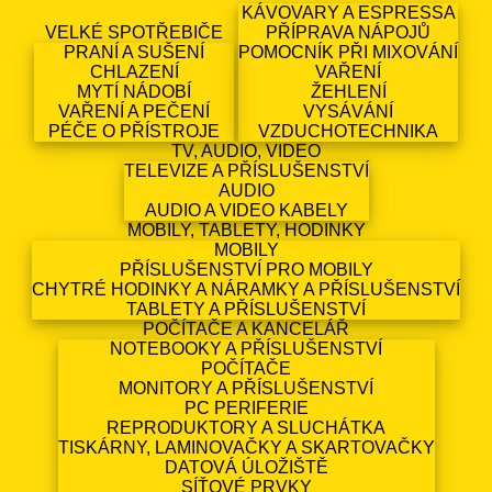
KÁVOVARY A ESPRESSA
VELKÉ SPOTŘEBIČE
PŘÍPRAVA NÁPOJŮ
PRANÍ A SUŠENÍ
POMOCNÍK PŘI MIXOVÁNÍ
CHLAZENÍ
VAŘENÍ
MYTÍ NÁDOBÍ
ŽEHLENÍ
VAŘENÍ A PEČENÍ
VYSÁVÁNÍ
PÉČE O PŘÍSTROJE
VZDUCHOTECHNIKA
TV, AUDIO, VIDEO
TELEVIZE A PŘÍSLUŠENSTVÍ
AUDIO
AUDIO A VIDEO KABELY
MOBILY, TABLETY, HODINKY
MOBILY
PŘÍSLUŠENSTVÍ PRO MOBILY
CHYTRÉ HODINKY A NÁRAMKY A PŘÍSLUŠENSTVÍ
TABLETY A PŘÍSLUŠENSTVÍ
POČÍTAČE A KANCELÁŘ
NOTEBOOKY A PŘÍSLUŠENSTVÍ
POČÍTAČE
MONITORY A PŘÍSLUŠENSTVÍ
PC PERIFERIE
REPRODUKTORY A SLUCHÁTKA
TISKÁRNY, LAMINOVAČKY A SKARTOVAČKY
DATOVÁ ÚLOŽIŠTĚ
SÍŤOVÉ PRVKY