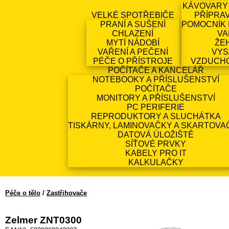
KÁVOVARY
VELKÉ SPOTŘEBIČE
PŘÍPRA
PRANÍ A SUŠENÍ
POMOCNÍK 
CHLAZENÍ
VA
MYTÍ NÁDOBÍ
ŽE
VAŘENÍ A PEČENÍ
VYS
PÉČE O PŘÍSTROJE
VZDUCH
POČÍTAČE A KANCELÁŘ
NOTEBOOKY A PŘÍSLUŠENSTVÍ
POČÍTAČE
MONITORY A PŘÍSLUŠENSTVÍ
PC PERIFERIE
REPRODUKTORY A SLUCHÁTKA
TISKÁRNY, LAMINOVAČKY A SKARTOVA
DATOVÁ ÚLOŽIŠTĚ
SÍŤOVÉ PRVKY
KABELY PRO IT
KALKULAČKY
Péče o tělo
/
Zastřihovače
Zelmer ZNT0300