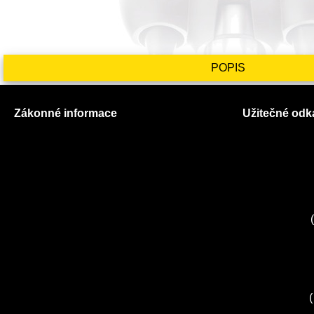
POPIS
Zákonné informace
Užitečné odk
Prohlášení o použití cookies
O nás
Všeobecné obchodní podmínky
Ceník služeb
Reklamační řád
Autorizované
GDPR
Kuchyně EL
Servis Miele
(
Servis Bosch
Servis Sieme
Zákaznické c
Servis Sony
(