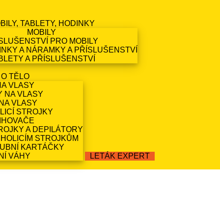
BILY, TABLETY, HODINKY
MOBILY
SLUŠENSTVÍ PRO MOBILY
NKY A NÁRAMKY A PŘÍSLUŠENSTVÍ
BLETY A PŘÍSLUŠENSTVÍ
 O TĚLO
NA VLASY
Y NA VLASY
NA VLASY
LICÍ STROJKY
IHOVAČE
ROJKY A DEPILÁTORY
 HOLICÍM STROJKŮM
ZUBNÍ KARTÁČKY
NÍ VÁHY
LETÁK EXPERT