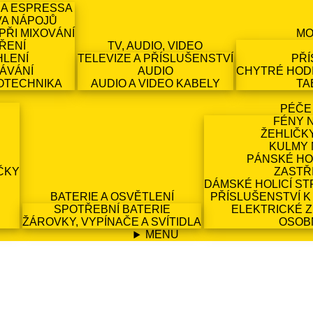
 A ESPRESSA
VA NÁPOJŮ
PŘI MIXOVÁNÍ
MO
ŘENÍ
TV, AUDIO, VIDEO
HLENÍ
TELEVIZE A PŘÍSLUŠENSTVÍ
PŘÍ
ÁVÁNÍ
AUDIO
CHYTRÉ HODI
OTECHNIKA
AUDIO A VIDEO KABELY
TA
PÉČE
FÉNY 
ŽEHLIČK
KULMY 
PÁNSKÉ HO
ČKY
ZASTŘ
DÁMSKÉ HOLICÍ ST
BATERIE A OSVĚTLENÍ
PŘÍSLUŠENSTVÍ K
SPOTŘEBNÍ BATERIE
ELEKTRICKÉ 
ŽÁROVKY, VYPÍNAČE A SVÍTIDLA
OSOB
MENU