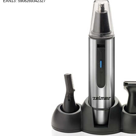
EAN13: 5908269342327