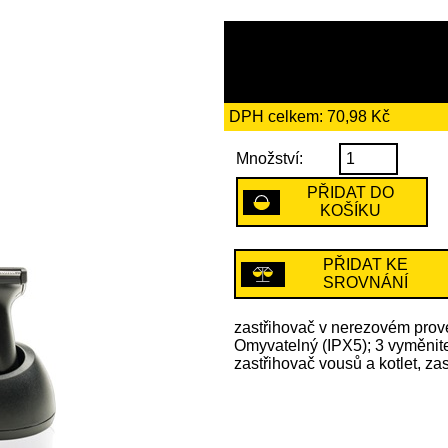
409 Kč
včetně recykl
DPH celkem: 70,98 Kč
Množství:
PŘIDAT DO
KOŠÍKU
PŘIDAT KE
SROVNÁNÍ
zastřihovač v nerezovém proved
Omyvatelný (IPX5); 3 vyměnite
zastřihovač vousů a kotlet, zas