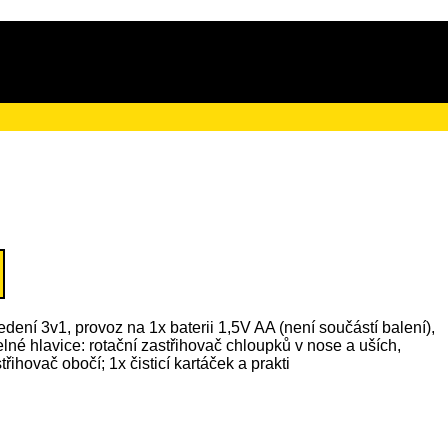
ačního poplatku ve výši 4 Kč
ení 3v1, provoz na 1x baterii 1,5V AA (není součástí balení),
lné hlavice: rotační zastřihovač chloupků v nose a uších,
třihovač obočí; 1x čisticí kartáček a prakti