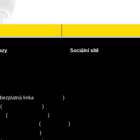
azy
Sociální sítě
Facebook
Instagram
 servisy na Plzeňsku
Twitter
ZA
bezplatná linka
800 643 531
)
(
+420 251 095 043
)
ns
(
+420 251 095 042
)
entrum Electrolux
(
261 302 261
)
+420 272 650 240
)