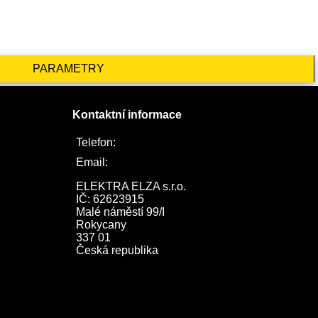
PARAMETRY
Kontaktní informace
Telefon:
722 744 094
Email:
obchod@elektraelza.cz
ELEKTRA ELZA s.r.o.

IČ: 62623915

Malé náměstí 99/I

Rokycany

337 01

Česká republika