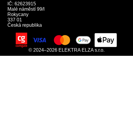
IČ: 62623915

Malé náměstí 99/I

Rokycany

337 01

Česká republika
© 2024–2026 ELEKTRA ELZA s.r.o.