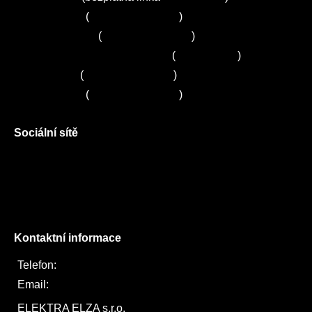
Servis Bosch
(
+420 251 095 043
)
Servis Siemens
(
+420 251 095 042
)
Zákaznické centrum Electrolux
(
261 302 261
)
Servis Sony
(
+420 272 650 240
)
Servis LORD
(
+420 725 781 964
)
Sociální sítě
Facebook
Instagram
Twitter
Kontaktní informace
Telefon:
722 744 094
Email:
obchod@elektraelza.cz
ELEKTRA ELZA s.r.o.
