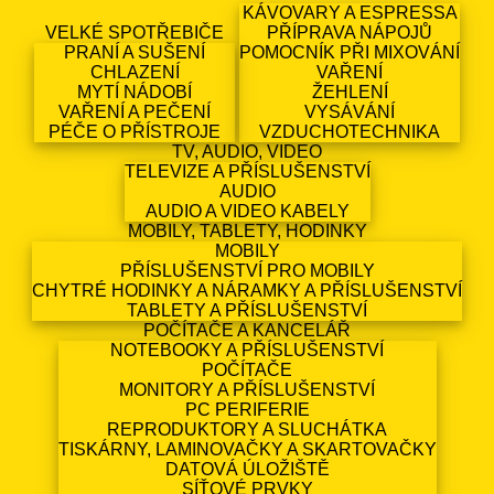
KÁVOVARY A ESPRESSA
VELKÉ SPOTŘEBIČE
PŘÍPRAVA NÁPOJŮ
PRANÍ A SUŠENÍ
POMOCNÍK PŘI MIXOVÁNÍ
CHLAZENÍ
VAŘENÍ
MYTÍ NÁDOBÍ
ŽEHLENÍ
VAŘENÍ A PEČENÍ
VYSÁVÁNÍ
PÉČE O PŘÍSTROJE
VZDUCHOTECHNIKA
TV, AUDIO, VIDEO
TELEVIZE A PŘÍSLUŠENSTVÍ
AUDIO
AUDIO A VIDEO KABELY
MOBILY, TABLETY, HODINKY
MOBILY
PŘÍSLUŠENSTVÍ PRO MOBILY
CHYTRÉ HODINKY A NÁRAMKY A PŘÍSLUŠENSTVÍ
TABLETY A PŘÍSLUŠENSTVÍ
POČÍTAČE A KANCELÁŘ
NOTEBOOKY A PŘÍSLUŠENSTVÍ
POČÍTAČE
MONITORY A PŘÍSLUŠENSTVÍ
PC PERIFERIE
REPRODUKTORY A SLUCHÁTKA
TISKÁRNY, LAMINOVAČKY A SKARTOVAČKY
DATOVÁ ÚLOŽIŠTĚ
SÍŤOVÉ PRVKY