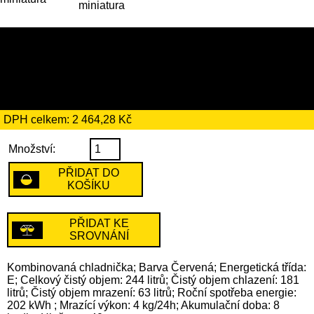
14 199 Kč
včetně recyklačního
poplatku ve výši 204 Kč
DPH celkem: 2 464,28 Kč
Množství:
PŘIDAT DO
KOŠÍKU
PŘIDAT KE
SROVNÁNÍ
Kombinovaná chladnička; Barva Červená; Energetická třída:
E; Celkový čistý objem: 244 litrů; Čistý objem chlazení: 181
litrů; Čistý objem mrazení: 63 litrů; Roční spotřeba energie:
202 kWh ; Mrazící výkon: 4 kg/24h; Akumulační doba: 8