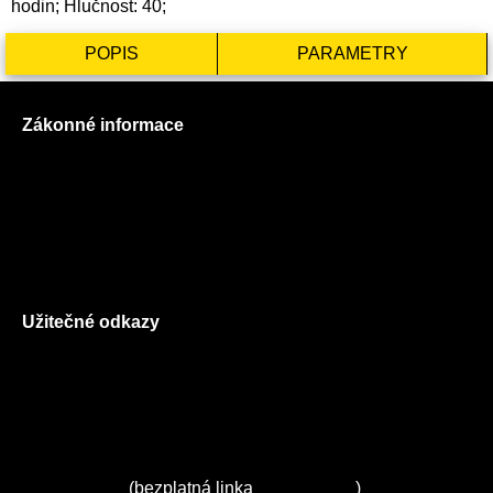
hodin; Hlučnost: 40;
POPIS
PARAMETRY
Zákonné informace
Prohlášení o použití cookies
Všeobecné obchodní podmínky
Reklamační řád
GDPR
Užitečné odkazy
O nás
Ceník služeb
Autorizované servisy na Plzeňsku
Kuchyně ELZA
Servis Miele
(bezplatná linka
800 643 531
)