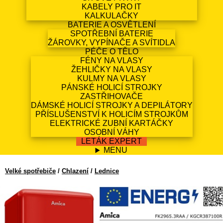
KABELY PRO IT
KALKULAČKY
BATERIE A OSVĚTLENÍ
SPOTŘEBNÍ BATERIE
ŽÁROVKY, VYPÍNAČE A SVÍTIDLA
PÉČE O TĚLO
FÉNY NA VLASY
ŽEHLIČKY NA VLASY
KULMY NA VLASY
PÁNSKÉ HOLICÍ STROJKY
ZASTŘIHOVAČE
DÁMSKÉ HOLICÍ STROJKY A DEPILÁTORY
PŘÍSLUŠENSTVÍ K HOLICÍM STROJKŮM
ELEKTRICKÉ ZUBNÍ KARTÁČKY
OSOBNÍ VÁHY
LETÁK EXPERT
MENU
Velké spotřebiče
/
Chlazení
/
Lednice
AMICA KGCR387100R
EAN13: 5906006712785