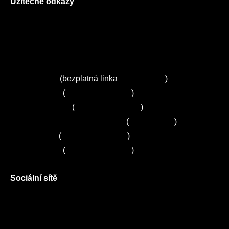
Užitečné odkazy
O nás
Ceník služeb
Autorizované servisy na Plzeňsku
Kuchyně ELZA
Servis Miele
(bezplatná linka
800 643 531
)
Servis Bosch
(
+420 251 095 043
)
Servis Siemens
(
+420 251 095 042
)
Zákaznické centrum Electrolux
(
261 302 261
)
Servis Sony
(
+420 272 650 240
)
Servis LORD
(
+420 725 781 964
)
Sociální sítě
Facebook
Instagram
Twitter