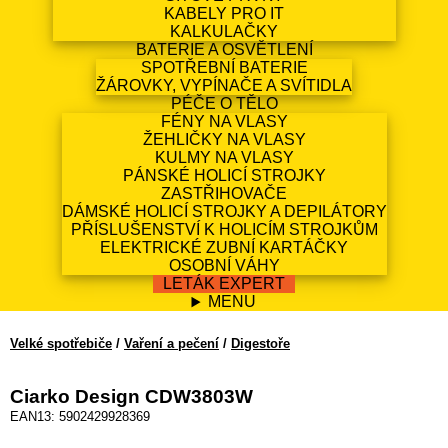
KABELY PRO IT
KALKULAČKY
BATERIE A OSVĚTLENÍ
SPOTŘEBNÍ BATERIE
ŽÁROVKY, VYPÍNAČE A SVÍTIDLA
PÉČE O TĚLO
FÉNY NA VLASY
ŽEHLIČKY NA VLASY
KULMY NA VLASY
PÁNSKÉ HOLICÍ STROJKY
ZASTŘIHOVAČE
DÁMSKÉ HOLICÍ STROJKY A DEPILÁTORY
PŘÍSLUŠENSTVÍ K HOLICÍM STROJKŮM
ELEKTRICKÉ ZUBNÍ KARTÁČKY
OSOBNÍ VÁHY
LETÁK EXPERT
MENU
Velké spotřebiče
/
Vaření a pečení
/
Digestoře
Ciarko Design CDW3803W
EAN13: 5902429928369