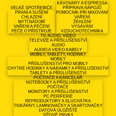
KÁVOVARY A ESPRESSA
VELKÉ SPOTŘEBIČE
PŘÍPRAVA NÁPOJŮ
PRANÍ A SUŠENÍ
POMOCNÍK PŘI MIXOVÁNÍ
CHLAZENÍ
VAŘENÍ
MYTÍ NÁDOBÍ
ŽEHLENÍ
VAŘENÍ A PEČENÍ
VYSÁVÁNÍ
PÉČE O PŘÍSTROJE
VZDUCHOTECHNIKA
TV, AUDIO, VIDEO
TELEVIZE A PŘÍSLUŠENSTVÍ
AUDIO
AUDIO A VIDEO KABELY
MOBILY, TABLETY, HODINKY
MOBILY
PŘÍSLUŠENSTVÍ PRO MOBILY
CHYTRÉ HODINKY A NÁRAMKY A PŘÍSLUŠENSTVÍ
TABLETY A PŘÍSLUŠENSTVÍ
POČÍTAČE A KANCELÁŘ
NOTEBOOKY A PŘÍSLUŠENSTVÍ
POČÍTAČE
MONITORY A PŘÍSLUŠENSTVÍ
PC PERIFERIE
REPRODUKTORY A SLUCHÁTKA
TISKÁRNY, LAMINOVAČKY A SKARTOVAČKY
DATOVÁ ÚLOŽIŠTĚ
SÍŤOVÉ PRVKY