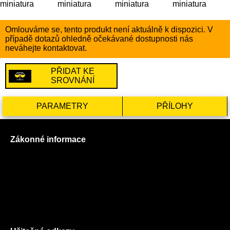
Omlouváme se, tento produkt není aktuálně k dispozici. V
případě dotazů ohledně očekávané dostupnosti nás
neváhejte kontaktovat.
PŘIDAT KE
SROVNÁNÍ
PARAMETRY
PŘÍLOHY
Zákonné informace
Prohlášení o použití cookies
Všeobecné obchodní podmínky
Reklamační řád
GDPR