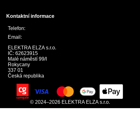
Kontaktní informace
Telefon:
722 744 094
Email:
obchod@elektraelza.cz
ELEKTRA ELZA s.r.o.

IČ: 62623915

Malé náměstí 99/I

Rokycany

337 01

Česká republika
© 2024–2026 ELEKTRA ELZA s.r.o.