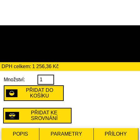
7239 Kč
včetně recyklačního
poplatku ve výši 205 Kč
DPH celkem: 1 256,36 Kč
Množství:
PŘIDAT DO
KOŠÍKU
PŘIDAT KE
SROVNÁNÍ
POPIS
PARAMETRY
PŘÍLOHY