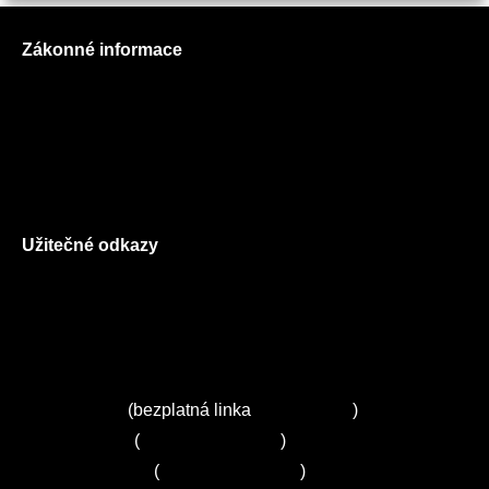
Zákonné informace
Prohlášení o použití cookies
Všeobecné obchodní podmínky
Reklamační řád
GDPR
Užitečné odkazy
O nás
Ceník služeb
Autorizované servisy na Plzeňsku
Kuchyně ELZA
Servis Miele
(bezplatná linka
800 643 531
)
Servis Bosch
(
+420 251 095 043
)
Servis Siemens
(
+420 251 095 042
)