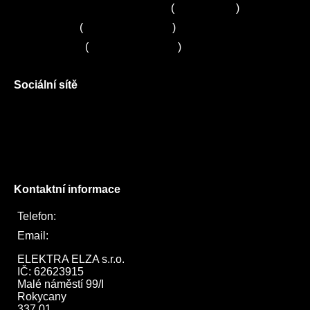
Zákaznické centrum Electrolux
(
261 302 261
)
Servis Sony
(
+420 272 650 240
)
Servis LORD
(
+420 725 781 964
)
Sociální sítě
Facebook
Instagram
Twitter
Kontaktní informace
Telefon:
722 744 094
Email:
obchod@elektraelza.cz
ELEKTRA ELZA s.r.o.

IČ: 62623915

Malé náměstí 99/I

Rokycany

337 01
