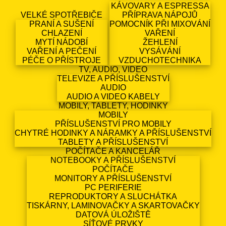
KÁVOVARY A ESPRESSA
VELKÉ SPOTŘEBIČE
PŘÍPRAVA NÁPOJŮ
PRANÍ A SUŠENÍ
POMOCNÍK PŘI MIXOVÁNÍ
CHLAZENÍ
VAŘENÍ
MYTÍ NÁDOBÍ
ŽEHLENÍ
VAŘENÍ A PEČENÍ
VYSÁVÁNÍ
PÉČE O PŘÍSTROJE
VZDUCHOTECHNIKA
TV, AUDIO, VIDEO
TELEVIZE A PŘÍSLUŠENSTVÍ
AUDIO
AUDIO A VIDEO KABELY
MOBILY, TABLETY, HODINKY
MOBILY
PŘÍSLUŠENSTVÍ PRO MOBILY
CHYTRÉ HODINKY A NÁRAMKY A PŘÍSLUŠENSTVÍ
TABLETY A PŘÍSLUŠENSTVÍ
POČÍTAČE A KANCELÁŘ
NOTEBOOKY A PŘÍSLUŠENSTVÍ
POČÍTAČE
MONITORY A PŘÍSLUŠENSTVÍ
PC PERIFERIE
REPRODUKTORY A SLUCHÁTKA
TISKÁRNY, LAMINOVAČKY A SKARTOVAČKY
DATOVÁ ÚLOŽIŠTĚ
SÍŤOVÉ PRVKY