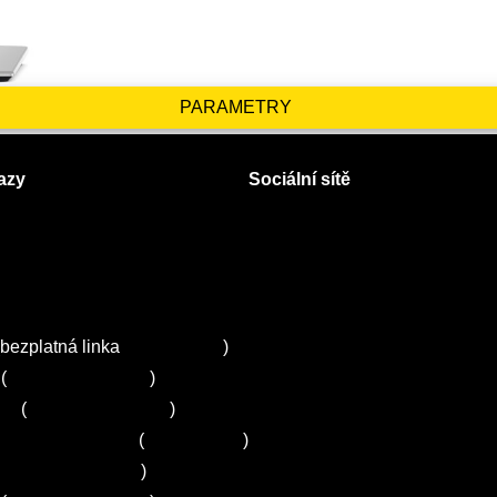
PARAMETRY
azy
Sociální sítě
Facebook
Instagram
 servisy na Plzeňsku
Twitter
ZA
bezplatná linka
800 643 531
)
(
+420 251 095 043
)
ns
(
+420 251 095 042
)
entrum Electrolux
(
261 302 261
)
+420 272 650 240
)