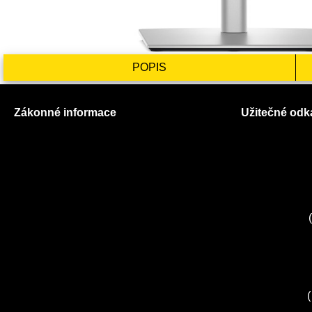
POPIS
Zákonné informace
Užitečné odk
Prohlášení o použití cookies
O nás
Všeobecné obchodní podmínky
Ceník služeb
Reklamační řád
Autorizované
GDPR
Kuchyně EL
Servis Miele
(
Servis Bosch
Servis Sieme
Zákaznické c
Servis Sony
(