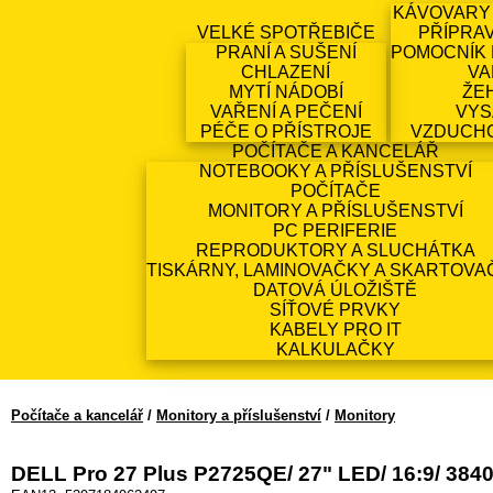
KÁVOVARY
VELKÉ SPOTŘEBIČE
PŘÍPRA
PRANÍ A SUŠENÍ
POMOCNÍK 
CHLAZENÍ
VA
MYTÍ NÁDOBÍ
ŽE
VAŘENÍ A PEČENÍ
VYS
PÉČE O PŘÍSTROJE
VZDUCH
POČÍTAČE A KANCELÁŘ
NOTEBOOKY A PŘÍSLUŠENSTVÍ
POČÍTAČE
MONITORY A PŘÍSLUŠENSTVÍ
PC PERIFERIE
REPRODUKTORY A SLUCHÁTKA
TISKÁRNY, LAMINOVAČKY A SKARTOVA
DATOVÁ ÚLOŽIŠTĚ
SÍŤOVÉ PRVKY
KABELY PRO IT
KALKULAČKY
Počítače a kancelář
/
Monitory a příslušenství
/
Monitory
DELL Pro 27 Plus P2725QE/ 27" LED/ 16:9/ 3840