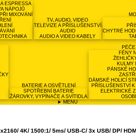
 A ESPRESSA
VA NÁPOJŮ
PŘI MIXOVÁNÍ
MO
ŘENÍ
TV, AUDIO, VIDEO
HLENÍ
TELEVIZE A PŘÍSLUŠENSTVÍ
PŘÍ
ÁVÁNÍ
AUDIO
CHYTRÉ HODI
OTECHNIKA
AUDIO A VIDEO KABELY
TA
PÉČE
FÉNY 
ŽEHLIČK
KULMY 
PÁNSKÉ HO
ČKY
ZASTŘ
DÁMSKÉ HOLICÍ ST
BATERIE A OSVĚTLENÍ
PŘÍSLUŠENSTVÍ K
SPOTŘEBNÍ BATERIE
ELEKTRICKÉ 
ŽÁROVKY, VYPÍNAČE A SVÍTIDLA
OSOB
MENU
x2160/ 4K/ 1500:1/ 5ms/ USB-C/ 3x USB/ DP/ HDMI