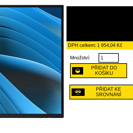
11 259 Kč
včetně recykl
205 Kč
DPH celkem: 1 954,04 Kč
Množství:
PŘIDAT DO
KOŠÍKU
PŘIDAT KE
SROVNÁNÍ