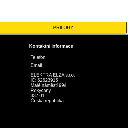
PŘÍLOHY
Kontaktní informace
Telefon:
722 744 094
Email:
obchod@elektraelza.cz
ELEKTRA ELZA s.r.o.

IČ: 62623915

Malé náměstí 99/I

Rokycany

337 01

Česká republika