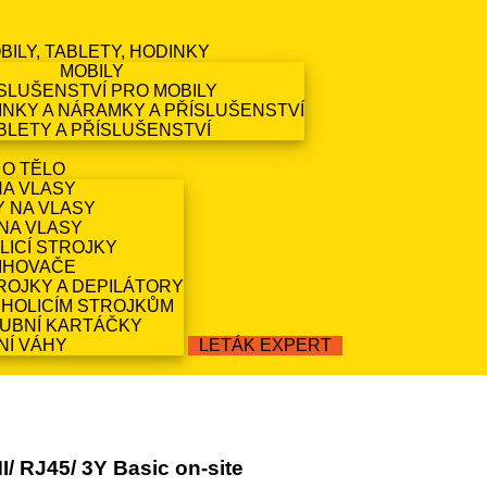
BILY, TABLETY, HODINKY
MOBILY
SLUŠENSTVÍ PRO MOBILY
NKY A NÁRAMKY A PŘÍSLUŠENSTVÍ
BLETY A PŘÍSLUŠENSTVÍ
 O TĚLO
NA VLASY
Y NA VLASY
NA VLASY
LICÍ STROJKY
IHOVAČE
ROJKY A DEPILÁTORY
 HOLICÍM STROJKŮM
ZUBNÍ KARTÁČKY
NÍ VÁHY
LETÁK EXPERT
/ RJ45/ 3Y Basic on-site