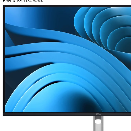
EAN13: 5397184962497