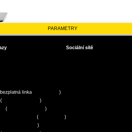
PARAMETRY
azy
Sociální sítě
Facebook
Instagram
 servisy na Plzeňsku
Twitter
ZA
bezplatná linka
800 643 531
)
(
+420 251 095 043
)
ns
(
+420 251 095 042
)
entrum Electrolux
(
261 302 261
)
+420 272 650 240
)