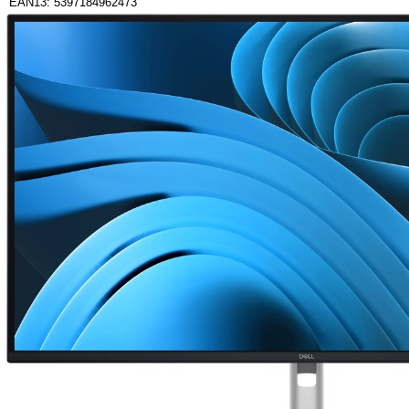
EAN13: 5397184962473