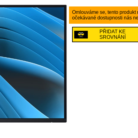
Omlouváme se, tento produkt n
očekávané dostupnosti nás ne
PŘIDAT KE
SROVNÁNÍ