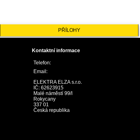
PŘÍLOHY
Kontaktní informace
Telefon:
722 744 094
Email:
obchod@elektraelza.cz
ELEKTRA ELZA s.r.o.

IČ: 62623915

Malé náměstí 99/I

Rokycany

337 01

Česká republika