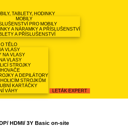
BILY, TABLETY, HODINKY
MOBILY
SLUŠENSTVÍ PRO MOBILY
NKY A NÁRAMKY A PŘÍSLUŠENSTVÍ
BLETY A PŘÍSLUŠENSTVÍ
 O TĚLO
NA VLASY
Y NA VLASY
NA VLASY
LICÍ STROJKY
IHOVAČE
ROJKY A DEPILÁTORY
 HOLICÍM STROJKŮM
ZUBNÍ KARTÁČKY
NÍ VÁHY
LETÁK EXPERT
DP/ HDMI/ 3Y Basic on-site