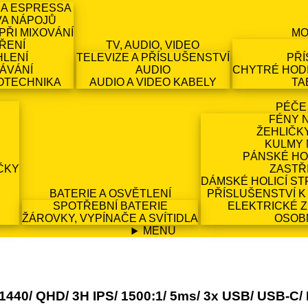
 A ESPRESSA
VA NÁPOJŮ
PŘI MIXOVÁNÍ
MO
ŘENÍ
TV, AUDIO, VIDEO
HLENÍ
TELEVIZE A PŘÍSLUŠENSTVÍ
PŘÍ
ÁVÁNÍ
AUDIO
CHYTRÉ HODI
OTECHNIKA
AUDIO A VIDEO KABELY
TA
PÉČE
FÉNY 
ŽEHLIČK
KULMY 
PÁNSKÉ HO
ČKY
ZASTŘ
DÁMSKÉ HOLICÍ ST
BATERIE A OSVĚTLENÍ
PŘÍSLUŠENSTVÍ K
SPOTŘEBNÍ BATERIE
ELEKTRICKÉ 
ŽÁROVKY, VYPÍNAČE A SVÍTIDLA
OSOB
MENU
1440/ QHD/ 3H IPS/ 1500:1/ 5ms/ 3x USB/ USB-C/ 