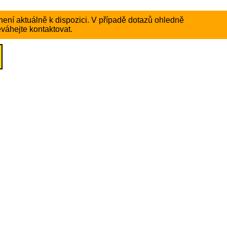
ení aktuálně k dispozici. V případě dotazů ohledně
váhejte kontaktovat.