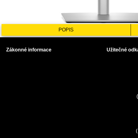
POPIS
Zákonné informace
Užitečné odk
Prohlášení o použití cookies
O nás
Všeobecné obchodní podmínky
Ceník služeb
Reklamační řád
Autorizované
GDPR
Kuchyně EL
Servis Miele
(
Servis Bosch
Servis Sieme
Zákaznické c
Servis Sony
(