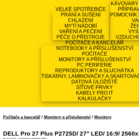
KÁVOVARY
VELKÉ SPOTŘEBIČE
PŘÍPRA
PRANÍ A SUŠENÍ
POMOCNÍK 
CHLAZENÍ
VA
MYTÍ NÁDOBÍ
ŽE
VAŘENÍ A PEČENÍ
VYS
PÉČE O PŘÍSTROJE
VZDUCH
POČÍTAČE A KANCELÁŘ
NOTEBOOKY A PŘÍSLUŠENSTVÍ
POČÍTAČE
MONITORY A PŘÍSLUŠENSTVÍ
PC PERIFERIE
REPRODUKTORY A SLUCHÁTKA
TISKÁRNY, LAMINOVAČKY A SKARTOVA
DATOVÁ ÚLOŽIŠTĚ
SÍŤOVÉ PRVKY
KABELY PRO IT
KALKULAČKY
Počítače a kancelář
/
Monitory a příslušenství
/
Monitory
DELL Pro 27 Plus P2725D/ 27" LED/ 16:9/ 2560x