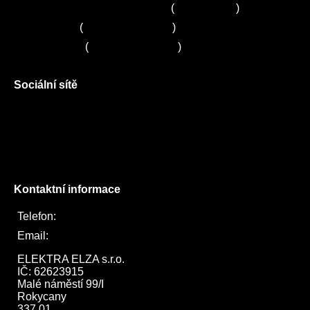
Zákaznické centrum Electrolux
(
261 302 261
)
Servis Sony
(
+420 272 650 240
)
Servis LORD
(
+420 725 781 964
)
Sociální sítě
Facebook
Instagram
Twitter
Kontaktní informace
Telefon:
722 744 094
Email:
obchod@elektraelza.cz
ELEKTRA ELZA s.r.o.

IČ: 62623915

Malé náměstí 99/I

Rokycany

337 01
