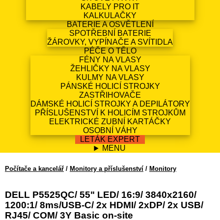
KABELY PRO IT
KALKULAČKY
BATERIE A OSVĚTLENÍ
SPOTŘEBNÍ BATERIE
ŽÁROVKY, VYPÍNAČE A SVÍTIDLA
PÉČE O TĚLO
FÉNY NA VLASY
ŽEHLIČKY NA VLASY
KULMY NA VLASY
PÁNSKÉ HOLICÍ STROJKY
ZASTŘIHOVAČE
DÁMSKÉ HOLICÍ STROJKY A DEPILÁTORY
PŘÍSLUŠENSTVÍ K HOLICÍM STROJKŮM
ELEKTRICKÉ ZUBNÍ KARTÁČKY
OSOBNÍ VÁHY
LETÁK EXPERT
MENU
Počítače a kancelář
/
Monitory a příslušenství
/
Monitory
DELL P5525QC/ 55" LED/ 16:9/ 3840x2160/
1200:1/ 8ms/USB-C/ 2x HDMI/ 2xDP/ 2x USB/
RJ45/ COM/ 3Y Basic on-site