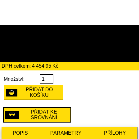
25 669 Kč
včetně recyklačního
poplatku ve výši 290 Kč
DPH celkem: 4 454,95 Kč
Množství:
PŘIDAT DO
KOŠÍKU
PŘIDAT KE
SROVNÁNÍ
POPIS
PARAMETRY
PŘÍLOHY