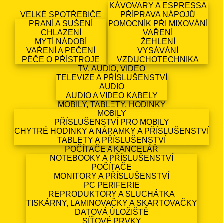
KÁVOVARY A ESPRESSA
VELKÉ SPOTŘEBIČE
PŘÍPRAVA NÁPOJŮ
PRANÍ A SUŠENÍ
POMOCNÍK PŘI MIXOVÁNÍ
CHLAZENÍ
VAŘENÍ
MYTÍ NÁDOBÍ
ŽEHLENÍ
VAŘENÍ A PEČENÍ
VYSÁVÁNÍ
PÉČE O PŘÍSTROJE
VZDUCHOTECHNIKA
TV, AUDIO, VIDEO
TELEVIZE A PŘÍSLUŠENSTVÍ
AUDIO
AUDIO A VIDEO KABELY
MOBILY, TABLETY, HODINKY
MOBILY
PŘÍSLUŠENSTVÍ PRO MOBILY
CHYTRÉ HODINKY A NÁRAMKY A PŘÍSLUŠENSTVÍ
TABLETY A PŘÍSLUŠENSTVÍ
POČÍTAČE A KANCELÁŘ
NOTEBOOKY A PŘÍSLUŠENSTVÍ
POČÍTAČE
MONITORY A PŘÍSLUŠENSTVÍ
PC PERIFERIE
REPRODUKTORY A SLUCHÁTKA
TISKÁRNY, LAMINOVAČKY A SKARTOVAČKY
DATOVÁ ÚLOŽIŠTĚ
SÍŤOVÉ PRVKY