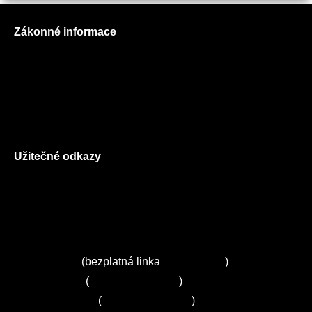
Zákonné informace
Prohlášení o použití cookies
Všeobecné obchodní podmínky
Reklamační řád
GDPR
Užitečné odkazy
O nás
Ceník služeb
Autorizované servisy na Plzeňsku
Kuchyně ELZA
Servis Miele
(bezplatná linka
800 643 531
)
Servis Bosch
(
+420 251 095 043
)
Servis Siemens
(
+420 251 095 042
)