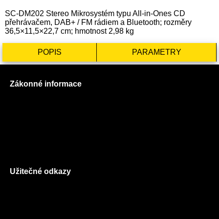
SC-DM202 Stereo Mikrosystém typu All-in-Ones CD
přehrávačem, DAB+ / FM rádiem a Bluetooth; rozměry
36,5×11,5×22,7 cm; hmotnost 2,98 kg
POPIS
PARAMETRY
Zákonné informace
Prohlášení o použití cookies
Všeobecné obchodní podmínky
Reklamační řád
GDPR
Užitečné odkazy
O nás
Ceník služeb
Autorizované servisy na Plzeňsku