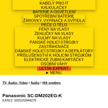
KABELY PRO IT
KALKULAČKY
BATERIE A OSVĚTLENÍ
SPOTŘEBNÍ BATERIE
ŽÁROVKY, VYPÍNAČE A SVÍTIDLA
PÉČE O TĚLO
FÉNY NA VLASY
ŽEHLIČKY NA VLASY
KULMY NA VLASY
PÁNSKÉ HOLICÍ STROJKY
ZASTŘIHOVAČE
DÁMSKÉ HOLICÍ STROJKY A DEPILÁTORY
PŘÍSLUŠENSTVÍ K HOLICÍM STROJKŮM
ELEKTRICKÉ ZUBNÍ KARTÁČKY
OSOBNÍ VÁHY
LETÁK EXPERT
MENU
TV, Audio, Video
/
Audio
/
Hifi systémy
Panasonic SC-DM202EG-K
EAN13: 5025232944279