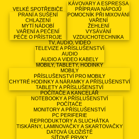
KÁVOVARY A ESPRESSA
VELKÉ SPOTŘEBIČE
PŘÍPRAVA NÁPOJŮ
PRANÍ A SUŠENÍ
POMOCNÍK PŘI MIXOVÁNÍ
CHLAZENÍ
VAŘENÍ
MYTÍ NÁDOBÍ
ŽEHLENÍ
VAŘENÍ A PEČENÍ
VYSÁVÁNÍ
PÉČE O PŘÍSTROJE
VZDUCHOTECHNIKA
TV, AUDIO, VIDEO
TELEVIZE A PŘÍSLUŠENSTVÍ
AUDIO
AUDIO A VIDEO KABELY
MOBILY, TABLETY, HODINKY
MOBILY
PŘÍSLUŠENSTVÍ PRO MOBILY
CHYTRÉ HODINKY A NÁRAMKY A PŘÍSLUŠENSTVÍ
TABLETY A PŘÍSLUŠENSTVÍ
POČÍTAČE A KANCELÁŘ
NOTEBOOKY A PŘÍSLUŠENSTVÍ
POČÍTAČE
MONITORY A PŘÍSLUŠENSTVÍ
PC PERIFERIE
REPRODUKTORY A SLUCHÁTKA
TISKÁRNY, LAMINOVAČKY A SKARTOVAČKY
DATOVÁ ÚLOŽIŠTĚ
SÍŤOVÉ PRVKY