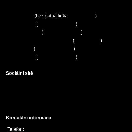
Kuchyně ELZA
Servis Miele
(bezplatná linka
800 643 531
)
Servis Bosch
(
+420 251 095 043
)
Servis Siemens
(
+420 251 095 042
)
Zákaznické centrum Electrolux
(
261 302 261
)
Servis Sony
(
+420 272 650 240
)
Servis LORD
(
+420 725 781 964
)
Sociální sítě
Facebook
Instagram
Twitter
Kontaktní informace
Telefon:
722 744 094