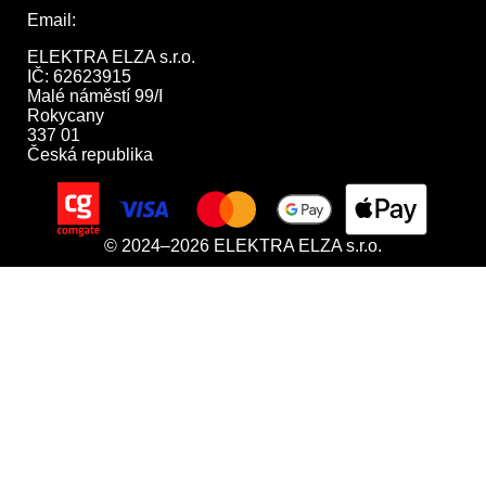
Email:
obchod@elektraelza.cz
ELEKTRA ELZA s.r.o.

IČ: 62623915

Malé náměstí 99/I

Rokycany

337 01

Česká republika
© 2024–2026 ELEKTRA ELZA s.r.o.