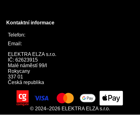
Twitter
Kontaktní informace
Telefon:
722 744 094
Email:
obchod@elektraelza.cz
ELEKTRA ELZA s.r.o.

IČ: 62623915

Malé náměstí 99/I

Rokycany

337 01

Česká republika
© 2024–2026 ELEKTRA ELZA s.r.o.