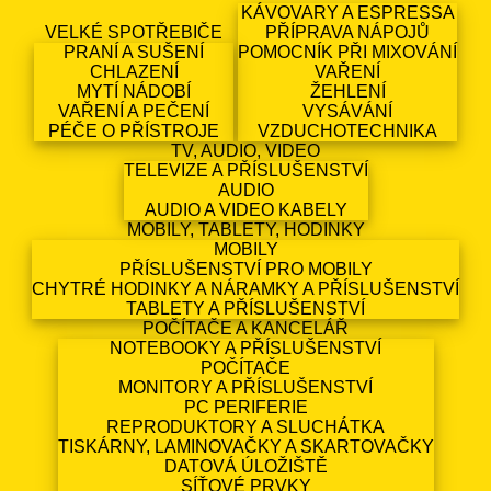
KÁVOVARY A ESPRESSA
VELKÉ SPOTŘEBIČE
PŘÍPRAVA NÁPOJŮ
PRANÍ A SUŠENÍ
POMOCNÍK PŘI MIXOVÁNÍ
CHLAZENÍ
VAŘENÍ
MYTÍ NÁDOBÍ
ŽEHLENÍ
VAŘENÍ A PEČENÍ
VYSÁVÁNÍ
PÉČE O PŘÍSTROJE
VZDUCHOTECHNIKA
TV, AUDIO, VIDEO
TELEVIZE A PŘÍSLUŠENSTVÍ
AUDIO
AUDIO A VIDEO KABELY
MOBILY, TABLETY, HODINKY
MOBILY
PŘÍSLUŠENSTVÍ PRO MOBILY
CHYTRÉ HODINKY A NÁRAMKY A PŘÍSLUŠENSTVÍ
TABLETY A PŘÍSLUŠENSTVÍ
POČÍTAČE A KANCELÁŘ
NOTEBOOKY A PŘÍSLUŠENSTVÍ
POČÍTAČE
MONITORY A PŘÍSLUŠENSTVÍ
PC PERIFERIE
REPRODUKTORY A SLUCHÁTKA
TISKÁRNY, LAMINOVAČKY A SKARTOVAČKY
DATOVÁ ÚLOŽIŠTĚ
SÍŤOVÉ PRVKY