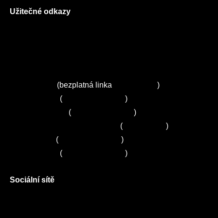
Užitečné odkazy
O nás
Ceník služeb
Autorizované servisy na Plzeňsku
Kuchyně ELZA
Servis Miele
(bezplatná linka
800 643 531
)
Servis Bosch
(
+420 251 095 043
)
Servis Siemens
(
+420 251 095 042
)
Zákaznické centrum Electrolux
(
261 302 261
)
Servis Sony
(
+420 272 650 240
)
Servis LORD
(
+420 725 781 964
)
Sociální sítě
Facebook
Instagram