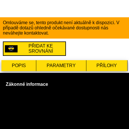
Omlouváme se, tento produkt není aktuálně k dispozici. V
případě dotazů ohledně očekávané dostupnosti nás
neváhejte kontaktovat.
PŘIDAT KE
SROVNÁNÍ
POPIS
PARAMETRY
PŘÍLOHY
Zákonné informace
Prohlášení o použití cookies
Všeobecné obchodní podmínky
Reklamační řád
GDPR