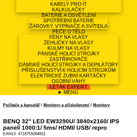
KABELY PRO IT
KALKULAČKY
BATERIE A OSVĚTLENÍ
SPOTŘEBNÍ BATERIE
ŽÁROVKY, VYPÍNAČE A SVÍTIDLA
PÉČE O TĚLO
FÉNY NA VLASY
ŽEHLIČKY NA VLASY
KULMY NA VLASY
PÁNSKÉ HOLICÍ STROJKY
ZASTŘIHOVAČE
DÁMSKÉ HOLICÍ STROJKY A DEPILÁTORY
PŘÍSLUŠENSTVÍ K HOLICÍM STROJKŮM
ELEKTRICKÉ ZUBNÍ KARTÁČKY
OSOBNÍ VÁHY
LETÁK EXPERT
MENU
Počítače a kancelář
/
Monitory a příslušenství
/
Monitory
BENQ 32" LED EW3290U/ 3840x2160/ IPS
panel/ 1000:1/ 5ms/ HDMI/ USB/ repro
EAN13: 4718755094811