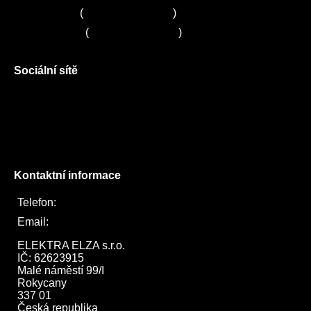
Servis Sony
(
+420 272 650 240
)
Servis LORD
(
+420 725 781 964
)
Sociální sítě
Facebook
Instagram
Twitter
Kontaktní informace
Telefon:
722 744 094
Email:
obchod@elektraelza.cz
ELEKTRA ELZA s.r.o.

IČ: 62623915

Malé náměstí 99/I

Rokycany

337 01

Česká republika