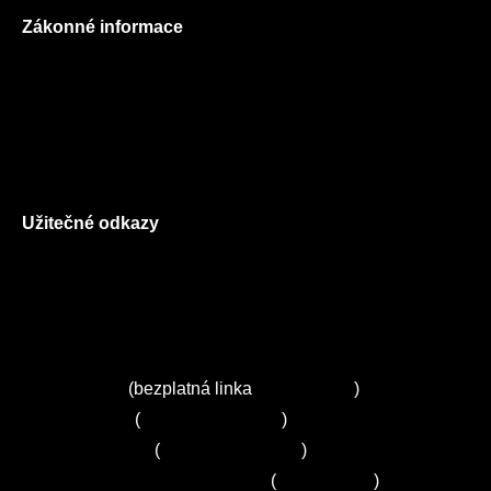
Zákonné informace
Prohlášení o použití cookies
Všeobecné obchodní podmínky
Reklamační řád
GDPR
Užitečné odkazy
O nás
Ceník služeb
Autorizované servisy na Plzeňsku
Kuchyně ELZA
Servis Miele
(bezplatná linka
800 643 531
)
Servis Bosch
(
+420 251 095 043
)
Servis Siemens
(
+420 251 095 042
)
Zákaznické centrum Electrolux
(
261 302 261
)