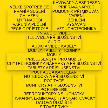
KÁVOVARY A ESPRESSA
VELKÉ SPOTŘEBIČE
PŘÍPRAVA NÁPOJŮ
PRANÍ A SUŠENÍ
POMOCNÍK PŘI MIXOVÁNÍ
CHLAZENÍ
VAŘENÍ
MYTÍ NÁDOBÍ
ŽEHLENÍ
VAŘENÍ A PEČENÍ
VYSÁVÁNÍ
PÉČE O PŘÍSTROJE
VZDUCHOTECHNIKA
TV, AUDIO, VIDEO
TELEVIZE A PŘÍSLUŠENSTVÍ
AUDIO
AUDIO A VIDEO KABELY
MOBILY, TABLETY, HODINKY
MOBILY
PŘÍSLUŠENSTVÍ PRO MOBILY
CHYTRÉ HODINKY A NÁRAMKY A PŘÍSLUŠENSTVÍ
TABLETY A PŘÍSLUŠENSTVÍ
POČÍTAČE A KANCELÁŘ
NOTEBOOKY A PŘÍSLUŠENSTVÍ
POČÍTAČE
MONITORY A PŘÍSLUŠENSTVÍ
PC PERIFERIE
REPRODUKTORY A SLUCHÁTKA
TISKÁRNY, LAMINOVAČKY A SKARTOVAČKY
DATOVÁ ÚLOŽIŠTĚ
SÍŤOVÉ PRVKY