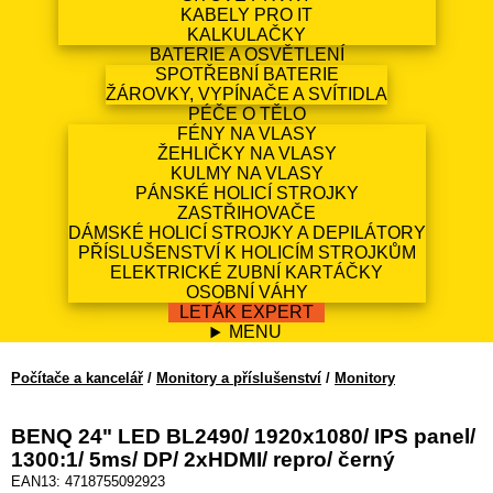
KABELY PRO IT
KALKULAČKY
BATERIE A OSVĚTLENÍ
SPOTŘEBNÍ BATERIE
ŽÁROVKY, VYPÍNAČE A SVÍTIDLA
PÉČE O TĚLO
FÉNY NA VLASY
ŽEHLIČKY NA VLASY
KULMY NA VLASY
PÁNSKÉ HOLICÍ STROJKY
ZASTŘIHOVAČE
DÁMSKÉ HOLICÍ STROJKY A DEPILÁTORY
PŘÍSLUŠENSTVÍ K HOLICÍM STROJKŮM
ELEKTRICKÉ ZUBNÍ KARTÁČKY
OSOBNÍ VÁHY
LETÁK EXPERT
MENU
Počítače a kancelář
/
Monitory a příslušenství
/
Monitory
BENQ 24" LED BL2490/ 1920x1080/ IPS panel/
1300:1/ 5ms/ DP/ 2xHDMI/ repro/ černý
EAN13: 4718755092923