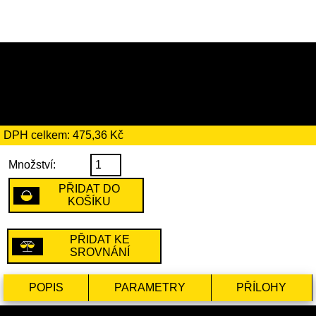
2739 Kč
včetně recyklačního
poplatku ve výši 48 Kč
DPH celkem: 475,36 Kč
Množství:
PŘIDAT DO
KOŠÍKU
PŘIDAT KE
SROVNÁNÍ
POPIS
PARAMETRY
PŘÍLOHY