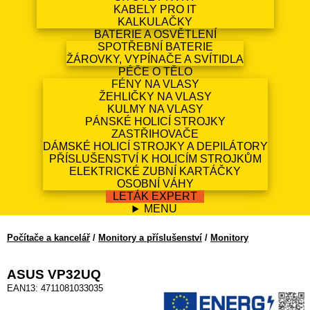
KABELY PRO IT
KALKULAČKY
BATERIE A OSVĚTLENÍ
SPOTŘEBNÍ BATERIE
ŽÁROVKY, VYPÍNAČE A SVÍTIDLA
PÉČE O TĚLO
FÉNY NA VLASY
ŽEHLIČKY NA VLASY
KULMY NA VLASY
PÁNSKÉ HOLICÍ STROJKY
ZASTŘIHOVAČE
DÁMSKÉ HOLICÍ STROJKY A DEPILÁTORY
PŘÍSLUŠENSTVÍ K HOLICÍM STROJKŮM
ELEKTRICKÉ ZUBNÍ KARTÁČKY
OSOBNÍ VÁHY
LETÁK EXPERT
MENU
Počítače a kancelář
/
Monitory a příslušenství
/
Monitory
ASUS VP32UQ
EAN13: 4711081033035