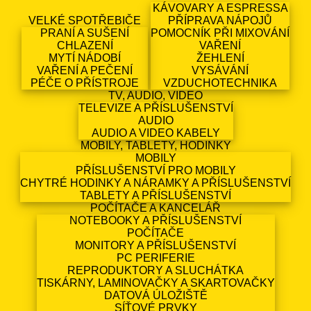
KÁVOVARY A ESPRESSA
VELKÉ SPOTŘEBIČE
PŘÍPRAVA NÁPOJŮ
PRANÍ A SUŠENÍ
POMOCNÍK PŘI MIXOVÁNÍ
CHLAZENÍ
VAŘENÍ
MYTÍ NÁDOBÍ
ŽEHLENÍ
VAŘENÍ A PEČENÍ
VYSÁVÁNÍ
PÉČE O PŘÍSTROJE
VZDUCHOTECHNIKA
TV, AUDIO, VIDEO
TELEVIZE A PŘÍSLUŠENSTVÍ
AUDIO
AUDIO A VIDEO KABELY
MOBILY, TABLETY, HODINKY
MOBILY
PŘÍSLUŠENSTVÍ PRO MOBILY
CHYTRÉ HODINKY A NÁRAMKY A PŘÍSLUŠENSTVÍ
TABLETY A PŘÍSLUŠENSTVÍ
POČÍTAČE A KANCELÁŘ
NOTEBOOKY A PŘÍSLUŠENSTVÍ
POČÍTAČE
MONITORY A PŘÍSLUŠENSTVÍ
PC PERIFERIE
REPRODUKTORY A SLUCHÁTKA
TISKÁRNY, LAMINOVAČKY A SKARTOVAČKY
DATOVÁ ÚLOŽIŠTĚ
SÍŤOVÉ PRVKY