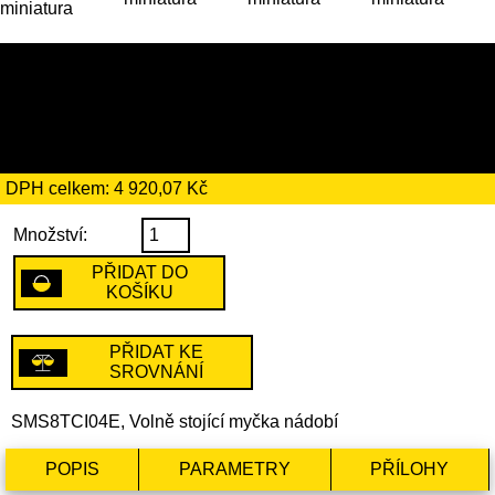
28 349 Kč
včetně recyklačního
poplatku ve výši 66 Kč
DPH celkem: 4 920,07 Kč
Množství:
PŘIDAT DO
KOŠÍKU
PŘIDAT KE
SROVNÁNÍ
SMS8TCI04E, Volně stojící myčka nádobí
POPIS
PARAMETRY
PŘÍLOHY