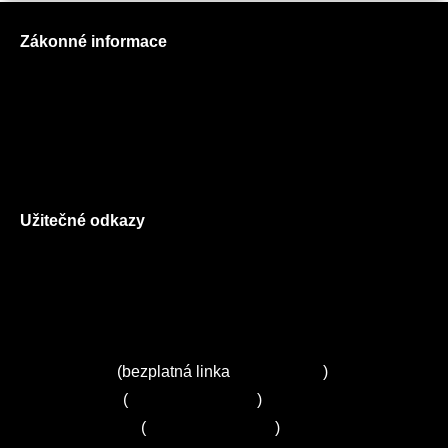
Zákonné informace
Prohlášení o použití cookies
Všeobecné obchodní podmínky
Reklamační řád
GDPR
Užitečné odkazy
O nás
Ceník služeb
Autorizované servisy na Plzeňsku
Kuchyně ELZA
Servis Miele
(bezplatná linka
800 643 531
)
Servis Bosch
(
+420 251 095 043
)
Servis Siemens
(
+420 251 095 042
)