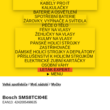
KABELY PRO IT
KALKULAČKY
BATERIE A OSVĚTLENÍ
SPOTŘEBNÍ BATERIE
ŽÁROVKY, VYPÍNAČE A SVÍTIDLA
PÉČE O TĚLO
FÉNY NA VLASY
ŽEHLIČKY NA VLASY
KULMY NA VLASY
PÁNSKÉ HOLICÍ STROJKY
ZASTŘIHOVAČE
DÁMSKÉ HOLICÍ STROJKY A DEPILÁTORY
PŘÍSLUŠENSTVÍ K HOLICÍM STROJKŮM
ELEKTRICKÉ ZUBNÍ KARTÁČKY
OSOBNÍ VÁHY
LETÁK EXPERT
MENU
Velké spotřebiče
/
Mytí nádobí
/
Myčky
Bosch SMS8TCI04E
EAN13: 4242005498635