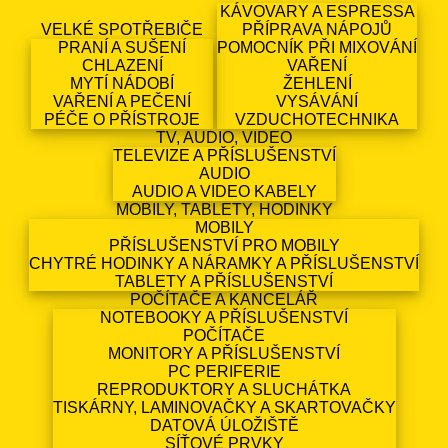
KÁVOVARY A ESPRESSA
VELKÉ SPOTŘEBIČE
PŘÍPRAVA NÁPOJŮ
PRANÍ A SUŠENÍ
POMOCNÍK PŘI MIXOVÁNÍ
CHLAZENÍ
VAŘENÍ
MYTÍ NÁDOBÍ
ŽEHLENÍ
VAŘENÍ A PEČENÍ
VYSÁVÁNÍ
PÉČE O PŘÍSTROJE
VZDUCHOTECHNIKA
TV, AUDIO, VIDEO
TELEVIZE A PŘÍSLUŠENSTVÍ
AUDIO
AUDIO A VIDEO KABELY
MOBILY, TABLETY, HODINKY
MOBILY
PŘÍSLUŠENSTVÍ PRO MOBILY
CHYTRÉ HODINKY A NÁRAMKY A PŘÍSLUŠENSTVÍ
TABLETY A PŘÍSLUŠENSTVÍ
POČÍTAČE A KANCELÁŘ
NOTEBOOKY A PŘÍSLUŠENSTVÍ
POČÍTAČE
MONITORY A PŘÍSLUŠENSTVÍ
PC PERIFERIE
REPRODUKTORY A SLUCHÁTKA
TISKÁRNY, LAMINOVAČKY A SKARTOVAČKY
DATOVÁ ÚLOŽIŠTĚ
SÍŤOVÉ PRVKY