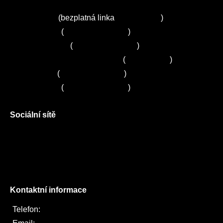
Kuchyně ELZA
Servis Miele
(bezplatná linka
800 643 531
)
Servis Bosch
(
+420 251 095 043
)
Servis Siemens
(
+420 251 095 042
)
Zákaznické centrum Electrolux
(
261 302 261
)
Servis Sony
(
+420 272 650 240
)
Servis LORD
(
+420 725 781 964
)
Sociální sítě
Facebook
Instagram
Twitter
Kontaktní informace
Telefon:
722 744 094