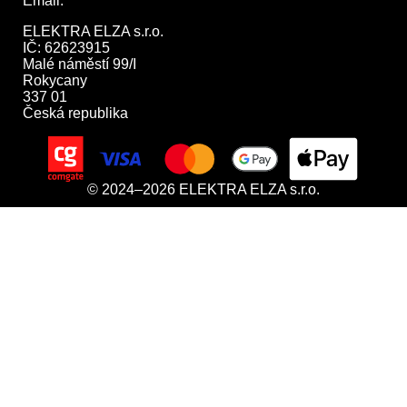
Email:
obchod@elektraelza.cz
ELEKTRA ELZA s.r.o.

IČ: 62623915

Malé náměstí 99/I

Rokycany

337 01

Česká republika
© 2024–2026 ELEKTRA ELZA s.r.o.