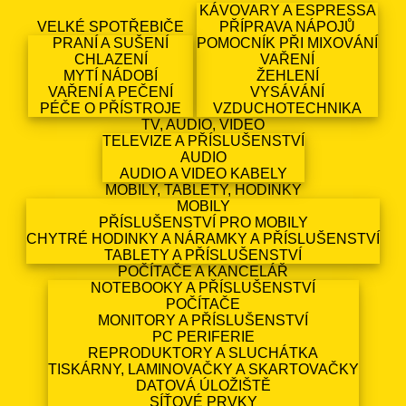
KÁVOVARY A ESPRESSA
VELKÉ SPOTŘEBIČE
PŘÍPRAVA NÁPOJŮ
PRANÍ A SUŠENÍ
POMOCNÍK PŘI MIXOVÁNÍ
CHLAZENÍ
VAŘENÍ
MYTÍ NÁDOBÍ
ŽEHLENÍ
VAŘENÍ A PEČENÍ
VYSÁVÁNÍ
PÉČE O PŘÍSTROJE
VZDUCHOTECHNIKA
TV, AUDIO, VIDEO
TELEVIZE A PŘÍSLUŠENSTVÍ
AUDIO
AUDIO A VIDEO KABELY
MOBILY, TABLETY, HODINKY
MOBILY
PŘÍSLUŠENSTVÍ PRO MOBILY
CHYTRÉ HODINKY A NÁRAMKY A PŘÍSLUŠENSTVÍ
TABLETY A PŘÍSLUŠENSTVÍ
POČÍTAČE A KANCELÁŘ
NOTEBOOKY A PŘÍSLUŠENSTVÍ
POČÍTAČE
MONITORY A PŘÍSLUŠENSTVÍ
PC PERIFERIE
REPRODUKTORY A SLUCHÁTKA
TISKÁRNY, LAMINOVAČKY A SKARTOVAČKY
DATOVÁ ÚLOŽIŠTĚ
SÍŤOVÉ PRVKY