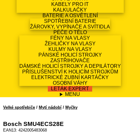
KABELY PRO IT
KALKULAČKY
BATERIE A OSVĚTLENÍ
SPOTŘEBNÍ BATERIE
ŽÁROVKY, VYPÍNAČE A SVÍTIDLA
PÉČE O TĚLO
FÉNY NA VLASY
ŽEHLIČKY NA VLASY
KULMY NA VLASY
PÁNSKÉ HOLICÍ STROJKY
ZASTŘIHOVAČE
DÁMSKÉ HOLICÍ STROJKY A DEPILÁTORY
PŘÍSLUŠENSTVÍ K HOLICÍM STROJKŮM
ELEKTRICKÉ ZUBNÍ KARTÁČKY
OSOBNÍ VÁHY
LETÁK EXPERT
MENU
Velké spotřebiče
/
Mytí nádobí
/
Myčky
Bosch SMU4ECS28E
EAN13: 4242005483068