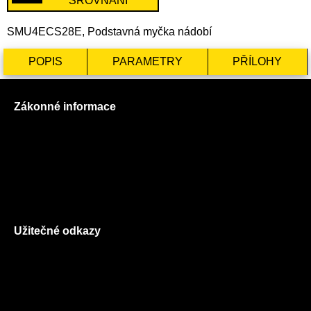
SROVNÁNÍ
SMU4ECS28E, Podstavná myčka nádobí
POPIS
PARAMETRY
PŘÍLOHY
Zákonné informace
Prohlášení o použití cookies
Všeobecné obchodní podmínky
Reklamační řád
GDPR
Užitečné odkazy
O nás
Ceník služeb
Autorizované servisy na Plzeňsku