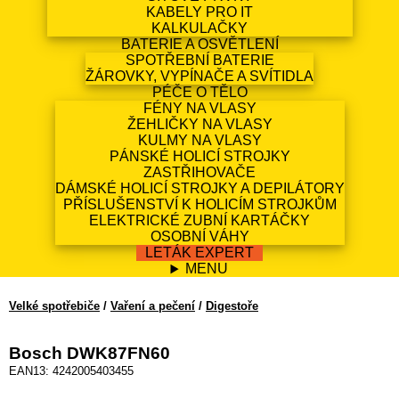
KABELY PRO IT
KALKULAČKY
BATERIE A OSVĚTLENÍ
SPOTŘEBNÍ BATERIE
ŽÁROVKY, VYPÍNAČE A SVÍTIDLA
PÉČE O TĚLO
FÉNY NA VLASY
ŽEHLIČKY NA VLASY
KULMY NA VLASY
PÁNSKÉ HOLICÍ STROJKY
ZASTŘIHOVAČE
DÁMSKÉ HOLICÍ STROJKY A DEPILÁTORY
PŘÍSLUŠENSTVÍ K HOLICÍM STROJKŮM
ELEKTRICKÉ ZUBNÍ KARTÁČKY
OSOBNÍ VÁHY
LETÁK EXPERT
MENU
Velké spotřebiče
/
Vaření a pečení
/
Digestoře
Bosch DWK87FN60
EAN13: 4242005403455