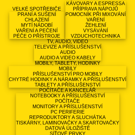
KÁVOVARY A ESPRESSA
VELKÉ SPOTŘEBIČE
PŘÍPRAVA NÁPOJŮ
PRANÍ A SUŠENÍ
POMOCNÍK PŘI MIXOVÁNÍ
CHLAZENÍ
VAŘENÍ
MYTÍ NÁDOBÍ
ŽEHLENÍ
VAŘENÍ A PEČENÍ
VYSÁVÁNÍ
PÉČE O PŘÍSTROJE
VZDUCHOTECHNIKA
TV, AUDIO, VIDEO
TELEVIZE A PŘÍSLUŠENSTVÍ
AUDIO
AUDIO A VIDEO KABELY
MOBILY, TABLETY, HODINKY
MOBILY
PŘÍSLUŠENSTVÍ PRO MOBILY
CHYTRÉ HODINKY A NÁRAMKY A PŘÍSLUŠENSTVÍ
TABLETY A PŘÍSLUŠENSTVÍ
POČÍTAČE A KANCELÁŘ
NOTEBOOKY A PŘÍSLUŠENSTVÍ
POČÍTAČE
MONITORY A PŘÍSLUŠENSTVÍ
PC PERIFERIE
REPRODUKTORY A SLUCHÁTKA
TISKÁRNY, LAMINOVAČKY A SKARTOVAČKY
DATOVÁ ÚLOŽIŠTĚ
SÍŤOVÉ PRVKY