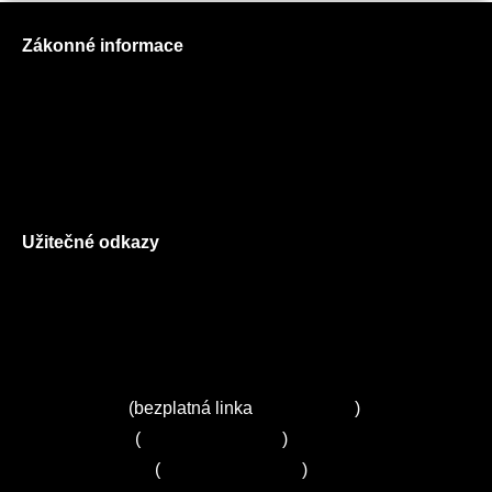
Zákonné informace
Prohlášení o použití cookies
Všeobecné obchodní podmínky
Reklamační řád
GDPR
Užitečné odkazy
O nás
Ceník služeb
Autorizované servisy na Plzeňsku
Kuchyně ELZA
Servis Miele
(bezplatná linka
800 643 531
)
Servis Bosch
(
+420 251 095 043
)
Servis Siemens
(
+420 251 095 042
)