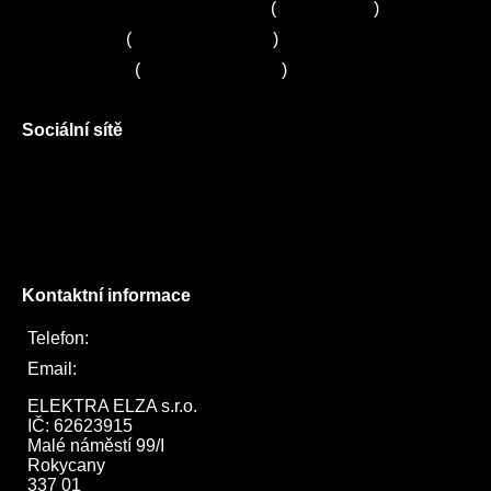
Zákaznické centrum Electrolux
(
261 302 261
)
Servis Sony
(
+420 272 650 240
)
Servis LORD
(
+420 725 781 964
)
Sociální sítě
Facebook
Instagram
Twitter
Kontaktní informace
Telefon:
722 744 094
Email:
obchod@elektraelza.cz
ELEKTRA ELZA s.r.o.

IČ: 62623915

Malé náměstí 99/I

Rokycany

337 01
