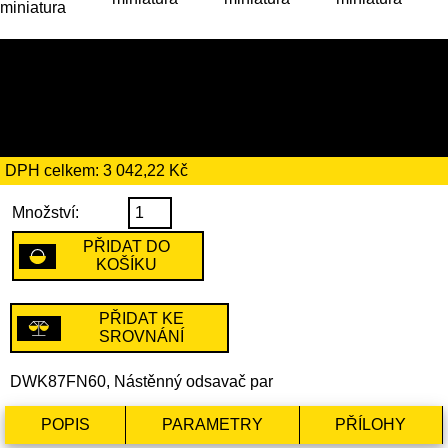
17 529 Kč
včetně recyklačního
poplatku ve výši 15 Kč
DPH celkem: 3 042,22 Kč
Množství:
PŘIDAT DO
KOŠÍKU
PŘIDAT KE
SROVNÁNÍ
DWK87FN60, Nástěnný odsavač par
POPIS
PARAMETRY
PŘÍLOHY