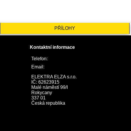
PŘÍLOHY
Kontaktní informace
Telefon:
722 744 094
Email:
obchod@elektraelza.cz
ELEKTRA ELZA s.r.o.

IČ: 62623915

Malé náměstí 99/I

Rokycany

337 01

Česká republika