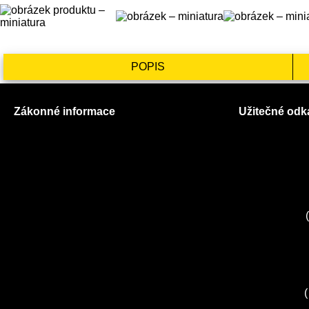
POPIS
Zákonné informace
Užitečné odk
Prohlášení o použití cookies
O nás
Všeobecné obchodní podmínky
Ceník služeb
Reklamační řád
Autorizované
GDPR
Kuchyně EL
Servis Miele
(
Servis Bosch
Servis Sieme
Zákaznické c
Servis Sony
(