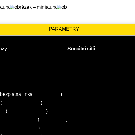
PARAMETRY
azy
Sociální sítě
Facebook
Instagram
 servisy na Plzeňsku
Twitter
ZA
bezplatná linka
800 643 531
)
(
+420 251 095 043
)
ns
(
+420 251 095 042
)
entrum Electrolux
(
261 302 261
)
+420 272 650 240
)