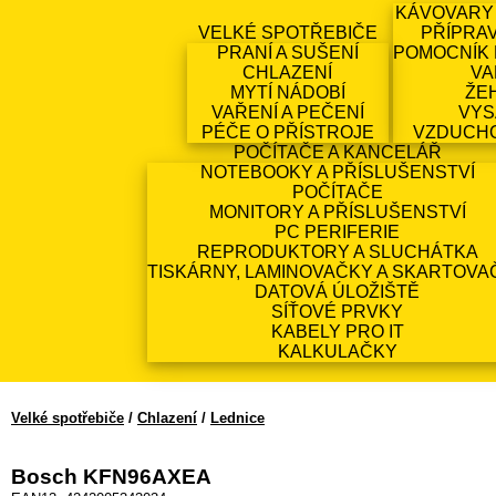
KÁVOVARY
VELKÉ SPOTŘEBIČE
PŘÍPRA
PRANÍ A SUŠENÍ
POMOCNÍK 
CHLAZENÍ
VA
MYTÍ NÁDOBÍ
ŽE
VAŘENÍ A PEČENÍ
VYS
PÉČE O PŘÍSTROJE
VZDUCH
POČÍTAČE A KANCELÁŘ
NOTEBOOKY A PŘÍSLUŠENSTVÍ
POČÍTAČE
MONITORY A PŘÍSLUŠENSTVÍ
PC PERIFERIE
REPRODUKTORY A SLUCHÁTKA
TISKÁRNY, LAMINOVAČKY A SKARTOVA
DATOVÁ ÚLOŽIŠTĚ
SÍŤOVÉ PRVKY
KABELY PRO IT
KALKULAČKY
Velké spotřebiče
/
Chlazení
/
Lednice
Bosch KFN96AXEA