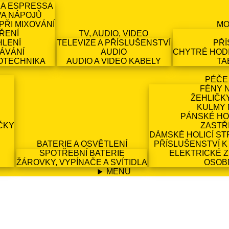
 A ESPRESSA
VA NÁPOJŮ
PŘI MIXOVÁNÍ
MO
ŘENÍ
TV, AUDIO, VIDEO
HLENÍ
TELEVIZE A PŘÍSLUŠENSTVÍ
PŘÍ
ÁVÁNÍ
AUDIO
CHYTRÉ HODI
OTECHNIKA
AUDIO A VIDEO KABELY
TA
PÉČE
FÉNY 
ŽEHLIČK
KULMY 
PÁNSKÉ HO
ČKY
ZASTŘ
DÁMSKÉ HOLICÍ ST
BATERIE A OSVĚTLENÍ
PŘÍSLUŠENSTVÍ K
SPOTŘEBNÍ BATERIE
ELEKTRICKÉ 
ŽÁROVKY, VYPÍNAČE A SVÍTIDLA
OSOB
MENU