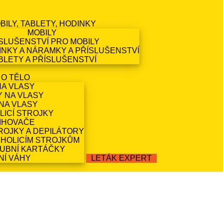
BILY, TABLETY, HODINKY
MOBILY
SLUŠENSTVÍ PRO MOBILY
NKY A NÁRAMKY A PŘÍSLUŠENSTVÍ
BLETY A PŘÍSLUŠENSTVÍ
 O TĚLO
NA VLASY
Y NA VLASY
NA VLASY
LICÍ STROJKY
IHOVAČE
ROJKY A DEPILÁTORY
 HOLICÍM STROJKŮM
ZUBNÍ KARTÁČKY
NÍ VÁHY
LETÁK EXPERT