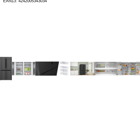
EAN13: 4242005343034