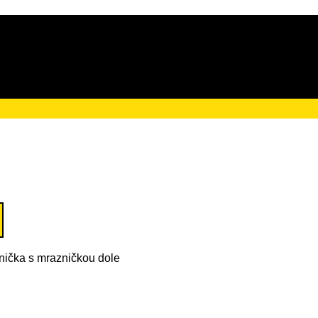
ačního poplatku ve výši
ička s mrazničkou dole