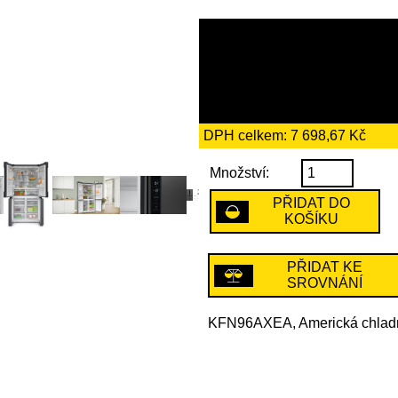
44 359 Kč
včetně recykl
184 Kč
DPH celkem: 7 698,67 Kč
Množství:
PŘIDAT DO
KOŠÍKU
PŘIDAT KE
SROVNÁNÍ
KFN96AXEA, Americká chladn