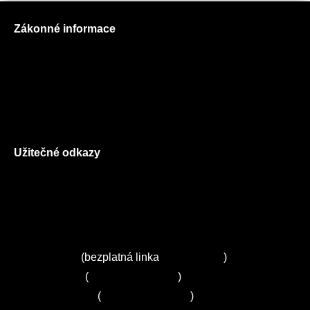
Zákonné informace
Prohlášení o použití cookies
Všeobecné obchodní podmínky
Reklamační řád
GDPR
Užitečné odkazy
O nás
Ceník služeb
Autorizované servisy na Plzeňsku
Kuchyně ELZA
Servis Miele
(bezplatná linka
800 643 531
)
Servis Bosch
(
+420 251 095 043
)
Servis Siemens
(
+420 251 095 042
)