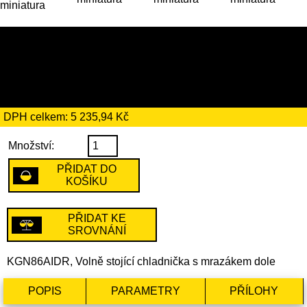
30 169 Kč
včetně recyklačního
poplatku ve výši 184 Kč
DPH celkem: 5 235,94 Kč
Množství:
PŘIDAT DO
KOŠÍKU
PŘIDAT KE
SROVNÁNÍ
KGN86AIDR, Volně stojící chladnička s mrazákem dole
POPIS
PARAMETRY
PŘÍLOHY