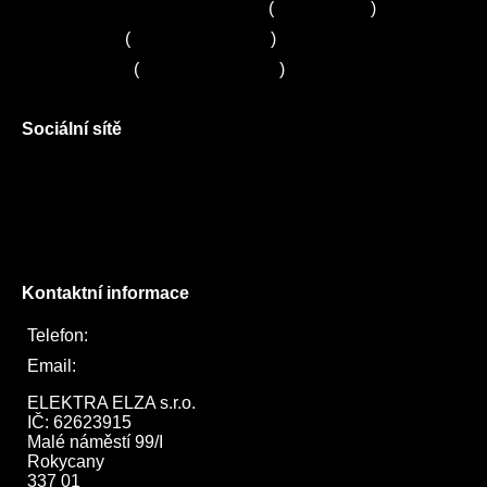
Zákaznické centrum Electrolux
(
261 302 261
)
Servis Sony
(
+420 272 650 240
)
Servis LORD
(
+420 725 781 964
)
Sociální sítě
Facebook
Instagram
Twitter
Kontaktní informace
Telefon:
722 744 094
Email:
obchod@elektraelza.cz
ELEKTRA ELZA s.r.o.

IČ: 62623915

Malé náměstí 99/I

Rokycany

337 01
