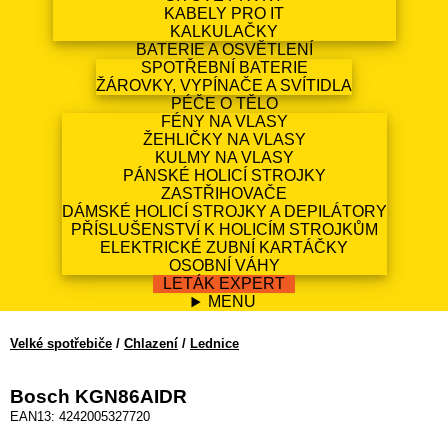
KABELY PRO IT
KALKULAČKY
BATERIE A OSVĚTLENÍ
SPOTŘEBNÍ BATERIE
ŽÁROVKY, VYPÍNAČE A SVÍTIDLA
PÉČE O TĚLO
FÉNY NA VLASY
ŽEHLIČKY NA VLASY
KULMY NA VLASY
PÁNSKÉ HOLICÍ STROJKY
ZASTŘIHOVAČE
DÁMSKÉ HOLICÍ STROJKY A DEPILÁTORY
PŘÍSLUŠENSTVÍ K HOLICÍM STROJKŮM
ELEKTRICKÉ ZUBNÍ KARTÁČKY
OSOBNÍ VÁHY
LETÁK EXPERT
MENU
Velké spotřebiče
/
Chlazení
/
Lednice
Bosch KGN86AIDR
EAN13: 4242005327720