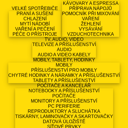
KÁVOVARY A ESPRESSA
VELKÉ SPOTŘEBIČE
PŘÍPRAVA NÁPOJŮ
PRANÍ A SUŠENÍ
POMOCNÍK PŘI MIXOVÁNÍ
CHLAZENÍ
VAŘENÍ
MYTÍ NÁDOBÍ
ŽEHLENÍ
VAŘENÍ A PEČENÍ
VYSÁVÁNÍ
PÉČE O PŘÍSTROJE
VZDUCHOTECHNIKA
TV, AUDIO, VIDEO
TELEVIZE A PŘÍSLUŠENSTVÍ
AUDIO
AUDIO A VIDEO KABELY
MOBILY, TABLETY, HODINKY
MOBILY
PŘÍSLUŠENSTVÍ PRO MOBILY
CHYTRÉ HODINKY A NÁRAMKY A PŘÍSLUŠENSTVÍ
TABLETY A PŘÍSLUŠENSTVÍ
POČÍTAČE A KANCELÁŘ
NOTEBOOKY A PŘÍSLUŠENSTVÍ
POČÍTAČE
MONITORY A PŘÍSLUŠENSTVÍ
PC PERIFERIE
REPRODUKTORY A SLUCHÁTKA
TISKÁRNY, LAMINOVAČKY A SKARTOVAČKY
DATOVÁ ÚLOŽIŠTĚ
SÍŤOVÉ PRVKY