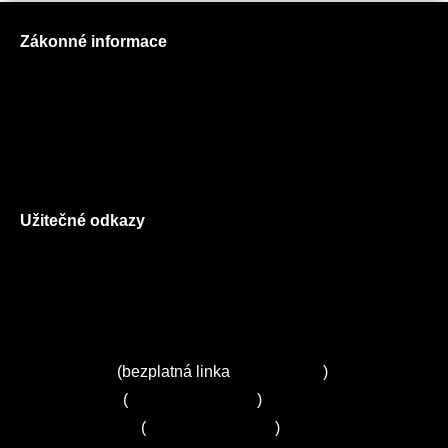
Zákonné informace
Prohlášení o použití cookies
Všeobecné obchodní podmínky
Reklamační řád
GDPR
Užitečné odkazy
O nás
Ceník služeb
Autorizované servisy na Plzeňsku
Kuchyně ELZA
Servis Miele
(bezplatná linka
800 643 531
)
Servis Bosch
(
+420 251 095 043
)
Servis Siemens
(
+420 251 095 042
)