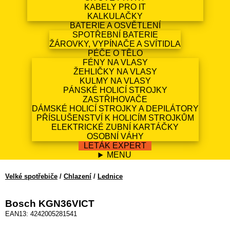
KABELY PRO IT
KALKULAČKY
BATERIE A OSVĚTLENÍ
SPOTŘEBNÍ BATERIE
ŽÁROVKY, VYPÍNAČE A SVÍTIDLA
PÉČE O TĚLO
FÉNY NA VLASY
ŽEHLIČKY NA VLASY
KULMY NA VLASY
PÁNSKÉ HOLICÍ STROJKY
ZASTŘIHOVAČE
DÁMSKÉ HOLICÍ STROJKY A DEPILÁTORY
PŘÍSLUŠENSTVÍ K HOLICÍM STROJKŮM
ELEKTRICKÉ ZUBNÍ KARTÁČKY
OSOBNÍ VÁHY
LETÁK EXPERT
MENU
Velké spotřebiče
/
Chlazení
/
Lednice
Bosch KGN36VICT
EAN13: 4242005281541