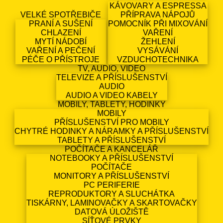
KÁVOVARY A ESPRESSA
VELKÉ SPOTŘEBIČE
PŘÍPRAVA NÁPOJŮ
PRANÍ A SUŠENÍ
POMOCNÍK PŘI MIXOVÁNÍ
CHLAZENÍ
VAŘENÍ
MYTÍ NÁDOBÍ
ŽEHLENÍ
VAŘENÍ A PEČENÍ
VYSÁVÁNÍ
PÉČE O PŘÍSTROJE
VZDUCHOTECHNIKA
TV, AUDIO, VIDEO
TELEVIZE A PŘÍSLUŠENSTVÍ
AUDIO
AUDIO A VIDEO KABELY
MOBILY, TABLETY, HODINKY
MOBILY
PŘÍSLUŠENSTVÍ PRO MOBILY
CHYTRÉ HODINKY A NÁRAMKY A PŘÍSLUŠENSTVÍ
TABLETY A PŘÍSLUŠENSTVÍ
POČÍTAČE A KANCELÁŘ
NOTEBOOKY A PŘÍSLUŠENSTVÍ
POČÍTAČE
MONITORY A PŘÍSLUŠENSTVÍ
PC PERIFERIE
REPRODUKTORY A SLUCHÁTKA
TISKÁRNY, LAMINOVAČKY A SKARTOVAČKY
DATOVÁ ÚLOŽIŠTĚ
SÍŤOVÉ PRVKY