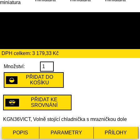
18 319 Kč
včetně recyklačního
poplatku ve výši 184 Kč
DPH celkem: 3 179,33 Kč
Množství:
PŘIDAT DO
KOŠÍKU
PŘIDAT KE
SROVNÁNÍ
KGN36VICT, Volně stojící chladnička s mrazničkou dole
POPIS
PARAMETRY
PŘÍLOHY