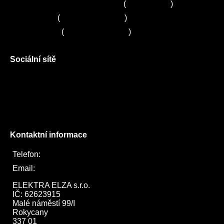
Zákaznické centrum Electrolux
(
261 302 261
)
Servis Sony
(
+420 272 650 240
)
Servis LORD
(
+420 725 781 964
)
Sociální sítě
Facebook
Instagram
Twitter
Kontaktní informace
Telefon:
722 744 094
Email:
obchod@elektraelza.cz
ELEKTRA ELZA s.r.o.

IČ: 62623915

Malé náměstí 99/I

Rokycany

337 01
