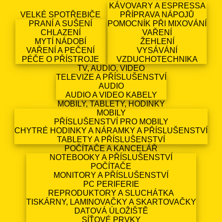
KÁVOVARY A ESPRESSA
VELKÉ SPOTŘEBIČE
PŘÍPRAVA NÁPOJŮ
PRANÍ A SUŠENÍ
POMOCNÍK PŘI MIXOVÁNÍ
CHLAZENÍ
VAŘENÍ
MYTÍ NÁDOBÍ
ŽEHLENÍ
VAŘENÍ A PEČENÍ
VYSÁVÁNÍ
PÉČE O PŘÍSTROJE
VZDUCHOTECHNIKA
TV, AUDIO, VIDEO
TELEVIZE A PŘÍSLUŠENSTVÍ
AUDIO
AUDIO A VIDEO KABELY
MOBILY, TABLETY, HODINKY
MOBILY
PŘÍSLUŠENSTVÍ PRO MOBILY
CHYTRÉ HODINKY A NÁRAMKY A PŘÍSLUŠENSTVÍ
TABLETY A PŘÍSLUŠENSTVÍ
POČÍTAČE A KANCELÁŘ
NOTEBOOKY A PŘÍSLUŠENSTVÍ
POČÍTAČE
MONITORY A PŘÍSLUŠENSTVÍ
PC PERIFERIE
REPRODUKTORY A SLUCHÁTKA
TISKÁRNY, LAMINOVAČKY A SKARTOVAČKY
DATOVÁ ÚLOŽIŠTĚ
SÍŤOVÉ PRVKY