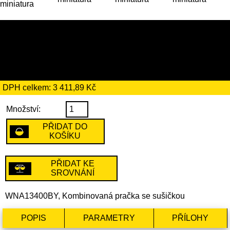
19 659 Kč
včetně recyklačního
poplatku ve výši 66 Kč
DPH celkem: 3 411,89 Kč
Množství:
PŘIDAT DO
KOŠÍKU
PŘIDAT KE
SROVNÁNÍ
WNA13400BY, Kombinovaná pračka se sušičkou
POPIS
PARAMETRY
PŘÍLOHY