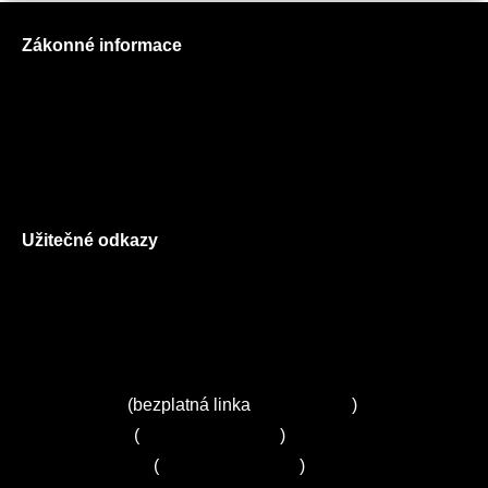
Zákonné informace
Prohlášení o použití cookies
Všeobecné obchodní podmínky
Reklamační řád
GDPR
Užitečné odkazy
O nás
Ceník služeb
Autorizované servisy na Plzeňsku
Kuchyně ELZA
Servis Miele
(bezplatná linka
800 643 531
)
Servis Bosch
(
+420 251 095 043
)
Servis Siemens
(
+420 251 095 042
)