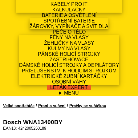
KABELY PRO IT
KALKULAČKY
BATERIE A OSVĚTLENÍ
SPOTŘEBNÍ BATERIE
ŽÁROVKY, VYPÍNAČE A SVÍTIDLA
PÉČE O TĚLO
FÉNY NA VLASY
ŽEHLIČKY NA VLASY
KULMY NA VLASY
PÁNSKÉ HOLICÍ STROJKY
ZASTŘIHOVAČE
DÁMSKÉ HOLICÍ STROJKY A DEPILÁTORY
PŘÍSLUŠENSTVÍ K HOLICÍM STROJKŮM
ELEKTRICKÉ ZUBNÍ KARTÁČKY
OSOBNÍ VÁHY
LETÁK EXPERT
MENU
Velké spotřebiče
/
Praní a sušení
/
Pračky se sušičkou
Bosch WNA13400BY
EAN13: 4242005250189