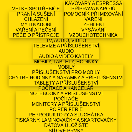
KÁVOVARY A ESPRESSA
VELKÉ SPOTŘEBIČE
PŘÍPRAVA NÁPOJŮ
PRANÍ A SUŠENÍ
POMOCNÍK PŘI MIXOVÁNÍ
CHLAZENÍ
VAŘENÍ
MYTÍ NÁDOBÍ
ŽEHLENÍ
VAŘENÍ A PEČENÍ
VYSÁVÁNÍ
PÉČE O PŘÍSTROJE
VZDUCHOTECHNIKA
TV, AUDIO, VIDEO
TELEVIZE A PŘÍSLUŠENSTVÍ
AUDIO
AUDIO A VIDEO KABELY
MOBILY, TABLETY, HODINKY
MOBILY
PŘÍSLUŠENSTVÍ PRO MOBILY
CHYTRÉ HODINKY A NÁRAMKY A PŘÍSLUŠENSTVÍ
TABLETY A PŘÍSLUŠENSTVÍ
POČÍTAČE A KANCELÁŘ
NOTEBOOKY A PŘÍSLUŠENSTVÍ
POČÍTAČE
MONITORY A PŘÍSLUŠENSTVÍ
PC PERIFERIE
REPRODUKTORY A SLUCHÁTKA
TISKÁRNY, LAMINOVAČKY A SKARTOVAČKY
DATOVÁ ÚLOŽIŠTĚ
SÍŤOVÉ PRVKY