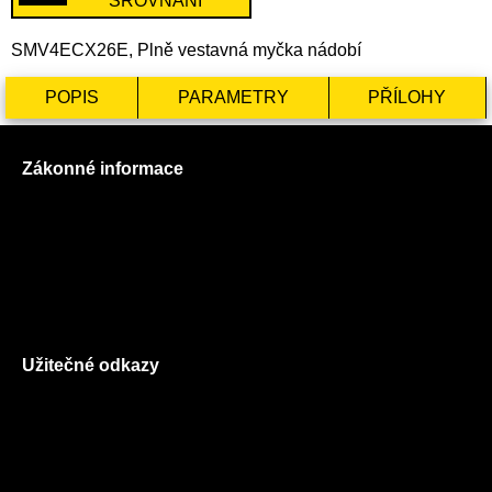
SROVNÁNÍ
SMV4ECX26E, Plně vestavná myčka nádobí
POPIS
PARAMETRY
PŘÍLOHY
Zákonné informace
Prohlášení o použití cookies
Všeobecné obchodní podmínky
Reklamační řád
GDPR
Užitečné odkazy
O nás
Ceník služeb
Autorizované servisy na Plzeňsku