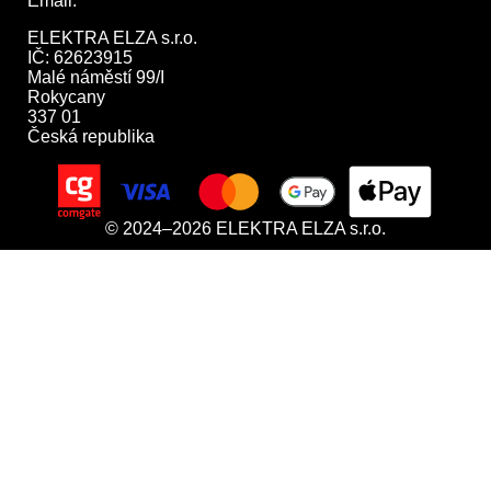
Email:
obchod@elektraelza.cz
ELEKTRA ELZA s.r.o.

IČ: 62623915

Malé náměstí 99/I

Rokycany

337 01

Česká republika
© 2024–2026 ELEKTRA ELZA s.r.o.