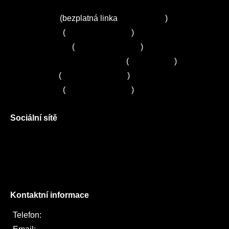
Kuchyně ELZA
Servis Miele
(bezplatná linka
800 643 531
)
Servis Bosch
(
+420 251 095 043
)
Servis Siemens
(
+420 251 095 042
)
Zákaznické centrum Electrolux
(
261 302 261
)
Servis Sony
(
+420 272 650 240
)
Servis LORD
(
+420 725 781 964
)
Sociální sítě
Facebook
Instagram
Twitter
Kontaktní informace
Telefon:
722 744 094