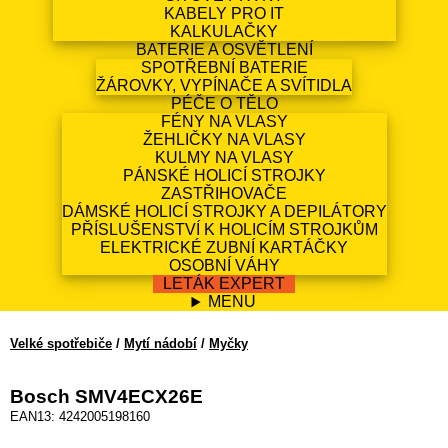
KABELY PRO IT
KALKULAČKY
BATERIE A OSVĚTLENÍ
SPOTŘEBNÍ BATERIE
ŽÁROVKY, VYPÍNAČE A SVÍTIDLA
PÉČE O TĚLO
FÉNY NA VLASY
ŽEHLIČKY NA VLASY
KULMY NA VLASY
PÁNSKÉ HOLICÍ STROJKY
ZASTŘIHOVAČE
DÁMSKÉ HOLICÍ STROJKY A DEPILÁTORY
PŘÍSLUŠENSTVÍ K HOLICÍM STROJKŮM
ELEKTRICKÉ ZUBNÍ KARTÁČKY
OSOBNÍ VÁHY
LETÁK EXPERT
MENU
Velké spotřebiče
/
Mytí nádobí
/
Myčky
Bosch SMV4ECX26E
EAN13: 4242005198160