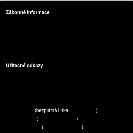
Zákonné informace
Prohlášení o použití cookies
Všeobecné obchodní podmínky
Reklamační řád
GDPR
Užitečné odkazy
O nás
Ceník služeb
Autorizované servisy na Plzeňsku
Kuchyně ELZA
Servis Miele
(bezplatná linka
800 643 531
)
Servis Bosch
(
+420 251 095 043
)
Servis Siemens
(
+420 251 095 042
)