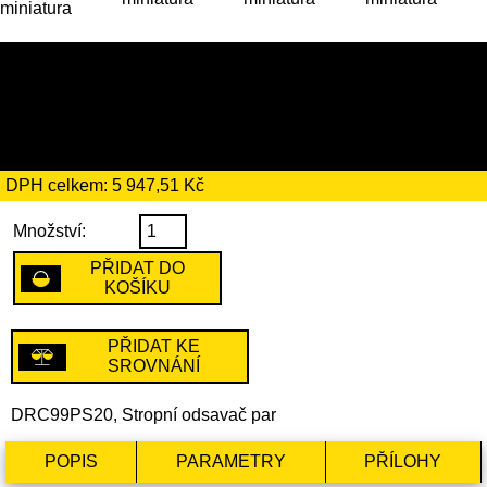
34 269 Kč
včetně recyklačního
poplatku ve výši 15 Kč
DPH celkem: 5 947,51 Kč
Množství:
PŘIDAT DO
KOŠÍKU
PŘIDAT KE
SROVNÁNÍ
DRC99PS20, Stropní odsavač par
POPIS
PARAMETRY
PŘÍLOHY