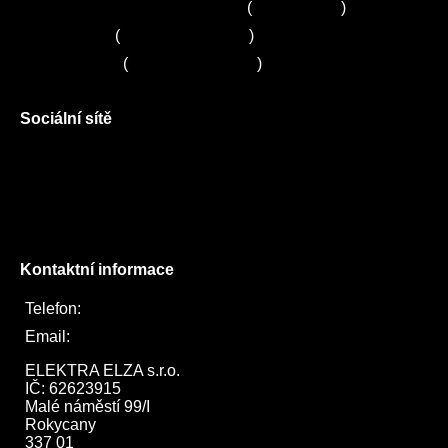
Zákaznické centrum Electrolux
(
261 302 261
)
Servis Sony
(
+420 272 650 240
)
Servis LORD
(
+420 725 781 964
)
Sociální sítě
Facebook
Instagram
Twitter
Kontaktní informace
Telefon:
722 744 094
Email:
obchod@elektraelza.cz
ELEKTRA ELZA s.r.o.

IČ: 62623915

Malé náměstí 99/I

Rokycany

337 01
