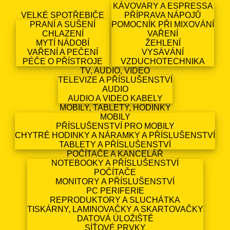
KÁVOVARY A ESPRESSA
VELKÉ SPOTŘEBIČE
PŘÍPRAVA NÁPOJŮ
PRANÍ A SUŠENÍ
POMOCNÍK PŘI MIXOVÁNÍ
CHLAZENÍ
VAŘENÍ
MYTÍ NÁDOBÍ
ŽEHLENÍ
VAŘENÍ A PEČENÍ
VYSÁVÁNÍ
PÉČE O PŘÍSTROJE
VZDUCHOTECHNIKA
TV, AUDIO, VIDEO
TELEVIZE A PŘÍSLUŠENSTVÍ
AUDIO
AUDIO A VIDEO KABELY
MOBILY, TABLETY, HODINKY
MOBILY
PŘÍSLUŠENSTVÍ PRO MOBILY
CHYTRÉ HODINKY A NÁRAMKY A PŘÍSLUŠENSTVÍ
TABLETY A PŘÍSLUŠENSTVÍ
POČÍTAČE A KANCELÁŘ
NOTEBOOKY A PŘÍSLUŠENSTVÍ
POČÍTAČE
MONITORY A PŘÍSLUŠENSTVÍ
PC PERIFERIE
REPRODUKTORY A SLUCHÁTKA
TISKÁRNY, LAMINOVAČKY A SKARTOVAČKY
DATOVÁ ÚLOŽIŠTĚ
SÍŤOVÉ PRVKY