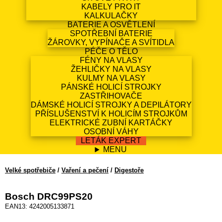
KABELY PRO IT
KALKULAČKY
BATERIE A OSVĚTLENÍ
SPOTŘEBNÍ BATERIE
ŽÁROVKY, VYPÍNAČE A SVÍTIDLA
PÉČE O TĚLO
FÉNY NA VLASY
ŽEHLIČKY NA VLASY
KULMY NA VLASY
PÁNSKÉ HOLICÍ STROJKY
ZASTŘIHOVAČE
DÁMSKÉ HOLICÍ STROJKY A DEPILÁTORY
PŘÍSLUŠENSTVÍ K HOLICÍM STROJKŮM
ELEKTRICKÉ ZUBNÍ KARTÁČKY
OSOBNÍ VÁHY
LETÁK EXPERT
MENU
Velké spotřebiče
/
Vaření a pečení
/
Digestoře
Bosch DRC99PS20
EAN13: 4242005133871