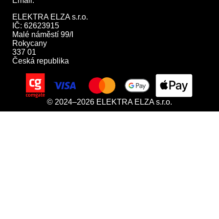
Email:
obchod@elektraelza.cz
ELEKTRA ELZA s.r.o.

IČ: 62623915

Malé náměstí 99/I

Rokycany

337 01

Česká republika
© 2024–2026 ELEKTRA ELZA s.r.o.