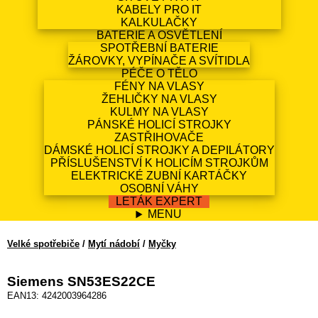
KABELY PRO IT
KALKULAČKY
BATERIE A OSVĚTLENÍ
SPOTŘEBNÍ BATERIE
ŽÁROVKY, VYPÍNAČE A SVÍTIDLA
PÉČE O TĚLO
FÉNY NA VLASY
ŽEHLIČKY NA VLASY
KULMY NA VLASY
PÁNSKÉ HOLICÍ STROJKY
ZASTŘIHOVAČE
DÁMSKÉ HOLICÍ STROJKY A DEPILÁTORY
PŘÍSLUŠENSTVÍ K HOLICÍM STROJKŮM
ELEKTRICKÉ ZUBNÍ KARTÁČKY
OSOBNÍ VÁHY
LETÁK EXPERT
MENU
Velké spotřebiče
/
Mytí nádobí
/
Myčky
Siemens SN53ES22CE
EAN13: 4242003964286