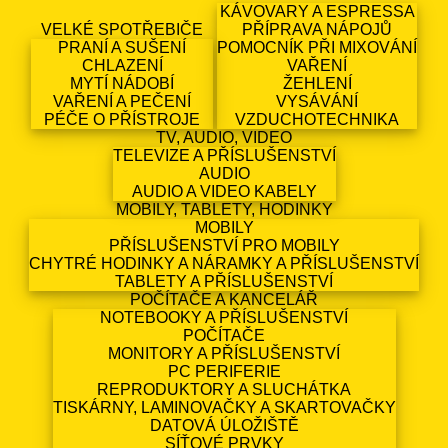
KÁVOVARY A ESPRESSA
VELKÉ SPOTŘEBIČE
PŘÍPRAVA NÁPOJŮ
PRANÍ A SUŠENÍ
POMOCNÍK PŘI MIXOVÁNÍ
CHLAZENÍ
VAŘENÍ
MYTÍ NÁDOBÍ
ŽEHLENÍ
VAŘENÍ A PEČENÍ
VYSÁVÁNÍ
PÉČE O PŘÍSTROJE
VZDUCHOTECHNIKA
TV, AUDIO, VIDEO
TELEVIZE A PŘÍSLUŠENSTVÍ
AUDIO
AUDIO A VIDEO KABELY
MOBILY, TABLETY, HODINKY
MOBILY
PŘÍSLUŠENSTVÍ PRO MOBILY
CHYTRÉ HODINKY A NÁRAMKY A PŘÍSLUŠENSTVÍ
TABLETY A PŘÍSLUŠENSTVÍ
POČÍTAČE A KANCELÁŘ
NOTEBOOKY A PŘÍSLUŠENSTVÍ
POČÍTAČE
MONITORY A PŘÍSLUŠENSTVÍ
PC PERIFERIE
REPRODUKTORY A SLUCHÁTKA
TISKÁRNY, LAMINOVAČKY A SKARTOVAČKY
DATOVÁ ÚLOŽIŠTĚ
SÍŤOVÉ PRVKY