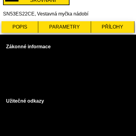
SROVNÁNÍ
SN53ES22CE, Vestavná myčka nádobí
POPIS
PARAMETRY
PŘÍLOHY
Zákonné informace
Prohlášení o použití cookies
Všeobecné obchodní podmínky
Reklamační řád
GDPR
Užitečné odkazy
O nás
Ceník služeb
Autorizované servisy na Plzeňsku