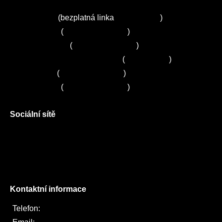
Kuchyně ELZA
Servis Miele
(bezplatná linka
800 643 531
)
Servis Bosch
(
+420 251 095 043
)
Servis Siemens
(
+420 251 095 042
)
Zákaznické centrum Electrolux
(
261 302 261
)
Servis Sony
(
+420 272 650 240
)
Servis LORD
(
+420 725 781 964
)
Sociální sítě
Facebook
Instagram
Twitter
Kontaktní informace
Telefon:
722 744 094