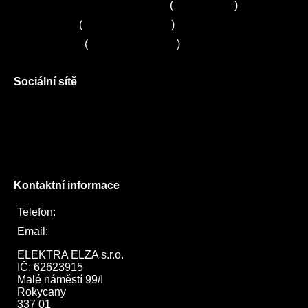
Zákaznické centrum Electrolux
(
261 302 261
)
Servis Sony
(
+420 272 650 240
)
Servis LORD
(
+420 725 781 964
)
Sociální sítě
Facebook
Instagram
Twitter
Kontaktní informace
Telefon:
722 744 094
Email:
obchod@elektraelza.cz
ELEKTRA ELZA s.r.o.

IČ: 62623915

Malé náměstí 99/I

Rokycany

337 01
