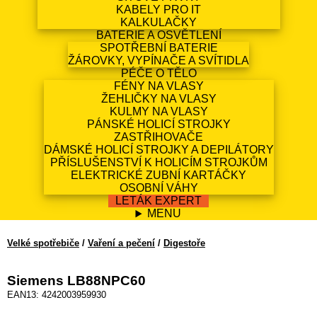
KABELY PRO IT
KALKULAČKY
BATERIE A OSVĚTLENÍ
SPOTŘEBNÍ BATERIE
ŽÁROVKY, VYPÍNAČE A SVÍTIDLA
PÉČE O TĚLO
FÉNY NA VLASY
ŽEHLIČKY NA VLASY
KULMY NA VLASY
PÁNSKÉ HOLICÍ STROJKY
ZASTŘIHOVAČE
DÁMSKÉ HOLICÍ STROJKY A DEPILÁTORY
PŘÍSLUŠENSTVÍ K HOLICÍM STROJKŮM
ELEKTRICKÉ ZUBNÍ KARTÁČKY
OSOBNÍ VÁHY
LETÁK EXPERT
MENU
Velké spotřebiče
/
Vaření a pečení
/
Digestoře
Siemens LB88NPC60
EAN13: 4242003959930