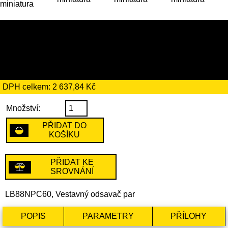
15 199 Kč
včetně recyklačního
poplatku ve výši 15 Kč
DPH celkem: 2 637,84 Kč
Množství:
PŘIDAT DO
KOŠÍKU
PŘIDAT KE
SROVNÁNÍ
LB88NPC60, Vestavný odsavač par
POPIS
PARAMETRY
PŘÍLOHY