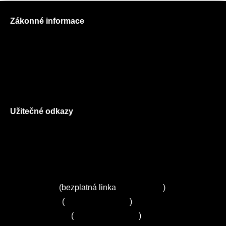
Zákonné informace
Prohlášení o použití cookies
Všeobecné obchodní podmínky
Reklamační řád
GDPR
Užitečné odkazy
O nás
Ceník služeb
Autorizované servisy na Plzeňsku
Kuchyně ELZA
Servis Miele
(bezplatná linka
800 643 531
)
Servis Bosch
(
+420 251 095 043
)
Servis Siemens
(
+420 251 095 042
)