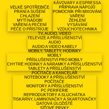
KÁVOVARY A ESPRESSA
VELKÉ SPOTŘEBIČE
PŘÍPRAVA NÁPOJŮ
PRANÍ A SUŠENÍ
POMOCNÍK PŘI MIXOVÁNÍ
CHLAZENÍ
VAŘENÍ
MYTÍ NÁDOBÍ
ŽEHLENÍ
VAŘENÍ A PEČENÍ
VYSÁVÁNÍ
PÉČE O PŘÍSTROJE
VZDUCHOTECHNIKA
TV, AUDIO, VIDEO
TELEVIZE A PŘÍSLUŠENSTVÍ
AUDIO
AUDIO A VIDEO KABELY
MOBILY, TABLETY, HODINKY
MOBILY
PŘÍSLUŠENSTVÍ PRO MOBILY
CHYTRÉ HODINKY A NÁRAMKY A PŘÍSLUŠENSTVÍ
TABLETY A PŘÍSLUŠENSTVÍ
POČÍTAČE A KANCELÁŘ
NOTEBOOKY A PŘÍSLUŠENSTVÍ
POČÍTAČE
MONITORY A PŘÍSLUŠENSTVÍ
PC PERIFERIE
REPRODUKTORY A SLUCHÁTKA
TISKÁRNY, LAMINOVAČKY A SKARTOVAČKY
DATOVÁ ÚLOŽIŠTĚ
SÍŤOVÉ PRVKY