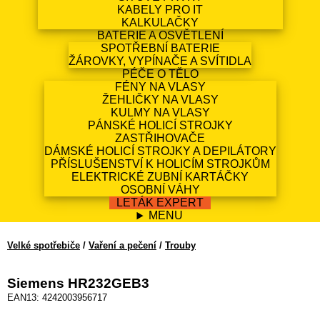
KABELY PRO IT
KALKULAČKY
BATERIE A OSVĚTLENÍ
SPOTŘEBNÍ BATERIE
ŽÁROVKY, VYPÍNAČE A SVÍTIDLA
PÉČE O TĚLO
FÉNY NA VLASY
ŽEHLIČKY NA VLASY
KULMY NA VLASY
PÁNSKÉ HOLICÍ STROJKY
ZASTŘIHOVAČE
DÁMSKÉ HOLICÍ STROJKY A DEPILÁTORY
PŘÍSLUŠENSTVÍ K HOLICÍM STROJKŮM
ELEKTRICKÉ ZUBNÍ KARTÁČKY
OSOBNÍ VÁHY
LETÁK EXPERT
MENU
Velké spotřebiče
/
Vaření a pečení
/
Trouby
Siemens HR232GEB3
EAN13: 4242003956717