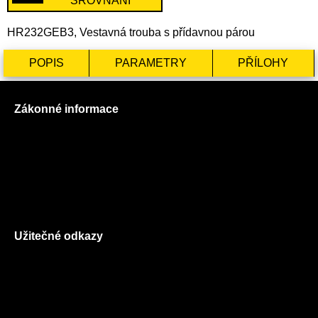
SROVNÁNÍ
HR232GEB3, Vestavná trouba s přídavnou párou
POPIS
PARAMETRY
PŘÍLOHY
Zákonné informace
Prohlášení o použití cookies
Všeobecné obchodní podmínky
Reklamační řád
GDPR
Užitečné odkazy
O nás
Ceník služeb
Autorizované servisy na Plzeňsku