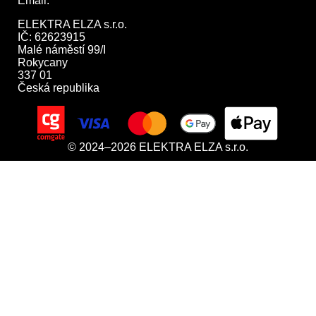
Email:
obchod@elektraelza.cz
ELEKTRA ELZA s.r.o.

IČ: 62623915

Malé náměstí 99/I

Rokycany

337 01

Česká republika
© 2024–2026 ELEKTRA ELZA s.r.o.