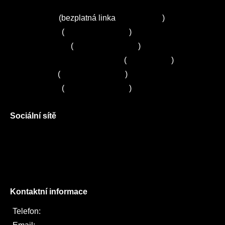
Kuchyně ELZA
Servis Miele
(bezplatná linka
800 643 531
)
Servis Bosch
(
+420 251 095 043
)
Servis Siemens
(
+420 251 095 042
)
Zákaznické centrum Electrolux
(
261 302 261
)
Servis Sony
(
+420 272 650 240
)
Servis LORD
(
+420 725 781 964
)
Sociální sítě
Facebook
Instagram
Twitter
Kontaktní informace
Telefon:
722 744 094