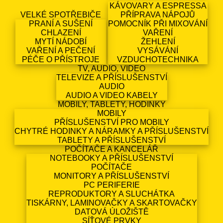
KÁVOVARY A ESPRESSA
VELKÉ SPOTŘEBIČE
PŘÍPRAVA NÁPOJŮ
PRANÍ A SUŠENÍ
POMOCNÍK PŘI MIXOVÁNÍ
CHLAZENÍ
VAŘENÍ
MYTÍ NÁDOBÍ
ŽEHLENÍ
VAŘENÍ A PEČENÍ
VYSÁVÁNÍ
PÉČE O PŘÍSTROJE
VZDUCHOTECHNIKA
TV, AUDIO, VIDEO
TELEVIZE A PŘÍSLUŠENSTVÍ
AUDIO
AUDIO A VIDEO KABELY
MOBILY, TABLETY, HODINKY
MOBILY
PŘÍSLUŠENSTVÍ PRO MOBILY
CHYTRÉ HODINKY A NÁRAMKY A PŘÍSLUŠENSTVÍ
TABLETY A PŘÍSLUŠENSTVÍ
POČÍTAČE A KANCELÁŘ
NOTEBOOKY A PŘÍSLUŠENSTVÍ
POČÍTAČE
MONITORY A PŘÍSLUŠENSTVÍ
PC PERIFERIE
REPRODUKTORY A SLUCHÁTKA
TISKÁRNY, LAMINOVAČKY A SKARTOVAČKY
DATOVÁ ÚLOŽIŠTĚ
SÍŤOVÉ PRVKY