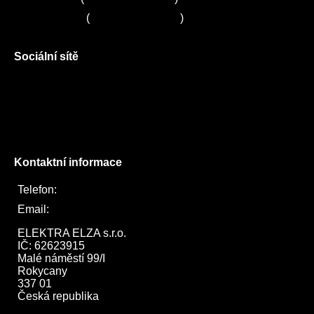
Servis LORD
(
+420 725 781 964
)
Sociální sítě
Facebook
Instagram
Twitter
Kontaktní informace
Telefon:
722 744 094
Email:
obchod@elektraelza.cz
ELEKTRA ELZA s.r.o.

IČ: 62623915

Malé náměstí 99/I

Rokycany

337 01

Česká republika