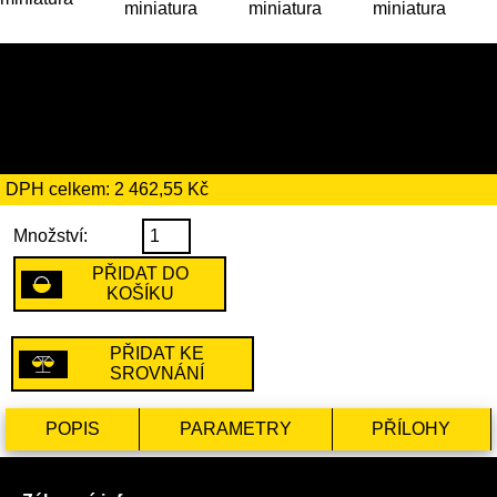
14 189 Kč
včetně recyklačního
poplatku ve výši 194 Kč
DPH celkem: 2 462,55 Kč
Množství:
PŘIDAT DO
KOŠÍKU
PŘIDAT KE
SROVNÁNÍ
POPIS
PARAMETRY
PŘÍLOHY