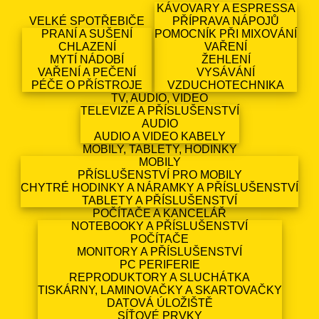
KÁVOVARY A ESPRESSA
VELKÉ SPOTŘEBIČE
PŘÍPRAVA NÁPOJŮ
PRANÍ A SUŠENÍ
POMOCNÍK PŘI MIXOVÁNÍ
CHLAZENÍ
VAŘENÍ
MYTÍ NÁDOBÍ
ŽEHLENÍ
VAŘENÍ A PEČENÍ
VYSÁVÁNÍ
PÉČE O PŘÍSTROJE
VZDUCHOTECHNIKA
TV, AUDIO, VIDEO
TELEVIZE A PŘÍSLUŠENSTVÍ
AUDIO
AUDIO A VIDEO KABELY
MOBILY, TABLETY, HODINKY
MOBILY
PŘÍSLUŠENSTVÍ PRO MOBILY
CHYTRÉ HODINKY A NÁRAMKY A PŘÍSLUŠENSTVÍ
TABLETY A PŘÍSLUŠENSTVÍ
POČÍTAČE A KANCELÁŘ
NOTEBOOKY A PŘÍSLUŠENSTVÍ
POČÍTAČE
MONITORY A PŘÍSLUŠENSTVÍ
PC PERIFERIE
REPRODUKTORY A SLUCHÁTKA
TISKÁRNY, LAMINOVAČKY A SKARTOVAČKY
DATOVÁ ÚLOŽIŠTĚ
SÍŤOVÉ PRVKY