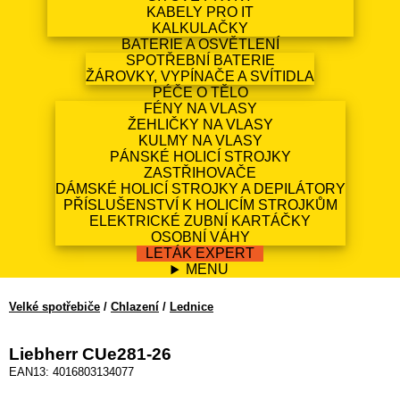
KABELY PRO IT
KALKULAČKY
BATERIE A OSVĚTLENÍ
SPOTŘEBNÍ BATERIE
ŽÁROVKY, VYPÍNAČE A SVÍTIDLA
PÉČE O TĚLO
FÉNY NA VLASY
ŽEHLIČKY NA VLASY
KULMY NA VLASY
PÁNSKÉ HOLICÍ STROJKY
ZASTŘIHOVAČE
DÁMSKÉ HOLICÍ STROJKY A DEPILÁTORY
PŘÍSLUŠENSTVÍ K HOLICÍM STROJKŮM
ELEKTRICKÉ ZUBNÍ KARTÁČKY
OSOBNÍ VÁHY
LETÁK EXPERT
MENU
Velké spotřebiče
/
Chlazení
/
Lednice
Liebherr CUe281-26
EAN13: 4016803134077