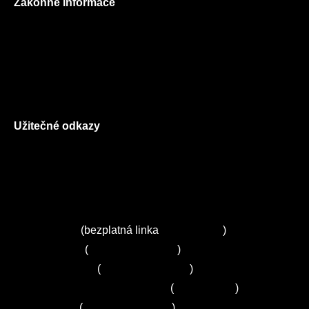
Zákonné informace
Prohlášení o použití cookies
Všeobecné obchodní podmínky
Reklamační řád
GDPR
Užitečné odkazy
O nás
Ceník služeb
Autorizované servisy na Plzeňsku
Kuchyně ELZA
Servis Miele
(bezplatná linka
800 643 531
)
Servis Bosch
(
+420 251 095 043
)
Servis Siemens
(
+420 251 095 042
)
Zákaznické centrum Electrolux
(
261 302 261
)
Servis Sony
(
+420 272 650 240
)