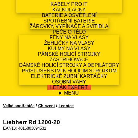
KABELY PRO IT
KALKULAČKY
BATERIE A OSVĚTLENÍ
SPOTŘEBNÍ BATERIE
ŽÁROVKY, VYPÍNAČE A SVÍTIDLA
PÉČE O TĚLO
FÉNY NA VLASY
ŽEHLIČKY NA VLASY
KULMY NA VLASY
PÁNSKÉ HOLICÍ STROJKY
ZASTŘIHOVAČE
DÁMSKÉ HOLICÍ STROJKY A DEPILÁTORY
PŘÍSLUŠENSTVÍ K HOLICÍM STROJKŮM
ELEKTRICKÉ ZUBNÍ KARTÁČKY
OSOBNÍ VÁHY
LETÁK EXPERT
MENU
Velké spotřebiče
/
Chlazení
/
Lednice
Liebherr Rd 1200-20
EAN13: 4016803094531