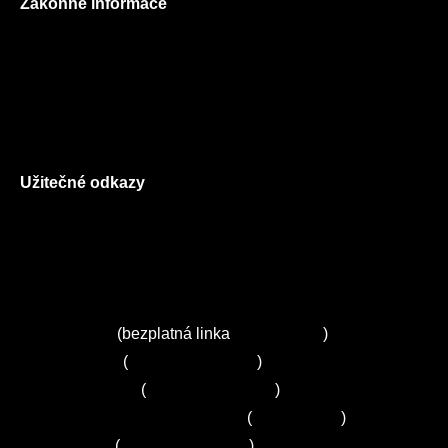
Zákonné informace
Prohlášení o použití cookies
Všeobecné obchodní podmínky
Reklamační řád
GDPR
Užitečné odkazy
O nás
Ceník služeb
Autorizované servisy na Plzeňsku
Kuchyně ELZA
Servis Miele
(bezplatná linka
800 643 531
)
Servis Bosch
(
+420 251 095 043
)
Servis Siemens
(
+420 251 095 042
)
Zákaznické centrum Electrolux
(
261 302 261
)
Servis Sony
(
+420 272 650 240
)