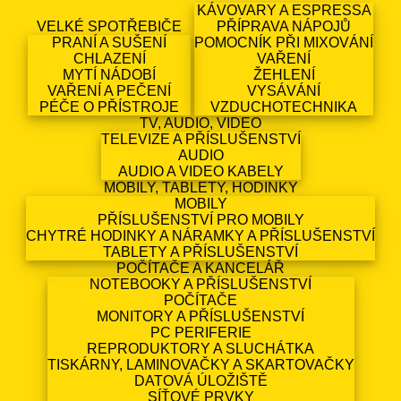
KÁVOVARY A ESPRESSA
VELKÉ SPOTŘEBIČE
PŘÍPRAVA NÁPOJŮ
PRANÍ A SUŠENÍ
POMOCNÍK PŘI MIXOVÁNÍ
CHLAZENÍ
VAŘENÍ
MYTÍ NÁDOBÍ
ŽEHLENÍ
VAŘENÍ A PEČENÍ
VYSÁVÁNÍ
PÉČE O PŘÍSTROJE
VZDUCHOTECHNIKA
TV, AUDIO, VIDEO
TELEVIZE A PŘÍSLUŠENSTVÍ
AUDIO
AUDIO A VIDEO KABELY
MOBILY, TABLETY, HODINKY
MOBILY
PŘÍSLUŠENSTVÍ PRO MOBILY
CHYTRÉ HODINKY A NÁRAMKY A PŘÍSLUŠENSTVÍ
TABLETY A PŘÍSLUŠENSTVÍ
POČÍTAČE A KANCELÁŘ
NOTEBOOKY A PŘÍSLUŠENSTVÍ
POČÍTAČE
MONITORY A PŘÍSLUŠENSTVÍ
PC PERIFERIE
REPRODUKTORY A SLUCHÁTKA
TISKÁRNY, LAMINOVAČKY A SKARTOVAČKY
DATOVÁ ÚLOŽIŠTĚ
SÍŤOVÉ PRVKY