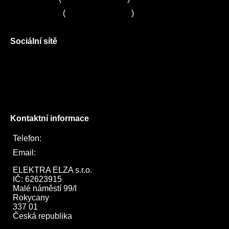
Servis LORD
(
+420 725 781 964
)
Sociální sítě
Facebook
Instagram
Twitter
Kontaktní informace
Telefon:
722 744 094
Email:
obchod@elektraelza.cz
ELEKTRA ELZA s.r.o.

IČ: 62623915

Malé náměstí 99/I

Rokycany

337 01

Česká republika