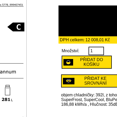
69 189 Kč
včetně recykl
194 Kč
DPH celkem: 12 008,01 Kč
Množství:
PŘIDAT DO
KOŠÍKU
PŘIDAT KE
SROVNÁNÍ
objem chladničky: 392l, z toh
SuperFrost, SuperCool, BluPer
186,88 kWh/a , Hlučnost: 35dB