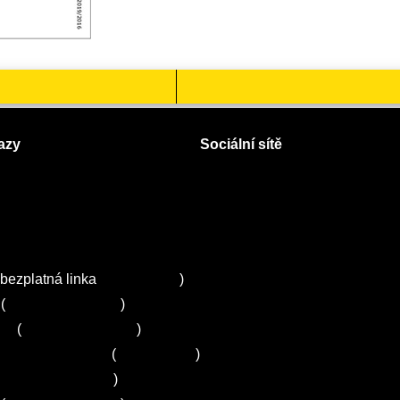
azy
Sociální sítě
Facebook
Instagram
 servisy na Plzeňsku
Twitter
ZA
bezplatná linka
800 643 531
)
(
+420 251 095 043
)
ns
(
+420 251 095 042
)
entrum Electrolux
(
261 302 261
)
+420 272 650 240
)