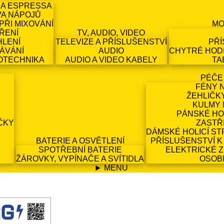
 A ESPRESSA
VA NÁPOJŮ
PŘI MIXOVÁNÍ
MO
ŘENÍ
TV, AUDIO, VIDEO
HLENÍ
TELEVIZE A PŘÍSLUŠENSTVÍ
PŘÍ
ÁVÁNÍ
AUDIO
CHYTRÉ HODI
OTECHNIKA
AUDIO A VIDEO KABELY
TA
PÉČE
FÉNY 
ŽEHLIČK
KULMY 
PÁNSKÉ HO
ČKY
ZASTŘ
DÁMSKÉ HOLICÍ ST
BATERIE A OSVĚTLENÍ
PŘÍSLUŠENSTVÍ K
SPOTŘEBNÍ BATERIE
ELEKTRICKÉ 
ŽÁROVKY, VYPÍNAČE A SVÍTIDLA
OSOB
MENU