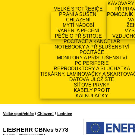
KÁVOVARY
VELKÉ SPOTŘEBIČE
PŘÍPRA
PRANÍ A SUŠENÍ
POMOCNÍK 
CHLAZENÍ
VA
MYTÍ NÁDOBÍ
ŽE
VAŘENÍ A PEČENÍ
VYS
PÉČE O PŘÍSTROJE
VZDUCH
POČÍTAČE A KANCELÁŘ
NOTEBOOKY A PŘÍSLUŠENSTVÍ
POČÍTAČE
MONITORY A PŘÍSLUŠENSTVÍ
PC PERIFERIE
REPRODUKTORY A SLUCHÁTKA
TISKÁRNY, LAMINOVAČKY A SKARTOVA
DATOVÁ ÚLOŽIŠTĚ
SÍŤOVÉ PRVKY
KABELY PRO IT
KALKULAČKY
Velké spotřebiče
/
Chlazení
/
Lednice
LIEBHERR CBNes 5778