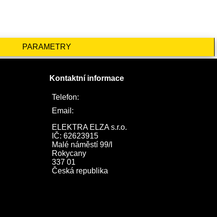
PARAMETRY
Kontaktní informace
Telefon:
722 744 094
Email:
obchod@elektraelza.cz
ELEKTRA ELZA s.r.o.

IČ: 62623915

Malé náměstí 99/I

Rokycany

337 01

Česká republika