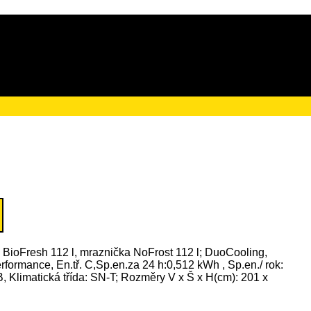
ačního poplatku ve výši
o BioFresh 112 l, mraznička NoFrost 112 l; DuoCooling,
formance, En.tř. C,Sp.en.za 24 h:0,512 kWh , Sp.en./ rok:
, Klimatická třída: SN-T; Rozměry V x Š x H(cm): 201 x