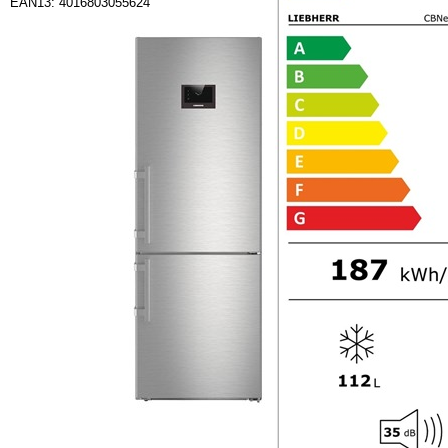
EAN13: 4016803055624