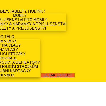
BILY, TABLETY, HODINKY
MOBILY
SLUŠENSTVÍ PRO MOBILY
NKY A NÁRAMKY A PŘÍSLUŠENSTVÍ
BLETY A PŘÍSLUŠENSTVÍ
 O TĚLO
NA VLASY
Y NA VLASY
NA VLASY
LICÍ STROJKY
IHOVAČE
ROJKY A DEPILÁTORY
 HOLICÍM STROJKŮM
ZUBNÍ KARTÁČKY
NÍ VÁHY
LETÁK EXPERT