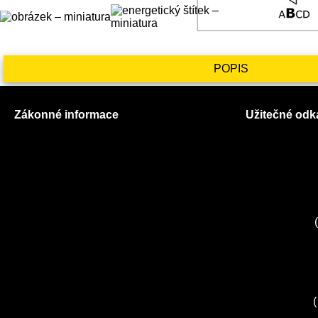
POPIS
Zákonné informace
Užitečné odk
Prohlášení o použití cookies
O nás
Všeobecné obchodní podmínky
Ceník služeb
Reklamační řád
Autorizované
GDPR
Kuchyně EL
Servis Miele
(
Servis Bosch
Servis Sieme
Zákaznické c
Servis Sony
(