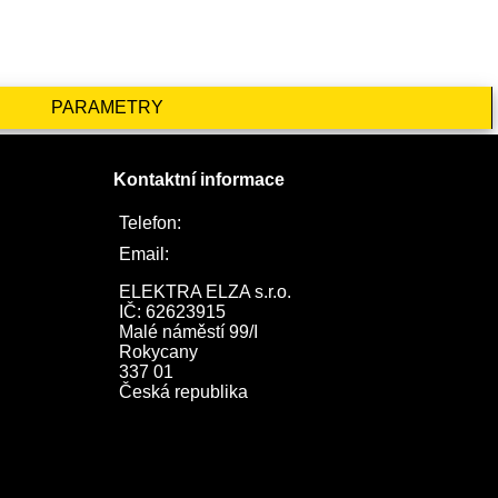
PARAMETRY
Kontaktní informace
Telefon:
722 744 094
Email:
obchod@elektraelza.cz
ELEKTRA ELZA s.r.o.

IČ: 62623915

Malé náměstí 99/I

Rokycany

337 01

Česká republika