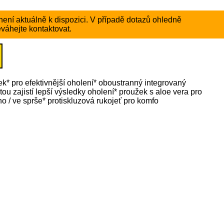
ení aktuálně k dispozici. V případě dotazů ohledně
váhejte kontaktovat.
jek* pro efektivnější oholení* oboustranný integrovaný
ou zajistí lepší výsledky oholení* proužek s aloe vera pro
ho / ve sprše* protiskluzová rukojeť pro komfo