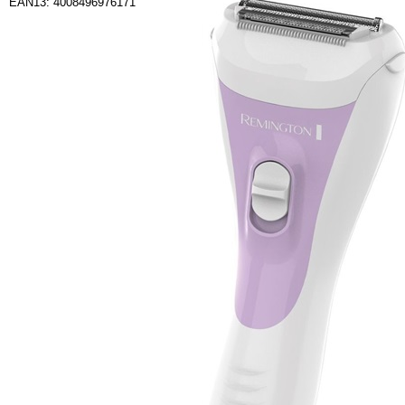
EAN13: 4008496976171