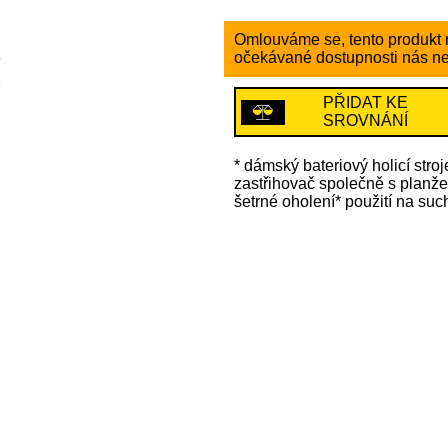
Omlouváme se, tento produkt n
očekávané dostupnosti nás ne
PŘIDAT KE
SROVNÁNÍ
* dámský bateriový holicí stro
zastřihovač společně s planžet
šetrné oholení* použití na suc