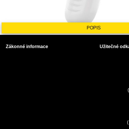
POPIS
Zákonné informace
Užitečné odk
Prohlášení o použití cookies
O nás
Všeobecné obchodní podmínky
Ceník služeb
Reklamační řád
Autorizované
GDPR
Kuchyně EL
Servis Miele
(
Servis Bosch
Servis Sieme
Zákaznické c
Servis Sony
(