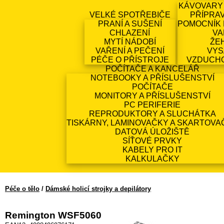
KÁVOVARY
VELKÉ SPOTŘEBIČE
PŘÍPRA
PRANÍ A SUŠENÍ
POMOCNÍK 
CHLAZENÍ
VA
MYTÍ NÁDOBÍ
ŽE
VAŘENÍ A PEČENÍ
VYS
PÉČE O PŘÍSTROJE
VZDUCH
POČÍTAČE A KANCELÁŘ
NOTEBOOKY A PŘÍSLUŠENSTVÍ
POČÍTAČE
MONITORY A PŘÍSLUŠENSTVÍ
PC PERIFERIE
REPRODUKTORY A SLUCHÁTKA
TISKÁRNY, LAMINOVAČKY A SKARTOVA
DATOVÁ ÚLOŽIŠTĚ
SÍŤOVÉ PRVKY
KABELY PRO IT
KALKULAČKY
Péče o tělo
/
Dámské holicí strojky a depilátory
Remington WSF5060