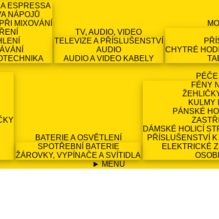
 A ESPRESSA
VA NÁPOJŮ
PŘI MIXOVÁNÍ
MO
ŘENÍ
TV, AUDIO, VIDEO
HLENÍ
TELEVIZE A PŘÍSLUŠENSTVÍ
PŘÍ
ÁVÁNÍ
AUDIO
CHYTRÉ HODI
OTECHNIKA
AUDIO A VIDEO KABELY
TA
PÉČE
FÉNY 
ŽEHLIČK
KULMY 
PÁNSKÉ HO
ČKY
ZASTŘ
DÁMSKÉ HOLICÍ ST
BATERIE A OSVĚTLENÍ
PŘÍSLUŠENSTVÍ K
SPOTŘEBNÍ BATERIE
ELEKTRICKÉ 
ŽÁROVKY, VYPÍNAČE A SVÍTIDLA
OSOB
MENU