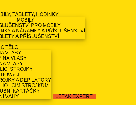
BILY, TABLETY, HODINKY
MOBILY
SLUŠENSTVÍ PRO MOBILY
NKY A NÁRAMKY A PŘÍSLUŠENSTVÍ
BLETY A PŘÍSLUŠENSTVÍ
 O TĚLO
NA VLASY
Y NA VLASY
NA VLASY
LICÍ STROJKY
IHOVAČE
ROJKY A DEPILÁTORY
 HOLICÍM STROJKŮM
ZUBNÍ KARTÁČKY
NÍ VÁHY
LETÁK EXPERT