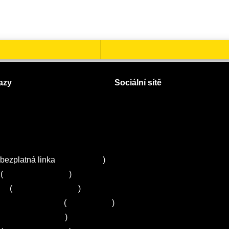
azy
Sociální sítě
Facebook
Instagram
 servisy na Plzeňsku
Twitter
ZA
bezplatná linka
800 643 531
)
(
+420 251 095 043
)
ns
(
+420 251 095 042
)
entrum Electrolux
(
261 302 261
)
+420 272 650 240
)