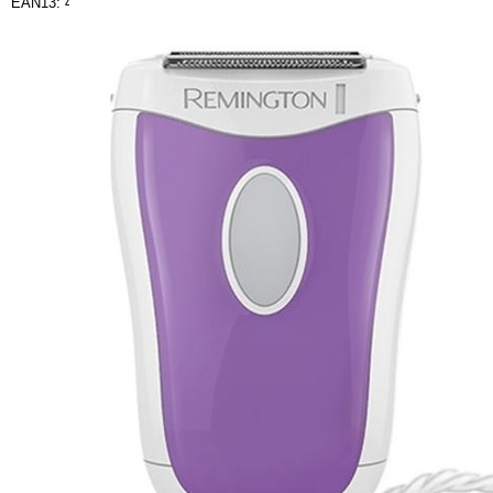
EAN13: 4008496970551