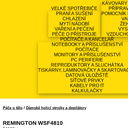
KÁVOVARY
VELKÉ SPOTŘEBIČE
PŘÍPRA
PRANÍ A SUŠENÍ
POMOCNÍK 
CHLAZENÍ
VA
MYTÍ NÁDOBÍ
ŽE
VAŘENÍ A PEČENÍ
VYS
PÉČE O PŘÍSTROJE
VZDUCH
POČÍTAČE A KANCELÁŘ
NOTEBOOKY A PŘÍSLUŠENSTVÍ
POČÍTAČE
MONITORY A PŘÍSLUŠENSTVÍ
PC PERIFERIE
REPRODUKTORY A SLUCHÁTKA
TISKÁRNY, LAMINOVAČKY A SKARTOVA
DATOVÁ ÚLOŽIŠTĚ
SÍŤOVÉ PRVKY
KABELY PRO IT
KALKULAČKY
Péče o tělo
/
Dámské holicí strojky a depilátory
REMINGTON WSF4810