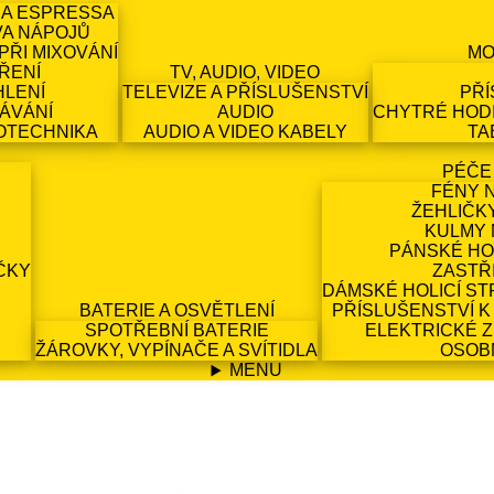
 A ESPRESSA
VA NÁPOJŮ
PŘI MIXOVÁNÍ
MO
ŘENÍ
TV, AUDIO, VIDEO
HLENÍ
TELEVIZE A PŘÍSLUŠENSTVÍ
PŘÍ
ÁVÁNÍ
AUDIO
CHYTRÉ HODI
OTECHNIKA
AUDIO A VIDEO KABELY
TA
PÉČE
FÉNY 
ŽEHLIČK
KULMY 
PÁNSKÉ HO
ČKY
ZASTŘ
DÁMSKÉ HOLICÍ ST
BATERIE A OSVĚTLENÍ
PŘÍSLUŠENSTVÍ K
SPOTŘEBNÍ BATERIE
ELEKTRICKÉ 
ŽÁROVKY, VYPÍNAČE A SVÍTIDLA
OSOB
MENU