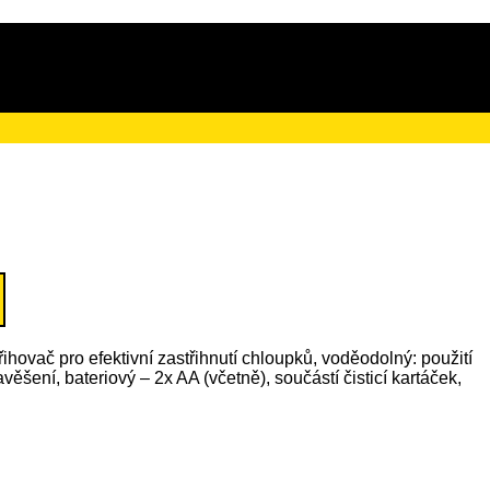
ačního poplatku ve výši 4 Kč
řihovač pro efektivní zastřihnutí chloupků, voděodolný: použití
věšení, bateriový – 2x AA (včetně), součástí čisticí kartáček,