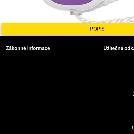
POPIS
Zákonné informace
Užitečné odk
Prohlášení o použití cookies
O nás
Všeobecné obchodní podmínky
Ceník služeb
Reklamační řád
Autorizované
GDPR
Kuchyně EL
Servis Miele
(
Servis Bosch
Servis Sieme
Zákaznické c
Servis Sony
(